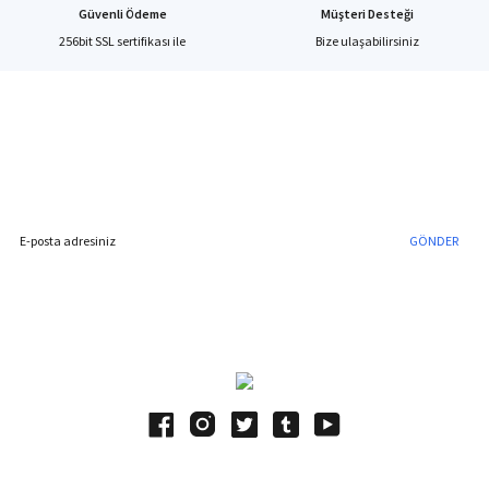
Güvenli Ödeme
Müşteri Desteği
256bit SSL sertifikası ile
Bize ulaşabilirsiniz
%40'a Varan İndirim Fırsatı
Hemen Kayıt Olun
İndirim Fırsatını Kaçırmayın !
GÖNDER
Blog Yazılarımız