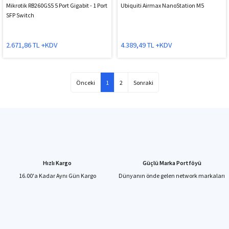
Mikrotik RB260GS5 5 Port Gigabit - 1 Port
Ubiquiti Airmax NanoStation M5
SFP Switch
2.671,86 TL +KDV
4.389,49 TL +KDV
1
2
Hızlı Kargo
Güçlü Marka Portföyü
16.00'a Kadar Aynı Gün Kargo
Dünyanın önde gelen network markaları