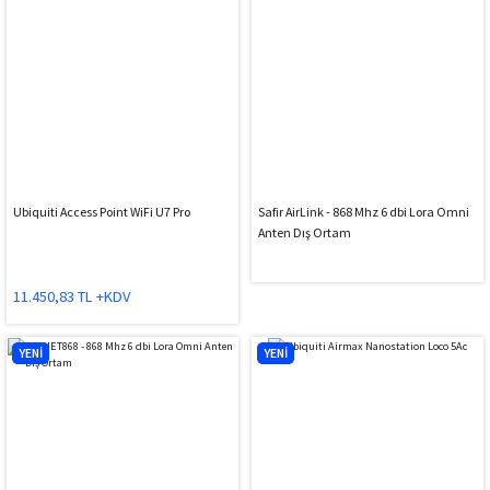
Ubiquiti Access Point WiFi U7 Pro
Safir AirLink - 868 Mhz 6 dbi Lora Omni
Anten Dış Ortam
11.450,83 TL +KDV
YENİ
YENİ