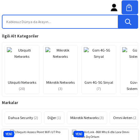
İlgili Alt Kategoriler
Ubiquiti Networks
Mikrotik Networks
Gsm 4G-5G Sinyal
Güven
(20)
(3)
(7)
Sistemle
Markalar
Dahua Security
(2)
Diğer
(1)
Mikrotik Networks
(3)
Omni Anten
(2)
YENİ
YENİ