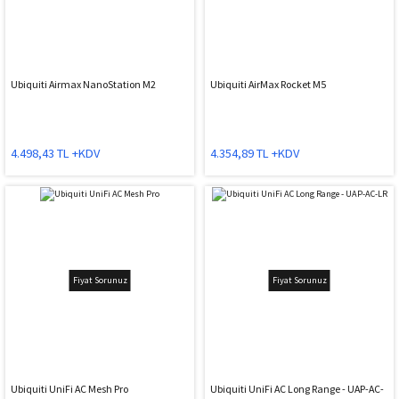
Ubiquiti Airmax NanoStation M2
Ubiquiti AirMax Rocket M5
4.498,43 TL +KDV
4.354,89 TL +KDV
Fiyat Sorunuz
Fiyat Sorunuz
Ubiquiti UniFi AC Mesh Pro
Ubiquiti UniFi AC Long Range - UAP-AC-