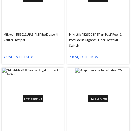
Mikrotik RB2011UiAS-RM Fibe Destekli
Mikrotik RB260GSP 5Port Pasif Poe - 1
Router Hotspot
Port Poe In Gigabit - Fiber Destekli
Switch
7.061,35 TL +KDV
2.624,15 TL +KDV
Fiyat Sorunuz
Fiyat Sorunuz