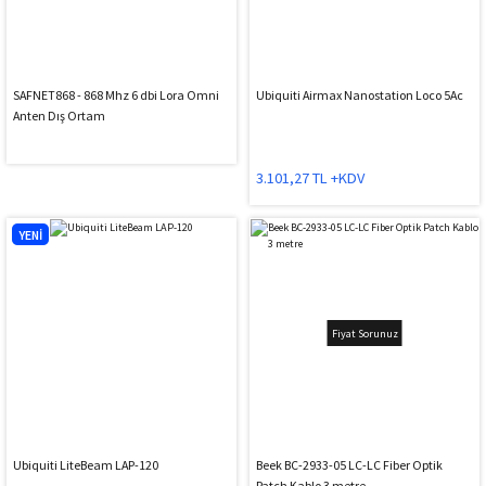
SAFNET868 - 868 Mhz 6 dbi Lora Omni
Ubiquiti Airmax Nanostation Loco 5Ac
Anten Dış Ortam
3.101,27 TL +KDV
YENİ
Fiyat Sorunuz
Ubiquiti LiteBeam LAP-120
Beek BC-2933-05 LC-LC Fiber Optik
Patch Kablo 3 metre