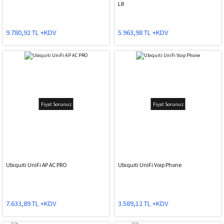
LR
9.780,92 TL +KDV
5.963,98 TL +KDV
Fiyat Sorunuz
Fiyat Sorunuz
Ubiquiti UniFi AP AC PRO
Ubiquiti UniFi Voip Phone
7.633,89 TL +KDV
3.589,12 TL +KDV