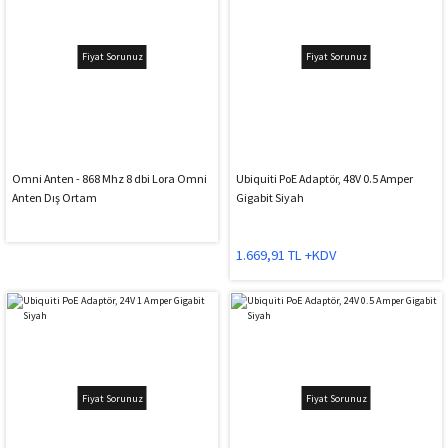
Fiyat Sorunuz
Fiyat Sorunuz
Omni Anten - 868 Mhz 8 dbi Lora Omni
Ubiquiti PoE Adaptör, 48V 0.5 Amper
Anten Dış Ortam
Gigabit Siyah
1.669,91 TL +KDV
Fiyat Sorunuz
Fiyat Sorunuz