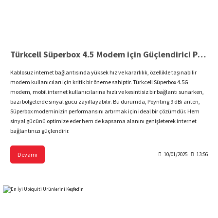
Türkcell Süperbox 4.5 Modem için Güçlendirici Poynting 9 dBi Anten
Kablosuz internet bağlantısında yüksek hız ve kararlılık, özellikle taşınabilir
modem kullanıcıları için kritik bir öneme sahiptir. Türkcell Süperbox 4.5G
modem, mobil internet kullanıcılarına hızlı ve kesintisiz bir bağlantı sunarken,
bazı bölgelerde sinyal gücü zayıflayabilir. Bu durumda, Poynting 9 dBi anten,
Süperbox modeminizin performansını artırmak için ideal bir çözümdür. Hem
sinyal gücünü optimize eder hem de kapsama alanını genişleterek internet
bağlantınızı güçlendirir.
Devamı
10/01/2025
13:56