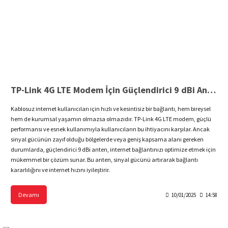
TP-Link 4G LTE Modem İçin Güçlendirici 9 dBi Anten
Kablosuz internet kullanıcıları için hızlı ve kesintisiz bir bağlantı, hem bireysel
hem de kurumsal yaşamın olmazsa olmazıdır. TP-Link 4G LTE modem, güçlü
performansı ve esnek kullanımıyla kullanıcıların bu ihtiyacını karşılar. Ancak
sinyal gücünün zayıf olduğu bölgelerde veya geniş kapsama alanı gereken
durumlarda, güçlendirici 9 dBi anten, internet bağlantınızı optimize etmek için
mükemmel bir çözüm sunar. Bu anten, sinyal gücünü artırarak bağlantı
kararlılığını ve internet hızını iyileştirir.
Devamı
10/01/2025
14:58