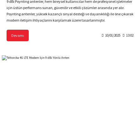
9 dBi Poynting antenler, hem bireysel kullanıcılar hem de profesyonel işletmeler
için üstün performans sunan, güvenilir ve etkili çözümler arasında yer alır.
Poynting antenler, yüksek kazançlı sinyal desteği ve dayanıklılığı ile öne çıkarak
modern iletişim ihtiyaçlarını karşılamak üzere tasarlanmıştır.
Devamı
10/01/2025
13:02