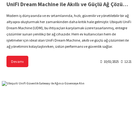
UniFi Dream Machine ile Akıllı ve Güçlü Ağ Çözümleri Edinin
Modern iş dünyasında ve ev ortamlarında, hızlı, güvenilir ve yönetilebilir bir ağ
altyapısı oluşturmak her zamankinden daha kritik hale gelmiştir. Ubiquiti UniFi
Dream Machine (UDM), bu ihtiyaçları karşılamak üzere tasarlanmış, entegre
çözümler sunan yenilikçi bir ağ cihazıdır. Hem ev kullanıcıları hem de
işletmeler için ideal olan UniFi Dream Machine, akıllı ve güçlü ağ çözümleri ile
ağ yönetimini kolaylaştırırken, üstün performans ve güvenlik sağlar.
Devamı
10/01/2025
12:21