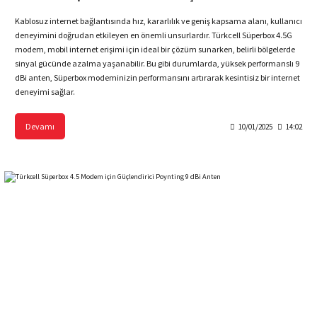
Kablosuz internet bağlantısında hız, kararlılık ve geniş kapsama alanı, kullanıcı
deneyimini doğrudan etkileyen en önemli unsurlardır. Türkcell Süperbox 4.5G
modem, mobil internet erişimi için ideal bir çözüm sunarken, belirli bölgelerde
sinyal gücünde azalma yaşanabilir. Bu gibi durumlarda, yüksek performanslı 9
dBi anten, Süperbox modeminizin performansını artırarak kesintisiz bir internet
deneyimi sağlar.
Devamı
10/01/2025
14:02