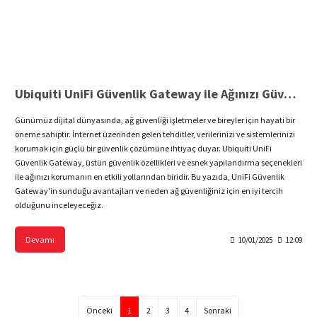
Ubiquiti UniFi Güvenlik Gateway ile Ağınızı Güvenceye Alın
Günümüz dijital dünyasında, ağ güvenliği işletmeler ve bireyler için hayati bir
öneme sahiptir. İnternet üzerinden gelen tehditler, verilerinizi ve sistemlerinizi
korumak için güçlü bir güvenlik çözümüne ihtiyaç duyar. Ubiquiti UniFi
Güvenlik Gateway, üstün güvenlik özellikleri ve esnek yapılandırma seçenekleri
ile ağınızı korumanın en etkili yollarından biridir. Bu yazıda, UniFi Güvenlik
Gateway'in sunduğu avantajları ve neden ağ güvenliğiniz için en iyi tercih
olduğunu inceleyeceğiz.
Devamı
10/01/2025
12:09
1
2
3
4