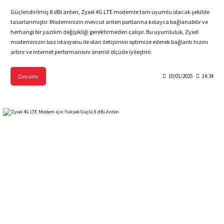
Güçlendirilmiş 8 dBi anten, Zyxel 4G LTE modemle tam uyumlu olacak şekilde
tasarlanmıştır. Modeminizin mevcut anten portlarına kolayca bağlanabilir ve
herhangi bir yazılım değişikliği gerektirmeden çalışır. Bu uyumluluk, Zyxel
modeminizin baz istasyonu ile olan iletişimini optimize ederek bağlantı hızını
artırır ve internet performansını önemli ölçüde iyileştirir.
Devamı
10/01/2025
14:34