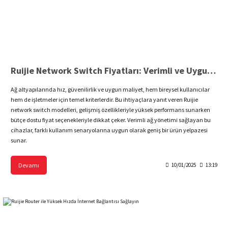
Ruijie Network Switch Fiyatları: Verimli ve Uygun Maliyetli Çözümler
Ağ altyapılarında hız, güvenilirlik ve uygun maliyet, hem bireysel kullanıcılar
hem de işletmeler için temel kriterlerdir. Bu ihtiyaçlara yanıt veren Ruijie
network switch modelleri, gelişmiş özellikleriyle yüksek performans sunarken
bütçe dostu fiyat seçenekleriyle dikkat çeker. Verimli ağ yönetimi sağlayan bu
cihazlar, farklı kullanım senaryolarına uygun olarak geniş bir ürün yelpazesi
sunar.
Devamı
10/01/2025
13:19