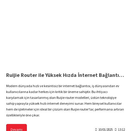
Ruijie Router ile Yüksek Hızda İnternet Bağlantısı Sağlayın
Modern dünyada hızlı ve kesintisiz bir internet bağlantısı, iş dünyasından ev
kullanıcılarına kadar herkes için kritik bir öneme sahiptir. Bu ihtiyacı
karşılamak için tasarlanmış olan Ruijie router modelleri, üstün teknolojiye
sahip yapısıyla yüksek hızlı internet deneyimi sunar. Hem bireysel kullanıcılar
hem de işletmeler için ideal bir çözüm olan Ruijie router'lar, performansı artıran
özellikleriyle öne çıkar.
Devamı
10/01/2025
13:12