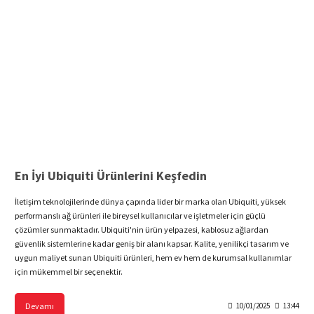
En İyi Ubiquiti Ürünlerini Keşfedin
İletişim teknolojilerinde dünya çapında lider bir marka olan Ubiquiti, yüksek
performanslı ağ ürünleri ile bireysel kullanıcılar ve işletmeler için güçlü
çözümler sunmaktadır. Ubiquiti'nin ürün yelpazesi, kablosuz ağlardan
güvenlik sistemlerine kadar geniş bir alanı kapsar. Kalite, yenilikçi tasarım ve
uygun maliyet sunan Ubiquiti ürünleri, hem ev hem de kurumsal kullanımlar
için mükemmel bir seçenektir.
Devamı
10/01/2025
13:44