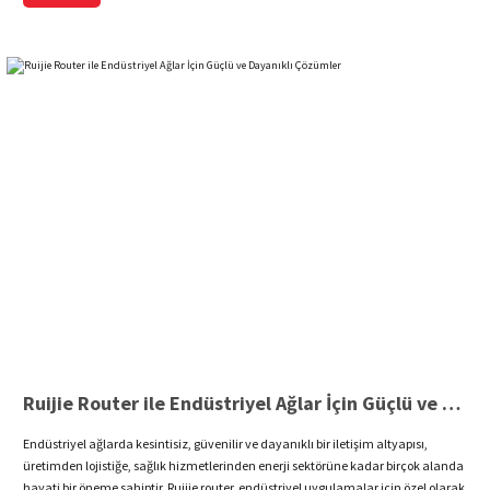
Ruijie Router ile Endüstriyel Ağlar İçin Güçlü ve Dayanıklı Çözümler
Endüstriyel ağlarda kesintisiz, güvenilir ve dayanıklı bir iletişim altyapısı,
üretimden lojistiğe, sağlık hizmetlerinden enerji sektörüne kadar birçok alanda
hayati bir öneme sahiptir. Ruijie router, endüstriyel uygulamalar için özel olarak