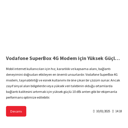
Vodafone SuperBox 4G Modem için Yüksek Güçlü 10 dBi Anten
Mobil internet kullanıcıları için hız, kararlılık ve kapsama alanı, bağlantı
deneyimini doğrudan etkileyen en önemli unsurlardır. Vodafone SuperBox 4G
modem, taşınabilirliği ve esnek kullanımı ile öne çıkan bir çözüm sunar. Ancak
zayıf sinyal alan bölgelerde veya yüksek veri talebinin olduğu ortamlarda
bağlantı kalitesini artırmak için yüksek güçlü 10 dBi anten gibi bir ekipmanla
performans optimize edilebilir.
Devamı
10/01/2025
14:18