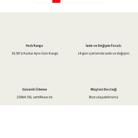
Hızlı Kargo
İade ve Değişim Fırsatı
16.00'a Kadar Aynı Gün Kargo
14 gün içerisinde iade ve değişim
Güvenli Ödeme
Müşteri Desteği
256bit SSL sertifikası ile
Bize ulaşabilirsiniz
%40'a Varan İndirim Fırsatı
Hemen Kayıt Olun
İndirim Fırsatını Kaçırmayın !