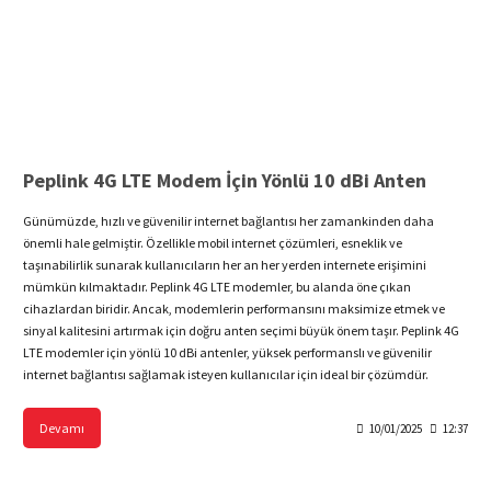
Peplink 4G LTE Modem İçin Yönlü 10 dBi Anten
Günümüzde, hızlı ve güvenilir internet bağlantısı her zamankinden daha
önemli hale gelmiştir. Özellikle mobil internet çözümleri, esneklik ve
taşınabilirlik sunarak kullanıcıların her an her yerden internete erişimini
mümkün kılmaktadır. Peplink 4G LTE modemler, bu alanda öne çıkan
cihazlardan biridir. Ancak, modemlerin performansını maksimize etmek ve
sinyal kalitesini artırmak için doğru anten seçimi büyük önem taşır. Peplink 4G
LTE modemler için yönlü 10 dBi antenler, yüksek performanslı ve güvenilir
internet bağlantısı sağlamak isteyen kullanıcılar için ideal bir çözümdür.
Devamı
10/01/2025
12:37