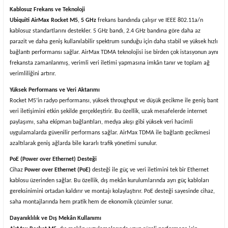
Kablosuz Frekans ve Teknoloji
Ubiquiti AirMax Rocket M5
,
5 GHz
frekans bandında çalışır ve IEEE 802.11a/n
kablosuz standartlarını destekler. 5 GHz bandı, 2.4 GHz bandına göre daha az
parazit ve daha geniş kullanılabilir spektrum sunduğu için daha stabil ve yüksek hızlı
bağlantı performansı sağlar. AirMax TDMA teknolojisi ise birden çok istasyonun aynı
frekansta zamanlanmış, verimli veri iletimi yapmasına imkân tanır ve toplam ağ
verimliliğini artırır.
Yüksek Performans ve Veri Aktarımı
Rocket M5’in radyo performansı, yüksek throughput ve düşük gecikme ile geniş bant
veri iletişimini etkin şekilde gerçekleştirir. Bu özellik, uzak mesafelerde internet
paylaşımı, saha ekipman bağlantıları, medya akışı gibi yüksek veri hacimli
uygulamalarda güvenilir performans sağlar. AirMax TDMA ile bağlantı gecikmesi
azaltılarak geniş ağlarda bile kararlı trafik yönetimi sunulur.
PoE (Power over Ethernet) Desteği
Cihaz
Power over Ethernet (PoE)
desteği ile güç ve veri iletimini tek bir Ethernet
kablosu üzerinden sağlar. Bu özellik, dış mekân kurulumlarında ayrı güç kabloları
gereksinimini ortadan kaldırır ve montajı kolaylaştırır. PoE desteği sayesinde cihaz,
saha montajlarında hem pratik hem de ekonomik çözümler sunar.
Dayanıklılık ve Dış Mekân Kullanımı