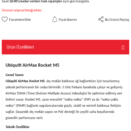
Saat
16:00'a kadar verilen tüm siparişler
aynı gün kargoda.
Ürünün orijinal fotoğrafıdır.
Fiyat Alarmı
Bu Ürünü Paylaş
Ürün Özellikleri
Ubiquiti AirMax Rocket M5
Genel Tanım
Ubiquiti AirMax Rocket M5
, dış mekân kablosuz ağ bağlantıları için tasarlanmış
yüksek performanslı bir radyo birimidir. 5 GHz frekans bandında çalışır ve gelişmiş
AirMax TDMA (Time Division Multiple Access) teknolojisi ile optimize edilmiş veri
iletimi sunar. Rocket M5, uzun mesafeli “nokta-nokta” (PtP) ya da “nokta-çoklu
nokta” (PtMP) bağlantı uygulamalarında güçlü, stabil ve verimli kablosuz iletişim
sağlar. Dayanıklı dış mekân yapısı ve PoE desteği ile çeşitli saha koşullarında
güvenilir performans verir.
Teknik Özellikler