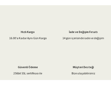
iletebilirsiniz.
Görüş ve önerileriniz için teşekkür ederiz.
Ürün resmi kalitesiz, bozuk veya görüntülenemiyor.
Ürün açıklamasında eksik bilgiler bulunuyor.
Hızlı Kargo
İade ve Değişim Fırsatı
Ürün bilgilerinde hatalar bulunuyor.
16.00'a Kadar Aynı Gün Kargo
14 gün içerisinde iade ve değişim
Ürün fiyatı diğer sitelerden daha pahalı.
Bu ürüne benzer farklı alternatifler olmalı.
Güvenli Ödeme
Müşteri Desteği
256bit SSL sertifikası ile
Bize ulaşabilirsiniz
Gönder
%40'a Varan İndirim Fırsatı
Hemen Kayıt Olun
İndirim Fırsatını Kaçırmayın !