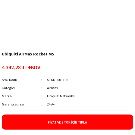
Ubiquiti AirMax Rocket M5
4.342,28 TL+KDV
Stok Kodu
STKD0001196
Kategori
Airmax
Marka
Ubiquiti Networks
Garanti Süresi
24 Ay
FIYAT VE STOK İÇIN TIKLA