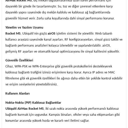
AirMax Rocket M5,
dış mekân uygulamalarında uzun süreli performans için
dayanıklı bir gövde ile tasarlanmıştır. Su, toz ve diğer çevresel etkenlere karşı
dayanıklı yapısı sayesinde dış mekân kablolu ve kablosuz ağ bağlantılarında
güvenilir hizmet verir. Zorlu saha koşullarında dahi sinyal performansı korunur.
Yönetim ve Yazılım Uyumu
Rocket M5
, Ubiquiti’nin güçlü
airOS
işletim sistemi ile yönetilir. Web tabanlı
kullanıcı arayüzü sayesinde kanal ayarları, RF konfigürasyonları, sinyal gücü takibi ve
bağlantı performans analizleri kolayca izlenebilir ve yapılandırılabilir. airOS,
gelişmiş RF ayarları ve otomatik kanal optimizasyonu ile sinyal kalitesini yükseltir.
Güvenlik Özellikleri
Cihaz, WPA-PSK ve WPA-Enterprise gibi güvenlik protokollerini destekleyerek
kablosuz bağlantı trafiğini izinsiz erişimlere karşı korur. Ayrıca IP adres ve MAC
filtreleme gibi ek güvenlik özellikleri ile ağınızı daha etkin bir şekilde kontrol edebilir
ve erişim seviyelerini yönetebilirsiniz.
Kullanım Alanları
Nokta-Nokta (PtP) Kablosuz Bağlantılar
Ubiquiti AirMax Rocket M5
, iki uzak nokta arasında yüksek performanslı kablosuz
bağlantı kurmak için uygundur. Kampüs binaları, ofisler veya saha ekipmanları gibi
konumlar arasında yüksek hızda ve kararlı veri iletimi sağlar.