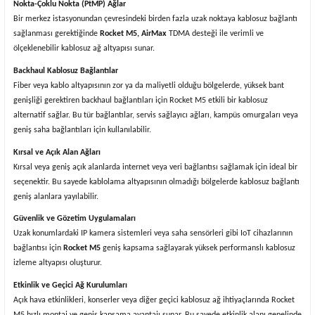
Nokta-Çoklu Nokta (PtMP) Ağlar
Bir merkez istasyonundan çevresindeki birden fazla uzak noktaya kablosuz bağlantı
sağlanması gerektiğinde
Rocket M5, AirMax
TDMA desteği ile verimli ve
ölçeklenebilir kablosuz ağ altyapısı sunar.
Backhaul Kablosuz Bağlantılar
Fiber veya kablo altyapısının zor ya da maliyetli olduğu bölgelerde, yüksek bant
genişliği gerektiren backhaul bağlantıları için Rocket M5 etkili bir kablosuz
alternatif sağlar. Bu tür bağlantılar, servis sağlayıcı ağları, kampüs omurgaları veya
geniş saha bağlantıları için kullanılabilir.
Kırsal ve Açık Alan Ağları
Kırsal veya geniş açık alanlarda internet veya veri bağlantısı sağlamak için ideal bir
seçenektir. Bu sayede kablolama altyapısının olmadığı bölgelerde kablosuz bağlantı
geniş alanlara yayılabilir.
Güvenlik ve Gözetim Uygulamaları
Uzak konumlardaki IP kamera sistemleri veya saha sensörleri gibi IoT cihazlarının
bağlantısı için
Rocket M5
geniş kapsama sağlayarak yüksek performanslı kablosuz
izleme altyapısı oluşturur.
Etkinlik ve Geçici Ağ Kurulumları
Açık hava etkinlikleri, konserler veya diğer geçici kablosuz ağ ihtiyaçlarında Rocket
M5 hızlı montaj ve geniş kapsama avantajı sunar. Bu sayede etkinlik alanı genelinde