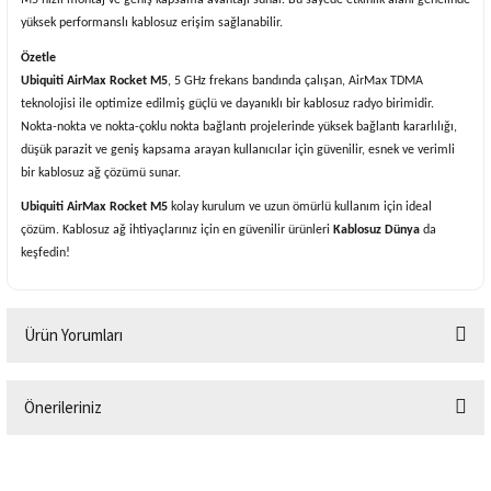
yüksek performanslı kablosuz erişim sağlanabilir.
Özetle
Ubiquiti AirMax Rocket M5
, 5 GHz frekans bandında çalışan, AirMax TDMA
teknolojisi ile optimize edilmiş güçlü ve dayanıklı bir kablosuz radyo birimidir.
Nokta-nokta ve nokta-çoklu nokta bağlantı projelerinde yüksek bağlantı kararlılığı,
düşük parazit ve geniş kapsama arayan kullanıcılar için güvenilir, esnek ve verimli
bir kablosuz ağ çözümü sunar.
Ubiquiti AirMax Rocket M5
kolay kurulum ve uzun ömürlü kullanım için ideal
çözüm. Kablosuz ağ ihtiyaçlarınız için en güvenilir ürünleri
Kablosuz Dünya
da
keşfedin!
Ürün Yorumları
Önerileriniz
Bu ürüne ilk yorumu siz yapın!
Bu ürünün fiyat bilgisi, resim, ürün açıklamalarında ve diğer konularda
yetersiz gördüğünüz noktaları öneri formunu kullanarak tarafımıza
Yorum Yaz