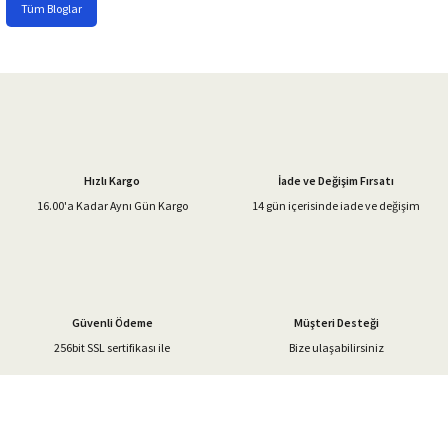
Tüm Bloglar
Hızlı Kargo
İade ve Değişim Fırsatı
16.00'a Kadar Aynı Gün Kargo
14 gün içerisinde iade ve değişim
Güvenli Ödeme
Müşteri Desteği
256bit SSL sertifikası ile
Bize ulaşabilirsiniz
%40'a Varan İndirim Fırsatı
Hemen Kayıt Olun