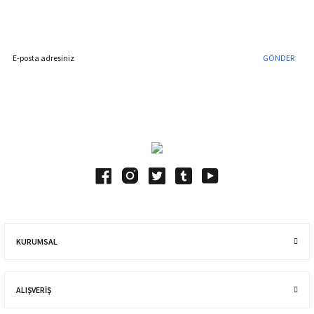
İndirim Fırsatını Kaçırmayın !
GÖNDER
Blog Yazılarımız
KURUMSAL
ALIŞVERIŞ