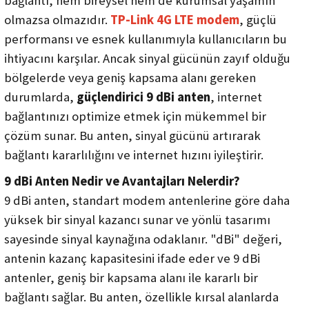
bağlantı, hem bireysel hem de kurumsal yaşamın
ri
Yüz Tanıma
Montaj ve Aksesuar Ürünleri
Keenetic
Nebra HNT
olmazsa olmazıdır.
TP-Link 4G LTE modem
, güçlü
performansı ve esnek kullanımıyla kullanıcıların bu
NVR - Network Kayıt Cihazı
Lande
SenseCAP
ihtiyacını karşılar. Ancak sinyal gücünün zayıf olduğu
bölgelerde veya geniş kapsama alanı gereken
i
Trafik Kamera Çözümleri
Mimosa Networks
SyncroBit
durumlarda,
güçlendirici 9 dBi anten
, internet
bağlantınızı optimize etmek için mükemmel bir
WiFi Kameralar
Peplink Networks
çözüm sunar. Bu anten, sinyal gücünü artırarak
Yazılım
S-Link
bağlantı kararlılığını ve internet hızını iyileştirir.
9 dBi Anten Nedir ve Avantajları Nelerdir?
Tenda
9 dBi anten, standart modem antenlerine göre daha
yüksek bir sinyal kazancı sunar ve yönlü tasarımı
Tiandy
sayesinde sinyal kaynağına odaklanır. "dBi" değeri,
TP-Link
antenin kazanç kapasitesini ifade eder ve 9 dBi
antenler, geniş bir kapsama alanı ile kararlı bir
Zyxel
bağlantı sağlar. Bu anten, özellikle kırsal alanlarda