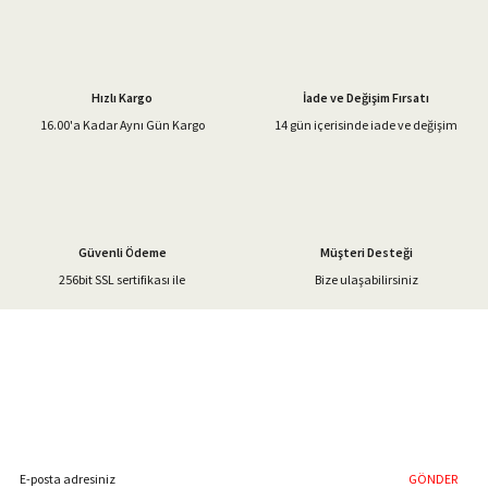
Hızlı Kargo
İade ve Değişim Fırsatı
16.00'a Kadar Aynı Gün Kargo
14 gün içerisinde iade ve değişim
Güvenli Ödeme
Müşteri Desteği
256bit SSL sertifikası ile
Bize ulaşabilirsiniz
%40'a Varan İndirim Fırsatı
Hemen Kayıt Olun
İndirim Fırsatını Kaçırmayın !
GÖNDER