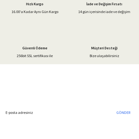
Hızlı Kargo
İade ve Değişim Fırsatı
16.00'a Kadar Aynı Gün Kargo
14 gün içerisinde iade ve değişim
Güvenli Ödeme
Müşteri Desteği
256bit SSL sertifikası ile
Bize ulaşabilirsiniz
%40'a Varan İndirim Fırsatı
Hemen Kayıt Olun
İndirim Fırsatını Kaçırmayın !
GÖNDER
Blog Yazılarımız