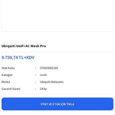
Ubiquiti UniFi AC Mesh Pro
9.759,74 TL+KDV
Stok Kodu
STKD0001185
Kategori
UniFi
Marka
Ubiquiti Networks
Garanti Süresi
24 Ay
FIYAT VE STOK İÇIN TIKLA