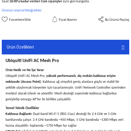
Saat
16:00'a kadar verilen tüm siparişler
aynı gün kargoda.
Ürünün orijinal fotoğrafıdır.
Fiyat Alarmı
Bu Ürünü Paylaş
Ürün Özellikleri
Ubiquiti UniFi AC Mesh Pro
Ürün Nedir ve Ne İşe Yarar
Ubiquiti UniFi AC Mesh Pro,
yüksek performanslı, dış mekân kablosuz erişim
noktasıdır (Access Point)
. Kablosuz ağ sinyalini geniş alanlara güçlü ve stabil bir
şekilde ulaştırmak isteyenler için tasarlanmıştır. UniFi Network Controller üzerinden
merkezi olarak izlenir ve yönetilir. Mesh desteği sayesinde kablosuz bağlantıyı
genişletip omurga AP’ler ile birlikte çalışabilir.
Temel Teknik Özellikler
Kablosuz Bağlantı:
Dual‑band Wi‑Fi 5 (802.11ac) desteği ile 2.4 GHz ve 5 GHz
bantlarında çalışır. 2.4 GHz bandında ~450 Mbps, 5 GHz bandında ~1300 Mbps veri
hızına ulaşabilir; toplamda ~1750 Mbps hız sağlar.