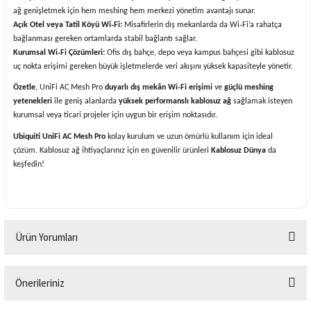
ağ genişletmek için hem meshing hem merkezi yönetim avantajı sunar.
Açık Otel veya Tatil Köyü Wi‑Fi:
Misafirlerin dış mekanlarda da Wi‑Fi’a rahatça
bağlanması gereken ortamlarda stabil bağlantı sağlar.
Kurumsal Wi‑Fi Çözümleri:
Ofis dış bahçe, depo veya kampus bahçesi gibi kablosuz
uç nokta erişimi gereken büyük işletmelerde veri akışını yüksek kapasiteyle yönetir.
Özetle
, UniFi AC Mesh Pro
duyarlı dış mekân Wi‑Fi erişimi
ve
güçlü meshing
yetenekleri
ile geniş alanlarda
yüksek performanslı kablosuz ağ
sağlamak isteyen
kurumsal veya ticari projeler için uygun bir erişim noktasıdır.
Ubiquiti UniFi AC Mesh Pro
kolay kurulum ve uzun ömürlü kullanım için ideal
çözüm. Kablosuz ağ ihtiyaçlarınız için en güvenilir ürünleri
Kablosuz Dünya
da
keşfedin!
Ürün Yorumları
Önerileriniz
Bu ürüne ilk yorumu siz yapın!