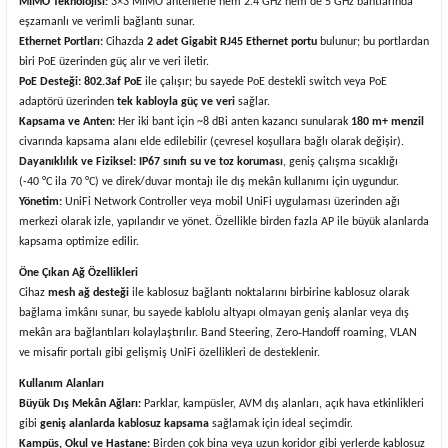
MIMO Teknolojisi:
3×3 MIMO antenlerle hem 2.4 GHz hem de 5 GHz bantlarında
eşzamanlı ve verimli bağlantı sunar.
Ethernet Portları:
Cihazda
2 adet Gigabit RJ45 Ethernet portu
bulunur; bu portlardan
biri PoE üzerinden güç alır ve veri iletir.
PoE Desteği:
802.3af PoE
ile çalışır; bu sayede PoE destekli switch veya PoE
adaptörü üzerinden
tek kabloyla güç ve veri
sağlar.
Kapsama ve Anten:
Her iki bant için ~8 dBi anten kazancı sunularak
180 m+ menzil
civarında kapsama alanı elde edilebilir (çevresel koşullara bağlı olarak değişir).
Dayanıklılık ve Fiziksel:
IP67 sınıfı su ve toz koruması
, geniş çalışma sıcaklığı
(-40 °C ila 70 °C) ve direk/duvar montajı ile dış mekân kullanımı için uygundur.
Yönetim:
UniFi Network Controller veya mobil UniFi uygulaması üzerinden ağı
merkezi olarak izle, yapılandır ve yönet. Özellikle birden fazla AP ile büyük alanlarda
kapsama optimize edilir.
Öne Çıkan Ağ Özellikleri
Cihaz
mesh ağ desteği
ile kablosuz bağlantı noktalarını birbirine kablosuz olarak
bağlama imkânı sunar, bu sayede kablolu altyapı olmayan geniş alanlar veya dış
mekân ara bağlantıları kolaylaştırılır. Band Steering, Zero‑Handoff roaming, VLAN
ve misafir portalı gibi gelişmiş UniFi özellikleri de desteklenir.
Kullanım Alanları
Büyük Dış Mekân Ağları:
Parklar, kampüsler, AVM dış alanları, açık hava etkinlikleri
gibi
geniş alanlarda kablosuz kapsama
sağlamak için ideal seçimdir.
Kampüs, Okul ve Hastane:
Birden çok bina veya uzun koridor gibi yerlerde kablosuz