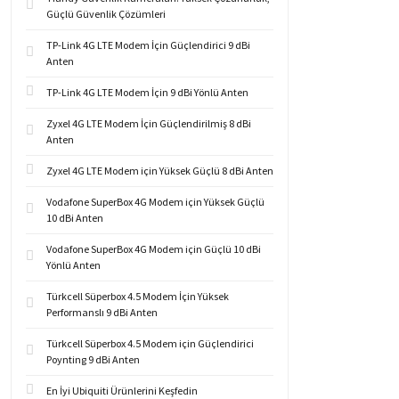
Güçlü Güvenlik Çözümleri
TP-Link 4G LTE Modem İçin Güçlendirici 9 dBi
Anten
TP-Link 4G LTE Modem İçin 9 dBi Yönlü Anten
Zyxel 4G LTE Modem İçin Güçlendirilmiş 8 dBi
Anten
Zyxel 4G LTE Modem için Yüksek Güçlü 8 dBi Anten
Vodafone SuperBox 4G Modem için Yüksek Güçlü
10 dBi Anten
Vodafone SuperBox 4G Modem için Güçlü 10 dBi
Yönlü Anten
Türkcell Süperbox 4.5 Modem İçin Yüksek
Performanslı 9 dBi Anten
Türkcell Süperbox 4.5 Modem için Güçlendirici
Poynting 9 dBi Anten
En İyi Ubiquiti Ürünlerini Keşfedin