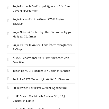
Ruijie Router ile Endüstriyel Ağlar İçin Güçlü ve
Dayanıklı Çözümler
Ruijie Access Point ile Güvenli Wi-Fi Erişimi
Sağlayın
Ruijie Network Switch Fiyatları: Verimli ve Uygun
Maliyetli Çözümler
Ruijie Router ile Yüksek Hızda İnternet Bağlantısı
Sağlayın
Yüksek Performanslı 9 dBi Poynting Antenlerin
Özellikleri
Teltonika 4G LTE Modem İçin 9 dBi Yönlü Anten
Peplink 4G LTE Modem İçin Yönlü 10 dBi Anten
Ruijie Switch ile Hızlı ve Güvenli Ağ Yönetimi
UniFi Dream Machine ile Akıllı ve Güçlü Ağ
Çözümleri Edinin