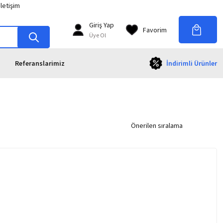
İletişim
Giriş Yap
Favorim
Üye Ol
Referanslarimiz
İndirimli Ürünler