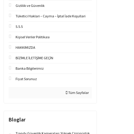
Gizlilik ve Güvenlik
Tüketici Haklari – Cayma – İptal İade Koşullari
S.S.S
Kişisel Veriler Politikası
HAKKIMIZDA
BİZİMLE İLETİŞİME GEÇİN
Banka Bilgilerimiz
Fiyat Sorunuz
Tüm Sayfalar
Bloglar
Tiandy Güvenlik Kameraları: Yüksek Çözünürlük,