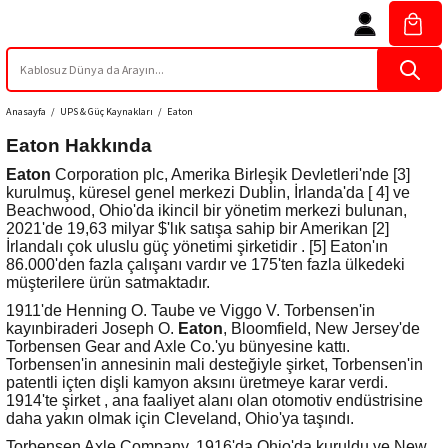
Anasayfa
UPS & Güç Kaynakları
Eaton
Eaton Hakkında
Eaton
Corporation plc, Amerika Birleşik Devletleri'nde [3]
kurulmuş, küresel genel merkezi Dublin, İrlanda'da [ 4] ve
Beachwood, Ohio'da ikincil bir yönetim merkezi bulunan,
2021'de 19,63 milyar $'lık satışa sahip bir Amerikan [2]
İrlandalı çok uluslu güç yönetimi şirketidir . [5] Eaton'ın
86.000'den fazla çalışanı vardır ve 175'ten fazla ülkedeki
müşterilere ürün satmaktadır.
1911'de Henning O. Taube ve Viggo V. Torbensen'in
kayınbiraderi Joseph O.
Eaton
, Bloomfield, New Jersey'de
Torbensen Gear and Axle Co.'yu bünyesine kattı.
Torbensen'in annesinin mali desteğiyle şirket, Torbensen'in
patentli içten dişli kamyon aksını üretmeye karar verdi.
1914'te şirket , ana faaliyet alanı olan otomotiv endüstrisine
daha yakın olmak için Cleveland, Ohio'ya taşındı.
Torbensen Axle Company, 1916'da Ohio'da kuruldu ve New