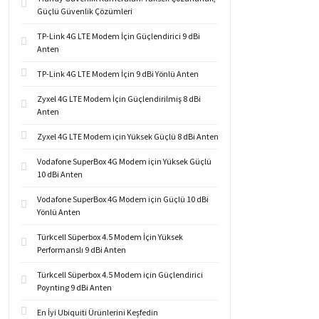
Güçlü Güvenlik Çözümleri
TP-Link 4G LTE Modem İçin Güçlendirici 9 dBi
Anten
TP-Link 4G LTE Modem İçin 9 dBi Yönlü Anten
Zyxel 4G LTE Modem İçin Güçlendirilmiş 8 dBi
Anten
Zyxel 4G LTE Modem için Yüksek Güçlü 8 dBi Anten
Vodafone SuperBox 4G Modem için Yüksek Güçlü
10 dBi Anten
Vodafone SuperBox 4G Modem için Güçlü 10 dBi
Yönlü Anten
Türkcell Süperbox 4.5 Modem İçin Yüksek
Performanslı 9 dBi Anten
Türkcell Süperbox 4.5 Modem için Güçlendirici
Poynting 9 dBi Anten
En İyi Ubiquiti Ürünlerini Keşfedin