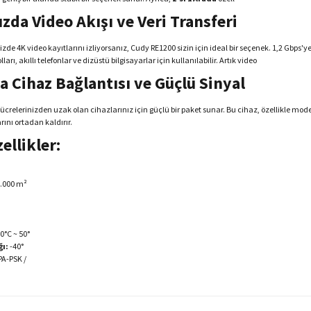
zda Video Akışı ve Veri Transferi
izde 4K video kayıtlarını izliyorsanız, Cudy RE1200 sizin için ideal bir seçenek. 1,2 Gbps'y
ları, akıllı telefonlar ve dizüstü bilgisayarlar için kullanılabilir. Artık video
a Cihaz Bağlantısı ve Güçlü Sinyal
crelerinizden uzak olan cihazlarınız için güçlü bir paket sunar. Bu cihaz, özellikle mod
ını ortadan kaldırır.
ellikler:
.000 m²
0°C ~ 50°
ğı:
-40°
A-PSK /