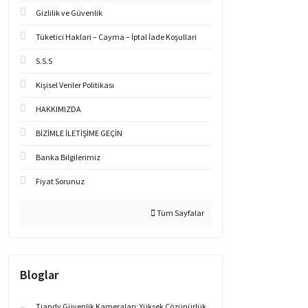
Gizlilik ve Güvenlik
Tüketici Haklari – Cayma – İptal İade Koşullari
S.S.S
Kişisel Veriler Politikası
HAKKIMIZDA
BİZİMLE İLETİŞİME GEÇİN
Banka Bilgilerimiz
Fiyat Sorunuz
Tüm Sayfalar
Bloglar
Tiandy Güvenlik Kameraları: Yüksek Çözünürlük,