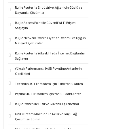
Ruijie Router ile Endüstriyel Ağlar İçin Güçlü ve
Dayanıklı Çözümler
Ruijie Access Point ile Güvenli Wi-Fi Erişimi
Sağlayın
Ruijie Network Switch Fiyatları: Verimli ve Uygun
Maliyetli Çözümler
Ruijie Router ile Yüksek Hızda İnternet Bağlantısı
Sağlayın
Yüksek Performanslı 9 dBi Poynting Antenlerin
Özellikleri
Teltonika 4G LTE Modem İçin 9 dBi Yönlü Anten
Peplink 4G LTE Modem İçin Yönlü 10 dBi Anten
Ruijie Switch ile Hızlı ve Güvenli Ağ Yönetimi
UniFi Dream Machine ile Akıllı ve Güçlü Ağ
Çözümleri Edinin