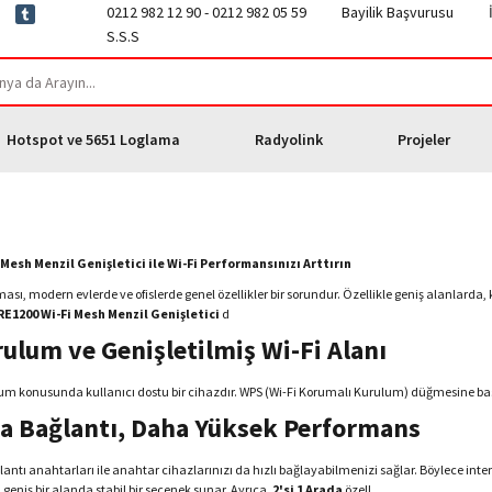
0212 982 12 90 - 0212 982 05 59
Bayilik Başvurusu
S.S.S
Hotspot ve 5651 Loglama
Radyolink
Projeler
Mesh Menzil Genişletici ile Wi-Fi Performansınızı Arttırın
ması, modern evlerde ve ofislerde genel özellikler bir sorundur. Özellikle geniş alanlarda, kö
RE1200 Wi-Fi Mesh Menzil Genişletici
d
ulum ve Genişletilmiş Wi-Fi Alanı
m konusunda kullanıcı dostu bir cihazdır. WPS (Wi-Fi Korumalı Kurulum) düğmesine basar
la Bağlantı, Daha Yüksek Performans
antı anahtarları ile anahtar cihazlarınızı da hızlı bağlayabilmenizi sağlar. Böylece interne
geniş bir alanda stabil bir seçenek sunar. Ayrıca,
2'si 1 Arada
özell