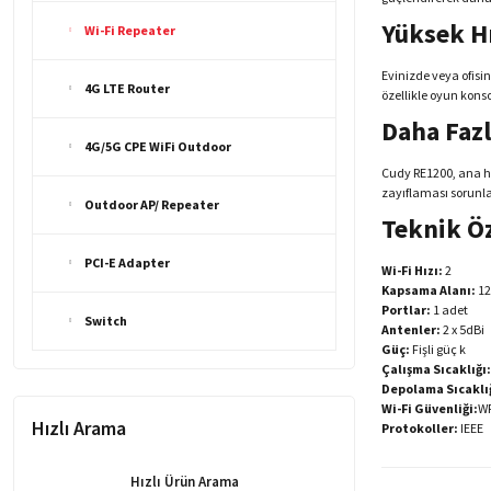
Yüksek Hı
Wi-Fi Repeater
Evinizde veya ofisin
4G LTE Router
özellikle oyun konsol
Daha Fazl
4G/5G CPE WiFi Outdoor
Cudy RE1200, ana hü
zayıflaması sorunlar
Outdoor AP/ Repeater
Teknik Öz
PCI-E Adapter
Wi-Fi Hızı:
2
Kapsama Alanı:
12
Portlar:
1 adet
Switch
Antenler:
2 x 5dBi
Güç:
Fişli güç k
Çalışma Sıcaklığı:
Depolama Sıcaklı
Wi-Fi Güvenliği:
WP
Hızlı Arama
Protokoller:
IEEE
Hızlı Ürün Arama