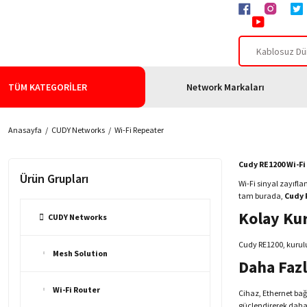
TÜM KATEGORİLER
Network Markaları
Anasayfa
CUDY Networks
Wi-Fi Repeater
Cudy RE1200 Wi-Fi 
Ürün Grupları
Wi-Fi sinyal zayıfla
tam burada,
Cudy 
Kolay Kur
CUDY Networks
Cudy RE1200, kurulu
Mesh Solution
Daha Faz
Wi-Fi Router
Cihaz, Ethernet bağl
güçlendirerek daha 