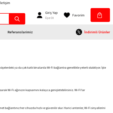
İletişim
Giriş Yap
Favorim
Üye Ol
Referanslarimiz
İndirimli Ürünler
şelerdeki ya da çok katlı binalarda Wi-Fi bağlantısı genellikle yeterli olabiliyor. İşte
ak Wi-Fi ağınızın kapsamını kolayca genişletebilirsiniz. Wi-Fi'lar
t bağlantınız her cihazda hızlı ve güvenilir olur. Harici antenler, Wi-Fi sinyallerini