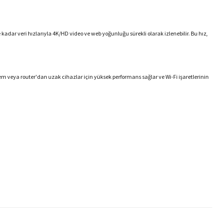
e kadar veri hızlarıyla 4K/HD video ve web yoğunluğu sürekli olarak izlenebilir. Bu hız,
em veya router'dan uzak cihazlar için yüksek performans sağlar ve Wi-Fi işaretlerinin