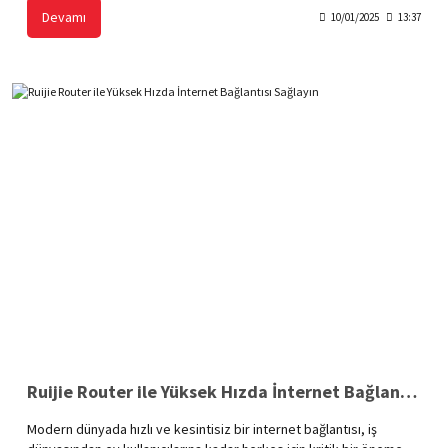
ve dayanıklı özellikleriyle zorlu koşullarda dahi yüksek performans
Devamı
10/01/2025
13:37
sağlar. Hem güvenilir bağlantı hem de kolay yönetim özellikleri
sunarak, endüstriyel ihtiyaçları eksiksiz bir şekilde karşılar.
Ruijie Router ile Yüksek Hızda İnternet Bağlantısı Sağlayın
Modern dünyada hızlı ve kesintisiz bir internet bağlantısı, iş