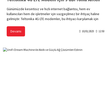
Günümüzde kesintisiz ve hızlı internet bağlantısı, hem ev
kullanıcıları hem de işletmeler için vazgeçilmez bir ihtiyaç haline
gelmiştir. Teltonika 4G LTE modemler, bu ihtiyacı karşılamak için
güvenilir ve esnek çözümler sunar. Ancak, modem performansını
en üst düzeye çıkarmak için doğru anten seçimi büyük önem taşır.
Devamı
10/01/2025
12:50
İşte bu noktada, 9 dBi yönlü anten, Teltonika 4G LTE modemler için
ideal bir tercihtir.