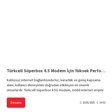
Türkcell Süperbox 4.5 Modem İçin Yüksek Performanslı 9 dBi Anten
Kablosuz internet bağlantısında hız, kararlılık ve geniş kapsama
alanı, kullanıcı deneyimini doğrudan etkileyen en önemli
unsurlardır. Türkcell Süperbox 4.5G modem, mobil internet erişimi
için ideal bir çözüm sunarken, belirli bölgelerde sinyal gücünde
azalma yaşanabilir. Bu gibi durumlarda, yüksek performanslı 9 dBi
Devamı
10/01/2025
14:02
anten, Süperbox modeminizin performansını artırarak kesintisiz
bir internet deneyimi sağlar.