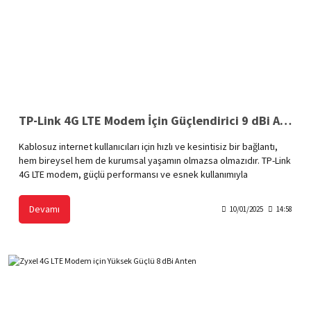
TP-Link 4G LTE Modem İçin Güçlendirici 9 dBi Anten
Kablosuz internet kullanıcıları için hızlı ve kesintisiz bir bağlantı,
hem bireysel hem de kurumsal yaşamın olmazsa olmazıdır. TP-Link
4G LTE modem, güçlü performansı ve esnek kullanımıyla
kullanıcıların bu ihtiyacını karşılar. Ancak sinyal gücünün zayıf
olduğu bölgelerde veya geniş kapsama alanı gereken durumlarda,
Devamı
10/01/2025
14:58
güçlendirici 9 dBi anten, internet bağlantınızı optimize etmek için
mükemmel bir çözüm sunar. Bu anten, sinyal gücünü artırarak
bağlantı kararlılığını ve internet hızını iyileştirir.