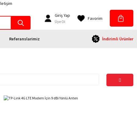
İletişim
Giriş Yap
Favorim
Üye Ol
Referanslarimiz
İndirimli Ürünler