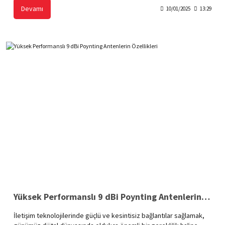
özellikleri ve kolay yönetim seçenekleriyle güvenli ve yüksek
Devamı
10/01/2025
13:29
performanslı bir kablosuz ağ deneyimi sunar.
Yüksek Performanslı 9 dBi Poynting Antenlerin Özellikleri
İletişim teknolojilerinde güçlü ve kesintisiz bağlantılar sağlamak,