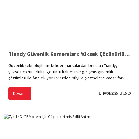
Tiandy Güvenlik Kameraları: Yüksek Çözünürlük, Güçlü Güvenlik Çözümleri
Güvenlik teknolojilerinde lider markalardan biri olan Tiandy,
yüksek çözünürlüklü görüntü kalitesi ve gelişmiş güvenlik
çözümleri ile öne çıkıyor. Evlerden büyük işletmelere kadar farklı
kullanım alanlarına hitap eden Tiandy güvenlik kameraları, üstün
performansı ve yenilikçi özellikleriyle modern güvenlik ihtiyaçlarını
Devamı
10/01/2025
15:10
karşılamak için tasarlandı.