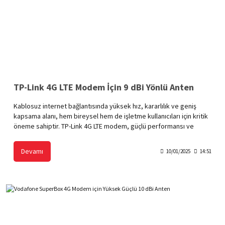
TP-Link 4G LTE Modem İçin 9 dBi Yönlü Anten
Kablosuz internet bağlantısında yüksek hız, kararlılık ve geniş
kapsama alanı, hem bireysel hem de işletme kullanıcıları için kritik
öneme sahiptir. TP-Link 4G LTE modem, güçlü performansı ve
taşınabilirliği ile öne çıkan bir cihazdır. Ancak sinyal yoğunluğunun
düşük olduğu bölgelerde veya geniş kapsama alanı gerektiğinde,
Devamı
10/01/2025
14:51
9 dBi yönlü anten gibi bir ekipman kullanmak, bağlantı kalitesini
önemli ölçüde artırabilir.