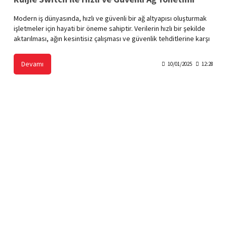
Modern iş dünyasında, hızlı ve güvenli bir ağ altyapısı oluşturmak
işletmeler için hayati bir öneme sahiptir. Verilerin hızlı bir şekilde
aktarılması, ağın kesintisiz çalışması ve güvenlik tehditlerine karşı
koruma sağlamak, rekabet avantajı elde etmek için gereklidir.
Ruijie Switch, bu ihtiyaçları karşılamak üzere tasarlanmış, yüksek
Devamı
10/01/2025
12:28
performanslı ve güvenli ağ yönetimi çözümleri sunan lider bir
üründür. Bu yazıda, Ruijie Switch’in sunduğu avantajları ve neden
hızlı ve güvenli ağ yönetimi için en iyi tercih olduğunu
inceleyeceğiz.