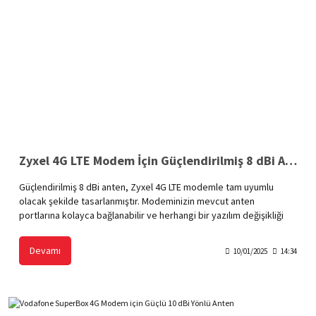
Zyxel 4G LTE Modem İçin Güçlendirilmiş 8 dBi Anten
Güçlendirilmiş 8 dBi anten, Zyxel 4G LTE modemle tam uyumlu
olacak şekilde tasarlanmıştır. Modeminizin mevcut anten
portlarına kolayca bağlanabilir ve herhangi bir yazılım değişikliği
gerektirmeden çalışır. Bu uyumluluk, Zyxel modeminizin baz
istasyonu ile olan iletişimini optimize ederek bağlantı hızını artırır
Devamı
10/01/2025
14:34
ve internet performansını önemli ölçüde iyileştirir.