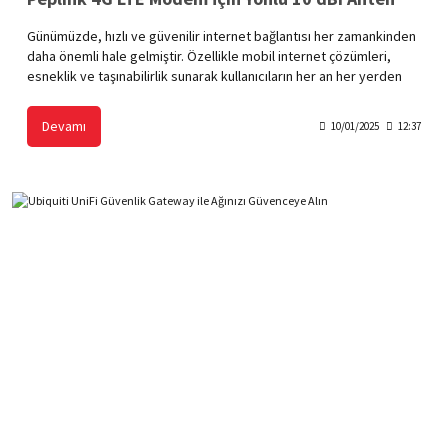
Günümüzde, hızlı ve güvenilir internet bağlantısı her zamankinden
daha önemli hale gelmiştir. Özellikle mobil internet çözümleri,
esneklik ve taşınabilirlik sunarak kullanıcıların her an her yerden
internete erişimini mümkün kılmaktadır. Peplink 4G LTE modemler,
bu alanda öne çıkan cihazlardan biridir. Ancak, modemlerin
Devamı
10/01/2025
12:37
performansını maksimize etmek ve sinyal kalitesini artırmak için
doğru anten seçimi büyük önem taşır. Peplink 4G LTE modemler için
yönlü 10 dBi antenler, yüksek performanslı ve güvenilir internet
bağlantısı sağlamak isteyen kullanıcılar için ideal bir çözümdür.