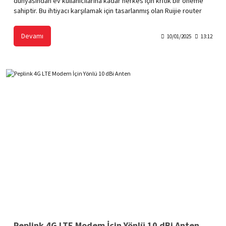
dünyasından ev kullanıcılarına kadar herkes için kritik bir öneme
sahiptir. Bu ihtiyacı karşılamak için tasarlanmış olan Ruijie router
modelleri, üstün teknolojiye sahip yapısıyla yüksek hızlı internet
deneyimi sunar. Hem bireysel kullanıcılar hem de işletmeler için
Devamı
10/01/2025
13:12
ideal bir çözüm olan Ruijie router'lar, performansı artıran
özellikleriyle öne çıkar.
Peplink 4G LTE Modem İçin Yönlü 10 dBi Anten