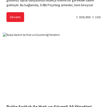
günümüz dijital dünyasında oldukça önemli bir gereklilik haline
gelmiştir. Bu bağlamda, 9 dBi Poynting antenler, hem bireysel
kullanıcılar hem de profesyonel işletmeler için üstün performans
sunan, güvenilir ve etkili çözümler arasında yer alır. Poynting
Devamı
10/01/2025
13:02
antenler, yüksek kazançlı sinyal desteği ve dayanıklılığı ile öne
çıkarak modern iletişim ihtiyaçlarını karşılamak üzere
tasarlanmıştır.
Ruijie Switch ile Hızlı ve Güvenli Ağ Yönetimi