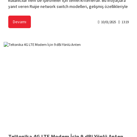
kullanıcılar hem de işletmeler için temel kriterlerdir. Bu ihtiyaçlara
yanıt veren Ruijie network switch modelleri, gelişmiş özellikleriyle
yüksek performans sunarken bütçe dostu fiyat seçenekleriyle
dikkat çeker. Verimli ağ yönetimi sağlayan bu cihazlar, farklı
Devamı
10/01/2025
13:19
kullanım senaryolarına uygun olarak geniş bir ürün yelpazesi sunar.
Teltonika 4G LTE Modem İçin 9 dBi Yönlü Anten