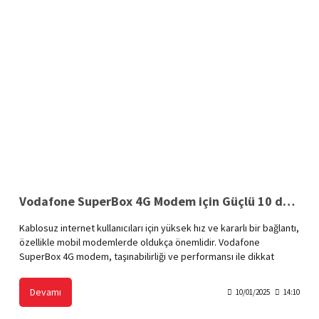
Vodafone SuperBox 4G Modem için Güçlü 10 dBi Yönlü Anten
Kablosuz internet kullanıcıları için yüksek hız ve kararlı bir bağlantı,
özellikle mobil modemlerde oldukça önemlidir. Vodafone
SuperBox 4G modem, taşınabilirliği ve performansı ile dikkat
çeken bir cihazdır. Ancak bazı bölgelerde sinyal gücü düşebilir
veya bağlantı kararlılığı azalabilir. Bu gibi durumlarda, güçlü 10 dBi
Devamı
10/01/2025
14:10
yönlü anten, modeminizin performansını artırarak sinyal gücünü ve
internet hızını optimize eder.