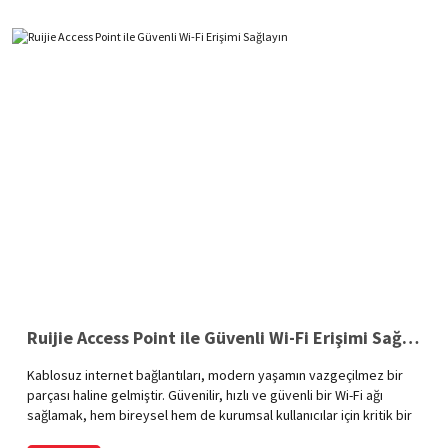
internet bağlantınızı güçlendirir.
Ruijie Access Point ile Güvenli Wi-Fi Erişimi Sağlayın
Kablosuz internet bağlantıları, modern yaşamın vazgeçilmez bir
parçası haline gelmiştir. Güvenilir, hızlı ve güvenli bir Wi-Fi ağı
sağlamak, hem bireysel hem de kurumsal kullanıcılar için kritik bir
öneme sahiptir. Ruijie Access Point cihazları, üstün teknolojik