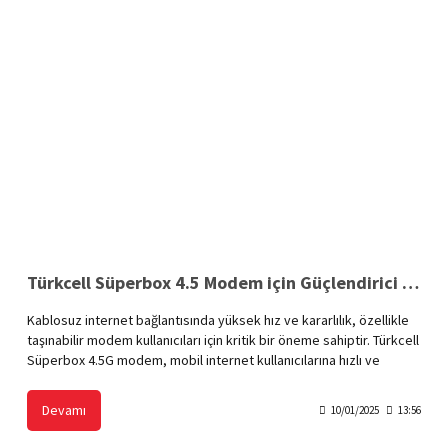
Türkcell Süperbox 4.5 Modem için Güçlendirici Poynting 9 dBi Anten
Kablosuz internet bağlantısında yüksek hız ve kararlılık, özellikle
taşınabilir modem kullanıcıları için kritik bir öneme sahiptir. Türkcell
Süperbox 4.5G modem, mobil internet kullanıcılarına hızlı ve
kesintisiz bir bağlantı sunarken, bazı bölgelerde sinyal gücü
zayıflayabilir. Bu durumda, Poynting 9 dBi anten, Süperbox
Devamı
10/01/2025
13:56
modeminizin performansını artırmak için ideal bir çözümdür. Hem
sinyal gücünü optimize eder hem de kapsama alanını genişleterek