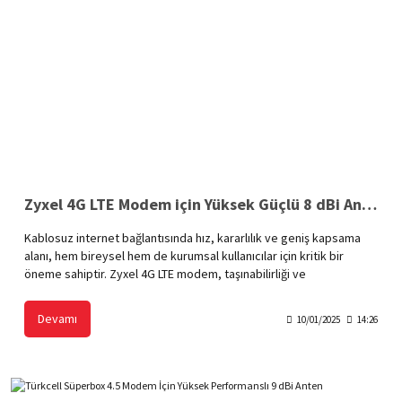
Zyxel 4G LTE Modem için Yüksek Güçlü 8 dBi Anten
Kablosuz internet bağlantısında hız, kararlılık ve geniş kapsama
alanı, hem bireysel hem de kurumsal kullanıcılar için kritik bir
öneme sahiptir. Zyxel 4G LTE modem, taşınabilirliği ve
performansıyla öne çıkan bir modemdir. Ancak sinyal gücünün
düşük olduğu alanlarda veya yoğun kullanım gereksinimlerinde,
Devamı
10/01/2025
14:26
modeminizin performansını artırmak için yüksek güçlü 8 dBi anten
gibi bir aksesuar kullanmak, bağlantınızı optimize etmek için etkili
bir çözüm sunar.