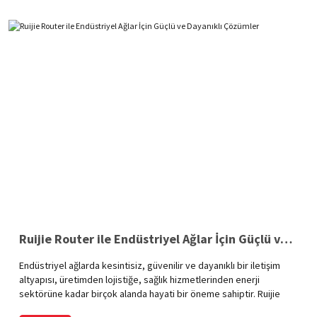
Ruijie Router ile Endüstriyel Ağlar İçin Güçlü ve Dayanıklı Çözümler
Endüstriyel ağlarda kesintisiz, güvenilir ve dayanıklı bir iletişim
altyapısı, üretimden lojistiğe, sağlık hizmetlerinden enerji
sektörüne kadar birçok alanda hayati bir öneme sahiptir. Ruijie
router, endüstriyel uygulamalar için özel olarak tasarlanmış güçlü