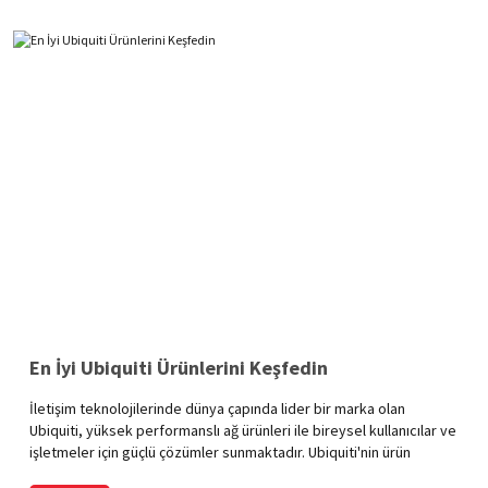
En İyi Ubiquiti Ürünlerini Keşfedin
İletişim teknolojilerinde dünya çapında lider bir marka olan
Ubiquiti, yüksek performanslı ağ ürünleri ile bireysel kullanıcılar ve
işletmeler için güçlü çözümler sunmaktadır. Ubiquiti'nin ürün
yelpazesi, kablosuz ağlardan güvenlik sistemlerine kadar geniş