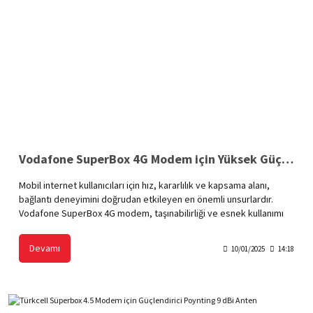
Vodafone SuperBox 4G Modem için Yüksek Güçlü 10 dBi Anten
Mobil internet kullanıcıları için hız, kararlılık ve kapsama alanı,
bağlantı deneyimini doğrudan etkileyen en önemli unsurlardır.
Vodafone SuperBox 4G modem, taşınabilirliği ve esnek kullanımı
ile öne çıkan bir çözüm sunar. Ancak zayıf sinyal alan bölgelerde
veya yüksek veri talebinin olduğu ortamlarda bağlantı kalitesini
Devamı
10/01/2025
14:18
artırmak için yüksek güçlü 10 dBi anten gibi bir ekipmanla
performans optimize edilebilir.