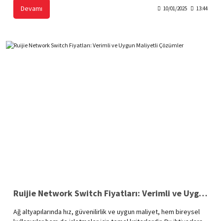
bir alanı kapsar. Kalite, yenilikçi tasarım ve uygun maliyet sunan
Devamı
10/01/2025
13:44
Ubiquiti ürünleri, hem ev hem de kurumsal kullanımlar için
mükemmel bir seçenektir.
Ruijie Network Switch Fiyatları: Verimli ve Uygun Maliyetli Çözümler
Ağ altyapılarında hız, güvenilirlik ve uygun maliyet, hem bireysel