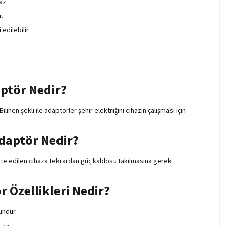
az.
.
dilebilir.
ptör Nedir?
inen şekli ile adaptörler şehir elektriğini cihazın çalışması için
daptör Nedir?
pte edilen cihaza tekrardan güç kablosu takılmasına gerek
 Özellikleri Nedir?
ündür.