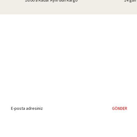
%40'a Varan İndirim Fırsatı
Hemen Kayıt Olun
İndirim Fırsatını Kaçırmayın !
GÖNDER