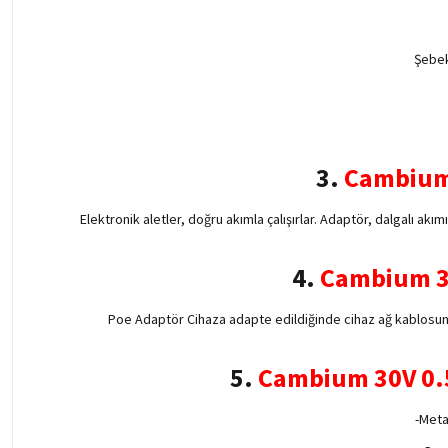
Şebek
3.
Cambium 
Elektronik aletler, doğru akımla çalışırlar. Adaptör, dalgalı akı
4.
Cambium 30
Poe Adaptör Cihaza adapte edildiğinde cihaz ağ kablosund
5.
Cambium 30V 0.
-Meta