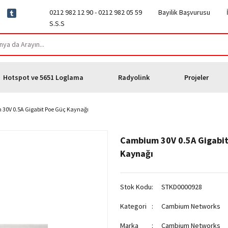
0212 982 12 90 - 0212 982 05 59
Bayilik Başvurusu
S.S.S
Hotspot ve 5651 Loglama
Radyolink
Projeler
30V 0.5A Gigabit Poe Güç Kaynağı
Cambium 30V 0.5A Gigabit
Kaynağı
Stok Kodu
STKD0000928
Kategori
Cambium Networks
Marka
Cambium Networks