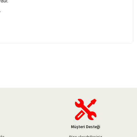
rdür.
.
Müşteri Desteği
ile
Bize ulaşabilirsiniz