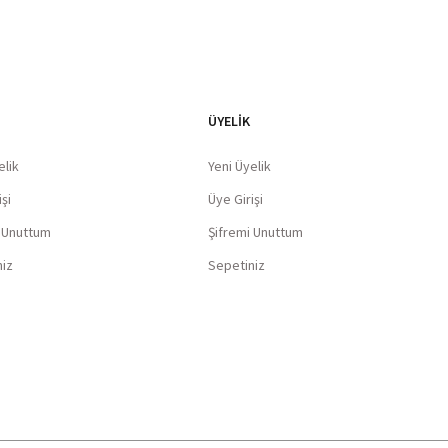
ÜYELİK
elik
Yeni Üyelik
şi
Üye Girişi
i Unuttum
Şifremi Unuttum
niz
Sepetiniz