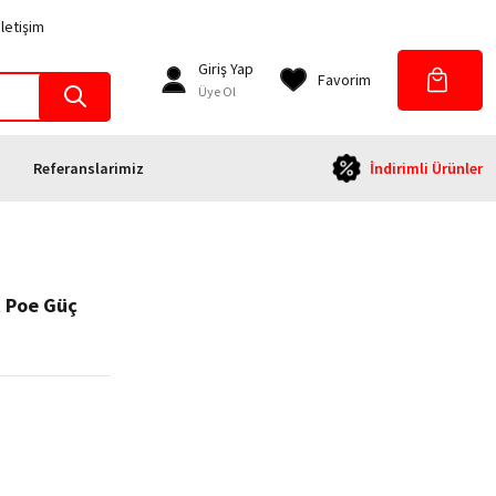
İletişim
Giriş Yap
Favorim
Üye Ol
Referanslarimiz
İndirimli Ürünler
 Poe Güç