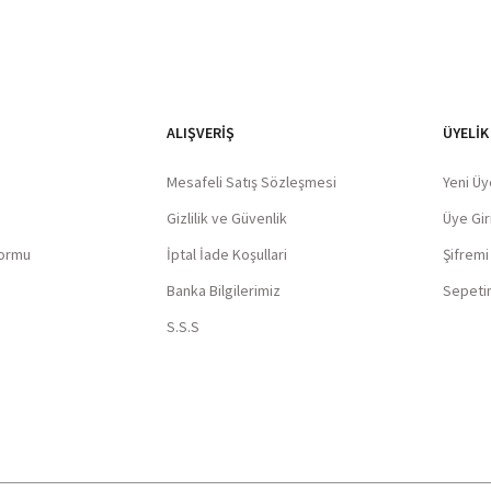
ALIŞVERIŞ
ÜYELİK
Mesafeli Satış Sözleşmesi
Yeni Üy
Gizlilik ve Güvenlik
Üye Giri
Formu
İptal İade Koşullari
Şifrem
Banka Bilgilerimiz
Sepeti
S.S.S