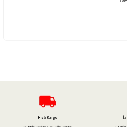
-Cam
Bu ürünün fiyat bilgisi, resim, ürün açıklamalarında ve diğer konularda 
Görüş ve önerileriniz için teşekkür ederiz.
Ürün resmi kalitesiz, bozuk veya görüntülenemiyor.
Ürün açıklamasında eksik bilgiler bulunuyor.
Ürün bilgilerinde hatalar bulunuyor.
Ürün fiyatı diğer sitelerden daha pahalı.
Bu ürüne benzer farklı alternatifler olmalı.
Hızlı Kargo
İa
16.00'a Kadar Aynı Gün Kargo
14 gün 