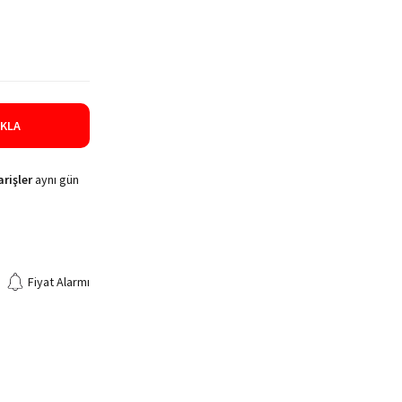
IKLA
rişler
aynı gün
Fiyat Alarmı