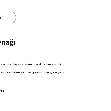
niz
ynağı
asını sağlayan sistem olarak tanımlanabilir.
u üzerinden alınması prensibine göre çalışır.
rir.
.