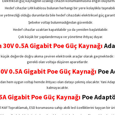
Elektriksel güç kaynağının uzaklığı cihazın konumlanmasına engel oluşturm
Hedef cihazlar LAN kablosu bulunan herhangi bir yere kolaylıkla taşınabilir
e yetmezliği olduğu durumlarda bile hedef cihazdaki elektriksel güç garanti e
Şebeke voltajı bulunmadığından güvenlidir.
Hedef cihazlar uzaktan kapatılabilir ya da yeniden başlatılabilir.
Çok küçük bir yapılandırmaya ve yönetime ihtiyaç duyar.
30V 0.5A Gigabit Poe Güç Kaynağı
Ada
mı küçük değerde doğru akıma çeviren elektronik araçlar olarak geçmektedir. Bil
gerekli olan voltaja düşüren aparatlardır.
V 0.5A Gigabit Poe Güç Kaynağı
Poe A
an hem uygun voltajı hemde ihtiyacı olan datayı çekmiş olacaktır. Yani Ada
kalmayacaktır.
5A Gigabit Poe Güç Kaynağı
Poe Adaptör
l Kılıf Topraklamalı, ESD korumasına sahip akıllı led özelliklerini taşıyan bir ür