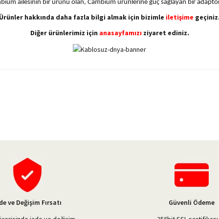
bium ailesinin bir ürünü olan, Cambium ürünlerine güç sağlayan bir adaptö
Ürünler hakkında daha fazla bilgi almak için bizimle
iletişime
geçiniz
Diğer ürünlerimiz için
anasayfamızı
ziyaret ediniz.
yetersiz gördüğünüz noktaları öneri formunu kullanarak tarafımıza iletebilirsiniz.
Bu ürüne ilk yorumu siz yapın!
Yorum Yaz
de ve Değişim Fırsatı
Güvenli Ödeme
içerisinde iade ve değişim
256bit SSL sertifikası 