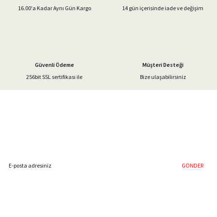
16.00'a Kadar Aynı Gün Kargo
14 gün içerisinde iade ve değişim
Güvenli Ödeme
Müşteri Desteği
256bit SSL sertifikası ile
Bize ulaşabilirsiniz
%40'a Varan İndirim Fırsatı
Hemen Kayıt Olun
İndirim Fırsatını Kaçırmayın !
GÖNDER
Blog Yazılarımız