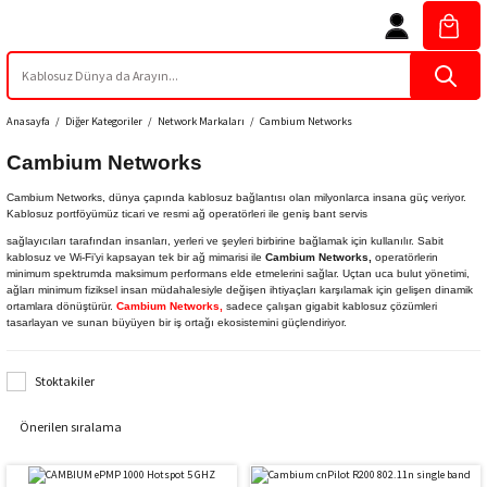
Anasayfa
Diğer Kategoriler
Network Markaları
Cambium Networks
Cambium Networks
Cambium Networks, dünya çapında kablosuz bağlantısı olan milyonlarca insana güç veriyor.
Kablosuz portföyümüz ticari ve resmi ağ operatörleri ile geniş bant servis
sağlayıcıları tarafından insanları, yerleri ve şeyleri birbirine bağlamak için kullanılır. Sabit
kablosuz ve Wi-Fi’yi kapsayan tek bir ağ mimarisi ile
Cambium Networks,
operatörlerin
minimum spektrumda maksimum performans elde etmelerini sağlar. Uçtan uca bulut yönetimi,
ağları minimum fiziksel insan müdahalesiyle değişen ihtiyaçları karşılamak için gelişen dinamik
ortamlara dönüştürür.
Cambium Networks,
sadece çalışan gigabit kablosuz çözümleri
tasarlayan ve sunan büyüyen bir iş ortağı ekosistemini güçlendiriyor.
Stoktakiler