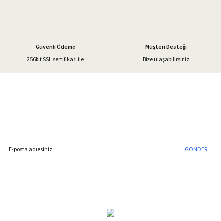
Güvenli Ödeme
Müşteri Desteği
256bit SSL sertifikası ile
Bize ulaşabilirsiniz
%40'a Varan İndirim Fırsatı
Hemen Kayıt Olun
İndirim Fırsatını Kaçırmayın !
GÖNDER
Blog Yazılarımız