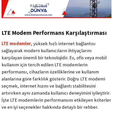
ri
Yüz Tanıma
Montaj ve Aksesuar Ürünleri
Keenetic
Nebra HNT
NVR - Network Kayıt Cihazı
Lande
SenseCAP
i
Trafik Kamera Çözümleri
Mimosa Networks
SyncroBit
LTE Modem Performans Karşılaştırması
LTE modemler
, yüksek hızlı internet bağlantısı
WiFi Kameralar
Peplink Networks
sağlayarak modern kullanıcıların ihtiyaçlarını
Yazılım
S-Link
karşılayan önemli bir teknolojidir. Ev, ofis veya mobil
kullanım için tercih edilen LTE modemlerin
Tenda
performansı, cihazların özelliklerine ve kullanım
alanlarına göre farklılık gösterir. Doğru LTE modemi
Tiandy
seçmek, internet hızını ve bağlantı stabilitesini
artırırken aynı zamanda kullanıcı deneyimini iyileştirir.
TP-Link
İşte LTE modemlerin performansını etkileyen kriterler
Zyxel
ve en iyi seçenekler hakkında detaylı bir rehber.