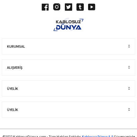
KURUMSAL
ALIŞVERIŞ
ÜYELİK
ÜYELİK
©2022 KablosuzDünya.com - Tüm Hakları Saklıdır.
Kablosuz Dünya A.Ş
Güvencesiyle