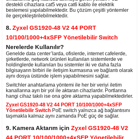
destekli cihazlara cat5 veya cat6 kablo ile elektrik
beslemesi yapılabilmektedir. Bu çözüm çeşitli yöntemler
ile gerçekleştirilebilmektedir.
8.
Zyxel GS1920-48 V2 44 PORT
10/100/1000+4xSFP Yönetilebilir Switch
Nerelerde Kullanılır?
Genelde data center’larda, ofislerde, internet cafelerde,
şirketlerde, network ürünleri kullanılan sistemlerde ve
holdinglerde kullanılan bu sistemler iki ve daha fazla
bilgisayarın birbiri ile iletişim kurmasına ve bağlantı olarak
aynı dosya üstünde işlem yapabilmesini sağlar.
Switchler anahtarlama yöntemi ile her bir veriyi iletim
kanallarına ayrı bir yol ile aktaran cihazlardır. Portlarına
hangi cihaz takılı ise ona göre aktarma yapabilmektedirler.
Zyxel GS1920-48 V2 44 PORT 10/100/1000+4xSFP
Yönetilebilir Switch
PoE switch yalnızca ağ bağlantısını
taşımakla kalmaz aynı zamanda PoE güç de sağlar.
9. Kamera Aktarım için
Zyxel GS1920-48 V2
44 PORT 10/100/1000+4xSFP Yönetilebilir