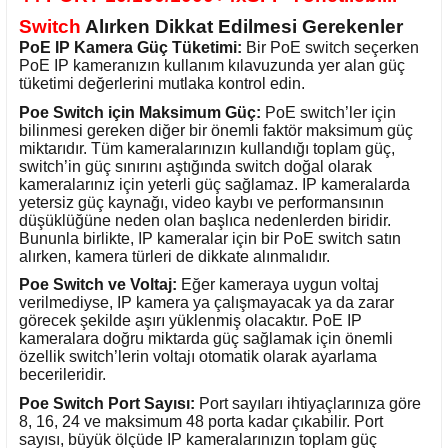
Switch
Alırken Dikkat Edilmesi Gerekenler
PoE IP Kamera Güç Tüketimi:
Bir PoE switch seçerken
PoE IP kameranızın kullanım kılavuzunda yer alan güç
tüketimi değerlerini mutlaka kontrol edin.
Poe Switch için Maksimum Güç:
PoE switch’ler için
bilinmesi gereken diğer bir önemli faktör maksimum güç
miktarıdır. Tüm kameralarınızın kullandığı toplam güç,
switch’in güç sınırını aştığında switch doğal olarak
kameralarınız için yeterli güç sağlamaz. IP kameralarda
yetersiz güç kaynağı, video kaybı ve performansının
düşüklüğüne neden olan başlıca nedenlerden biridir.
Bununla birlikte, IP kameralar için bir PoE switch satın
alırken, kamera türleri de dikkate alınmalıdır.
Poe Switch ve Voltaj:
Eğer kameraya uygun voltaj
verilmediyse, IP kamera ya çalışmayacak ya da zarar
görecek şekilde aşırı yüklenmiş olacaktır. PoE IP
kameralara doğru miktarda güç sağlamak için önemli
özellik switch’lerin voltajı otomatik olarak ayarlama
becerileridir.
Poe Switch Port Sayısı:
Port sayıları ihtiyaçlarınıza göre
8, 16, 24 ve maksimum 48 porta kadar çıkabilir. Port
sayısı, büyük ölçüde IP kameralarınızın toplam güç