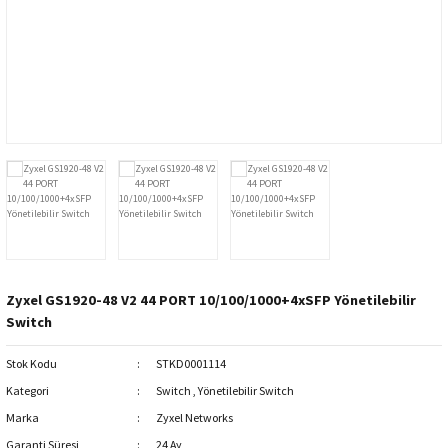
ri
Yüz Tanıma
Montaj ve Aksesuar Ürünleri
Keenetic
Nebra HNT
NVR - Network Kayıt Cihazı
Lande
SenseCAP
i
Trafik Kamera Çözümleri
Mimosa Networks
SyncroBit
WiFi Kameralar
Peplink Networks
Yazılım
S-Link
Tenda
Zyxel GS1920-48 V2 44 PORT 10/100/1000+4xSFP Yönetilebilir
Tiandy
Switch
Stok Kodu
STKD0001114
TP-Link
Kategori
Switch
,
Yönetilebilir Switch
Zyxel
Marka
Zyxel Networks
Garanti Süresi
24 Ay