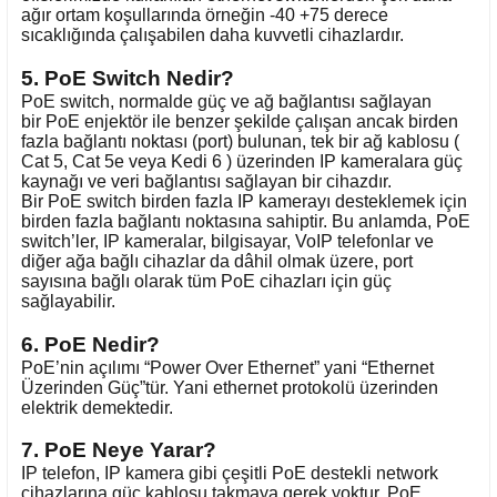
ağır ortam koşullarında örneğin -40 +75 derece
sıcaklığında çalışabilen daha kuvvetli cihazlardır.
5. PoE Switch Nedir?
PoE switch, normalde güç ve ağ bağlantısı sağlayan
bir PoE enjektör ile benzer şekilde çalışan ancak birden
fazla bağlantı noktası (port) bulunan, tek bir ağ kablosu (
Cat 5, Cat 5e veya Kedi 6 ) üzerinden IP kameralara güç
kaynağı ve veri bağlantısı sağlayan bir cihazdır.
Bir PoE switch birden fazla IP kamerayı desteklemek için
birden fazla bağlantı noktasına sahiptir. Bu anlamda, PoE
switch’ler, IP kameralar, bilgisayar, VoIP telefonlar ve
diğer ağa bağlı cihazlar da dâhil olmak üzere, port
sayısına bağlı olarak tüm PoE cihazları için güç
sağlayabilir.
6. PoE Nedir?
PoE’nin açılımı “Power Over Ethernet” yani “Ethernet
Üzerinden Güç”tür. Yani ethernet protokolü üzerinden
elektrik demektedir.
7. PoE Neye Yarar?
IP telefon, IP kamera gibi çeşitli PoE destekli network
cihazlarına güç kablosu takmaya gerek yoktur. PoE