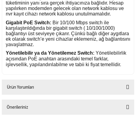
tüketiminin yanı sıra gerçek ihtiyacınıza bağlıdır. Hesap
yapılırken modemden gelecek olan network kablosu ve
nvr kayıt cihazı network kablosu unutulmamalıdır.
Gigabit PoE Switch:
Bir 10/100 Mbps switch ile
karşılaştırıldığında bir gigabit switch ( 10/100/1000)
bağlantıyı üst seviyeye çıkarır. Çünkü bağlı diğer aygıtlara
ek olarak switch’e yeni cihazlar eklemeniz, ağ bağlantısını
yavaşlatmaz.
Yönetilebilir ya da Yönetilemez Switch:
Yönetilebilirlik
açısından PoE anahtarı arasındaki temel farklar,
işlevsellik, yapılandırılabilme ve tabii ki fiyat temellidir.
Ürün Yorumları
Önerileriniz
Bu ürüne ilk yorumu siz yapın!
Bu ürünün fiyat bilgisi, resim, ürün açıklamalarında ve diğer konularda
yetersiz gördüğünüz noktaları öneri formunu kullanarak tarafımıza
Yorum Yaz
iletebilirsiniz.