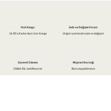
Görüş ve önerileriniz için teşekkür ederiz.
Ürün resmi kalitesiz, bozuk veya görüntülenemiyor.
Ürün açıklamasında eksik bilgiler bulunuyor.
Hızlı Kargo
İade ve Değişim Fırsatı
Ürün bilgilerinde hatalar bulunuyor.
16.00'a Kadar Aynı Gün Kargo
14 gün içerisinde iade ve değişim
Ürün fiyatı diğer sitelerden daha pahalı.
Bu ürüne benzer farklı alternatifler olmalı.
Güvenli Ödeme
Müşteri Desteği
256bit SSL sertifikası ile
Bize ulaşabilirsiniz
Gönder
%40'a Varan İndirim Fırsatı
Hemen Kayıt Olun
İndirim Fırsatını Kaçırmayın !