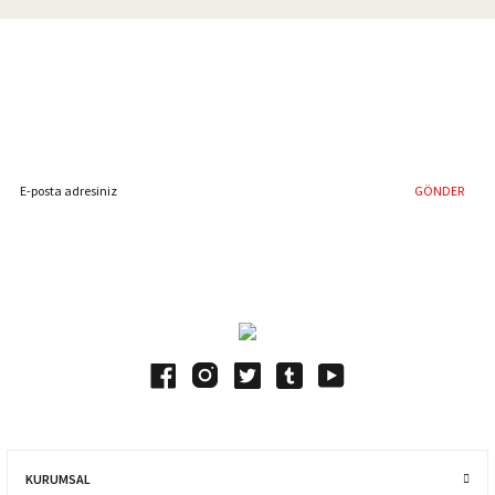
Gönder
%40'a Varan İndirim Fırsatı
Hemen Kayıt Olun
İndirim Fırsatını Kaçırmayın !
GÖNDER
Blog Yazılarımız
KURUMSAL