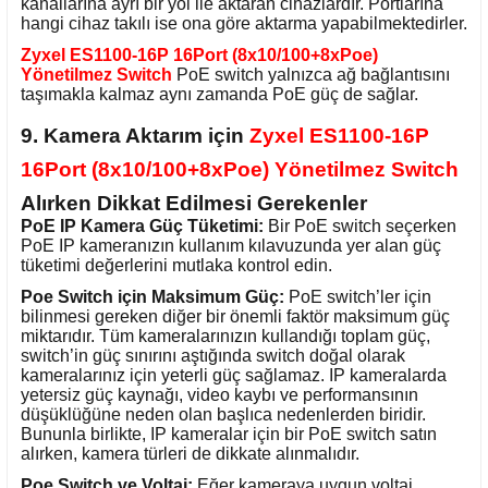
kanallarına ayrı bir yol ile aktaran cihazlardır. Portlarına
hangi cihaz takılı ise ona göre aktarma yapabilmektedirler.
Zyxel ES1100-16P 16Port (8x10/100+8xPoe)
Yönetilmez Switch
PoE switch yalnızca ağ bağlantısını
taşımakla kalmaz aynı zamanda PoE güç de sağlar.
9. Kamera Aktarım için
Zyxel ES1100-16P
16Port (8x10/100+8xPoe) Yönetilmez Switch
Alırken Dikkat Edilmesi Gerekenler
PoE IP Kamera Güç Tüketimi:
Bir PoE switch seçerken
PoE IP kameranızın kullanım kılavuzunda yer alan güç
tüketimi değerlerini mutlaka kontrol edin.
Poe Switch için Maksimum Güç:
PoE switch’ler için
bilinmesi gereken diğer bir önemli faktör maksimum güç
miktarıdır. Tüm kameralarınızın kullandığı toplam güç,
switch’in güç sınırını aştığında switch doğal olarak
kameralarınız için yeterli güç sağlamaz. IP kameralarda
yetersiz güç kaynağı, video kaybı ve performansının
düşüklüğüne neden olan başlıca nedenlerden biridir.
Bununla birlikte, IP kameralar için bir PoE switch satın
alırken, kamera türleri de dikkate alınmalıdır.
Poe Switch ve Voltaj:
Eğer kameraya uygun voltaj