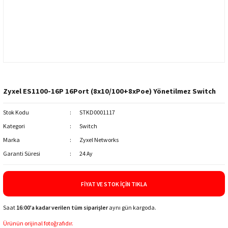
Zyxel ES1100-16P 16Port (8x10/100+8xPoe) Yönetilmez Switch
Stok Kodu
STKD0001117
Kategori
Switch
Marka
Zyxel Networks
Garanti Süresi
24 Ay
FIYAT VE STOK İÇIN TIKLA
Saat
16:00'a kadar verilen tüm siparişler
aynı gün kargoda.
Ürünün orijinal fotoğrafıdır.