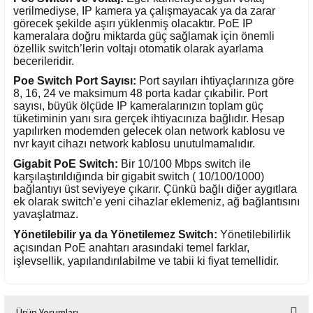
verilmediyse, IP kamera ya çalışmayacak ya da zarar
görecek şekilde aşırı yüklenmiş olacaktır. PoE IP
kameralara doğru miktarda güç sağlamak için önemli
özellik switch’lerin voltajı otomatik olarak ayarlama
becerileridir.
Poe Switch Port Sayısı:
Port sayıları ihtiyaçlarınıza göre
8, 16, 24 ve maksimum 48 porta kadar çıkabilir. Port
sayısı, büyük ölçüde IP kameralarınızın toplam güç
tüketiminin yanı sıra gerçek ihtiyacınıza bağlıdır. Hesap
yapılırken modemden gelecek olan network kablosu ve
nvr kayıt cihazı network kablosu unutulmamalıdır.
Gigabit PoE Switch:
Bir 10/100 Mbps switch ile
karşılaştırıldığında bir gigabit switch ( 10/100/1000)
bağlantıyı üst seviyeye çıkarır. Çünkü bağlı diğer aygıtlara
ek olarak switch’e yeni cihazlar eklemeniz, ağ bağlantısını
yavaşlatmaz.
Yönetilebilir ya da Yönetilemez Switch:
Yönetilebilirlik
açısından PoE anahtarı arasındaki temel farklar,
işlevsellik, yapılandırılabilme ve tabii ki fiyat temellidir.
Ürün Yorumları