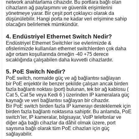
network anahtarlama cihazıdır. Bu portlara bağlı olan
cihazların ağ paylaşımını ve güvenlik erişimlerini
yönetmeye yarar. Bir çeşit port çoklayıcı olarak da
düşünülebilir. Hangi porta ne kadar veri erişimine sahip
olacağını belirlemek mümkündür.
4. Endüstriyel Ethernet Switch Nedir?
Endüstriyel Ethernet Switchler ise evlerimizde &
ofislerimizde kullanılan ethernet switchlerden çok daha
ağır ortam koşullarında örneğin -40 +75 derece
sıcaklığında çalışabilen daha kuvvetli cihazlardır.
5. PoE Switch Nedir?
PoE switch, normalde güç ve ağ bağlantısı sağlayan
bir PoE enjektör ile benzer şekilde çalışan ancak birden
fazla bağlantı noktası (port) bulunan, tek bir ağ kablosu (
Cat 5, Cat 5e veya Kedi 6 ) üzerinden IP kameralara güç
kaynağı ve veri bağlantısı sağlayan bir cihazdır.
Bir PoE switch birden fazla IP kamerayı desteklemek için
birden fazla bağlantı noktasına sahiptir. Bu anlamda, PoE
switch’ler, IP kameralar, bilgisayar, VoIP telefonlar ve
diğer ağa bağlı cihazlar da dâhil olmak üzere, port
sayısına bağlı olarak tüm PoE cihazları için güç
sağlayabilir.