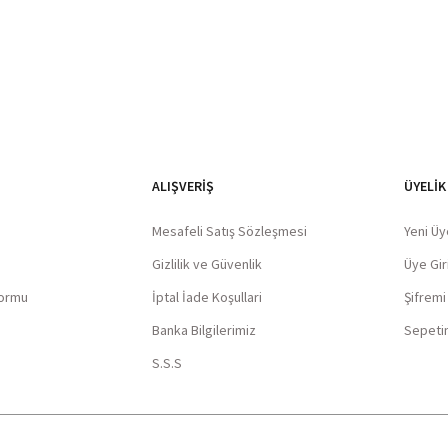
ALIŞVERIŞ
ÜYELİK
Mesafeli Satış Sözleşmesi
Yeni Üy
Gizlilik ve Güvenlik
Üye Giri
Formu
İptal İade Koşullari
Şifrem
Banka Bilgilerimiz
Sepeti
S.S.S