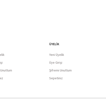
ÜYELİK
elik
Yeni Üyelik
şi
Üye Girişi
i Unuttum
Şifremi Unuttum
niz
Sepetiniz