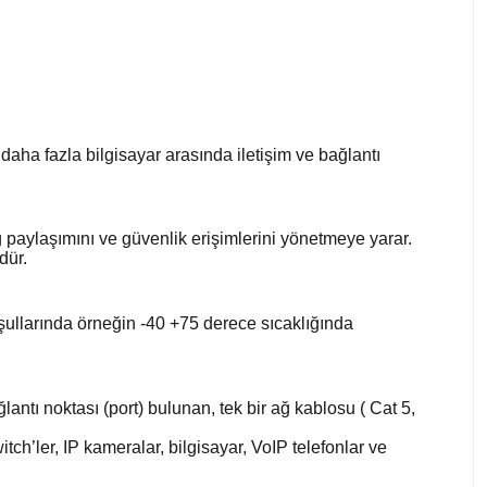
a daha fazla bilgisayar arasında iletişim ve bağlantı
ğ paylaşımını ve güvenlik erişimlerini yönetmeye yarar.
dür.
oşullarında örneğin -40 +75 derece sıcaklığında
ntı noktası (port) bulunan, tek bir ağ kablosu ( Cat 5,
ch’ler, IP kameralar, bilgisayar, VoIP telefonlar ve