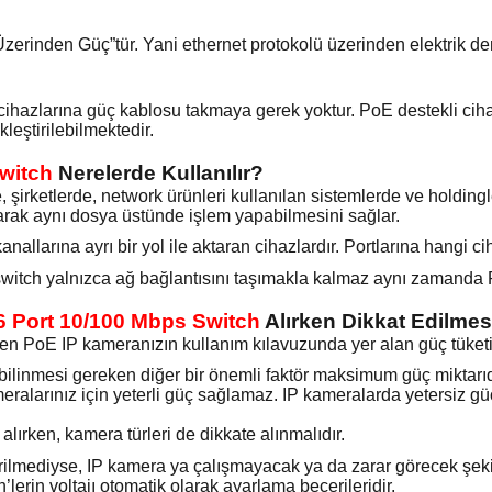
zerinden Güç”tür. Yani ethernet protokolü üzerinden elektrik de
k cihazlarına güç kablosu takmaya gerek yoktur. PoE destekli ciha
leştirilebilmektedir.
Switch
Nerelerde Kullanılır?
, şirketlerde, network ürünleri kullanılan sistemlerde ve holdingl
 olarak aynı dosya üstünde işlem yapabilmesini sağlar.
anallarına ayrı bir yol ile aktaran cihazlardır. Portlarına hangi c
witch yalnızca ağ bağlantısını taşımakla kalmaz aynı zamanda 
6 Port 10/100 Mbps Switch
Alırken Dikkat Edilmes
n PoE IP kameranızın kullanım kılavuzunda yer alan güç tüketim
 bilinmesi gereken diğer bir önemli faktör maksimum güç miktarıd
ameralarınız için yeterli güç sağlamaz. IP kameralarda yetersiz
alırken, kamera türleri de dikkate alınmalıdır.
ilmediyse, IP kamera ya çalışmayacak ya da zarar görecek şekil
lerin voltajı otomatik olarak ayarlama becerileridir.