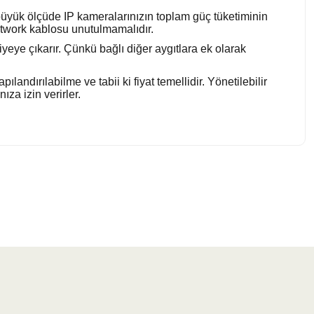
, büyük ölçüde IP kameralarınızın toplam güç tüketiminin
etwork kablosu unutulmamalıdır.
iyeye çıkarır. Çünkü bağlı diğer aygıtlara ek olarak
ılandırılabilme ve tabii ki fiyat temellidir. Yönetilebilir
za izin verirler.