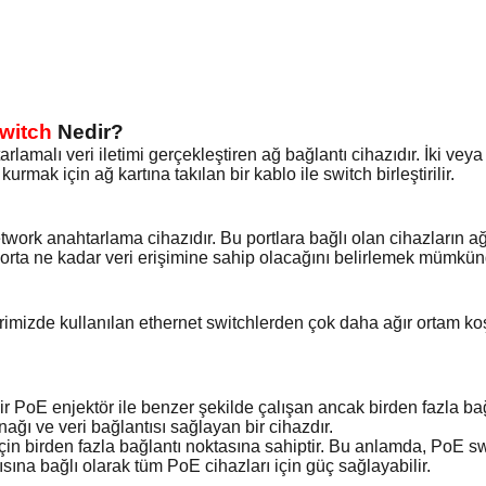
Switch
Nedir?
rlamalı veri iletimi gerçekleştiren ağ bağlantı cihazıdır. İki vey
kurmak için ağ kartına takılan bir kablo ile switch birleştirilir.
twork anahtarlama cihazıdır. Bu portlara bağlı olan cihazların a
 porta ne kadar veri erişimine sahip olacağını belirlemek mümkün
erimizde kullanılan ethernet switchlerden çok daha ağır ortam k
 PoE enjektör ile benzer şekilde çalışan ancak birden fazla bağla
ğı ve veri bağlantısı sağlayan bir cihazdır.
n birden fazla bağlantı noktasına sahiptir. Bu anlamda, PoE swit
ısına bağlı olarak tüm PoE cihazları için güç sağlayabilir.