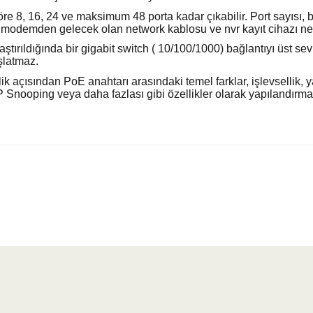
 göre 8, 16, 24 ve maksimum 48 porta kadar çıkabilir. Port sayısı
ken modemden gelecek olan network kablosu ve nvr kayıt cihazı n
aştırıldığında bir gigabit switch ( 10/100/1000) bağlantıyı üst sev
şlatmaz.
lik açısından PoE anahtarı arasındaki temel farklar, işlevsellik, yap
Snooping veya daha fazlası gibi özellikler olarak yapılandırmanı
yetersiz gördüğünüz noktaları öneri formunu kullanarak tarafımıza iletebilirsiniz.
Bu ürüne ilk yorumu siz yapın!
Yorum Yaz