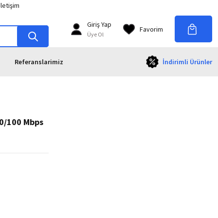
İletişim
Giriş Yap
Favorim
Üye Ol
Referanslarimiz
İndirimli Ürünler
10/100 Mbps