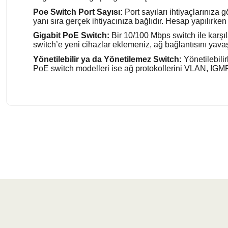
Poe Switch Port Sayısı:
Port sayıları ihtiyaçlarınıza
yanı sıra gerçek ihtiyacınıza bağlıdır. Hesap yapılır
Gigabit PoE Switch:
Bir 10/100 Mbps switch ile karşıl
switch’e yeni cihazlar eklemeniz, ağ bağlantısını yava
Yönetilebilir ya da Yönetilemez Switch:
Yönetilebilir
PoE switch modelleri ise ağ protokollerini VLAN, IGMP 
Bu ürünün fiyat bilgisi, resim, ürün açıklamalarında ve diğer konularda 
Görüş ve önerileriniz için teşekkür ederiz.
Ürün resmi kalitesiz, bozuk veya görüntülenemiyor.
Ürün açıklamasında eksik bilgiler bulunuyor.
Ürün bilgilerinde hatalar bulunuyor.
Ürün fiyatı diğer sitelerden daha pahalı.
Bu ürüne benzer farklı alternatifler olmalı.