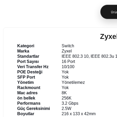
Ürün
Zyxe
Kategori
Switch
Marka
Zyxel
Standartlar
IEEE 802.3 10, IEEE 802.3u 
Port Sayısı
16 Port
Veri Transfer Hz
10/100
POE Desteği
Yok
SFP Port
Yok
Yönetim
Yönetilemez
Rackmount
Yok
Mac adres
8K
ön bellek
256K
Performans
3.2 Gbps
Güç Gereksinimi
2.5W
Boyutlar
216 x 133 x 42mm