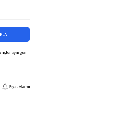
IKLA
rişler
aynı gün
Fiyat Alarmı