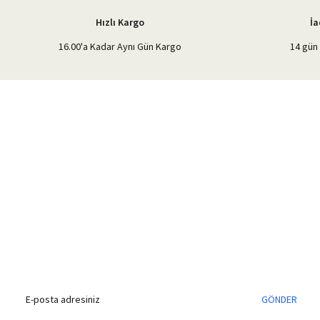
Hızlı Kargo
İa
16.00'a Kadar Aynı Gün Kargo
14 gün 
%40'a Varan İndirim Fırsatı
Hemen Kayıt Olun
İndirim Fırsatını Kaçırmayın !
GÖNDER