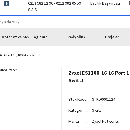
0212 982 12 90 - 0212 982 05 59
Bayilik Başvurusu
S.S.S
Hotspot ve 5651 Loglama
Radyolink
Projeler
6 16 Port 10/100 Mbps Switch
Zyxel ES1100-16 16 Port 
Switch
Stok Kodu
STKD0001124
Kategori
Switch
Marka
Zyxel Networks