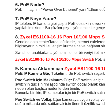
6. PoE Nedir?
PoE’nin açılımı “Power Over Ethernet” yani “Ethernet Ü
7. PoE Neye Yarar?
IP telefon, IP kamera gibi çeşitli PoE destekli networ
yapılabilmektedir. Bu çözüm çeşitli yöntemler ile gerçek
8.
Zyxel ES1100-16 16 Port 10/100 Mbps 
Genelde data center’larda, ofislerde, internet cafelerde
bilgisayarın birbiri ile iletişim kurmasına ve bağlantı
Switchler anahtarlama yöntemi ile her bir veriyi iletim k
Zyxel ES1100-16 16 Port 10/100 Mbps Switch
PoE s
9. Kamera Aktarım için
Zyxel ES1100-16 1
PoE IP Kamera Güç Tüketimi:
Bir PoE switch seçerke
Poe Switch için Maksimum Güç:
PoE switch’ler için
switch’in güç sınırını aştığında switch doğal olarak k
neden olan başlıca nedenlerden biridir.
Bununla birlikte, IP kameralar için bir PoE switch satın 
Poe Switch ve Voltaj:
Eğer kameraya uygun voltaj ver
doğru miktarda güç sağlamak için önemli özellik switch’