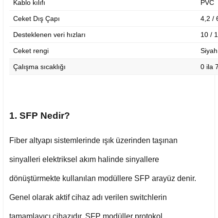
Kablo kılıfı
PVC
Ceket Dış Çapı
4,2 /
Desteklenen veri hızları
10 / 
Ceket rengi
Siyah
Çalışma sıcaklığı
0 ila
1. SFP Nedir?
Fiber altyapı sistemlerinde ışık üzerinden taşınan
sinyalleri elektriksel akım halinde sinyallere
dönüştürmekte kullanılan modüllere SFP arayüz denir.
Genel olarak aktif cihaz adı verilen switchlerin
tamamlayıcı cihazıdır. SFP modüller protokol