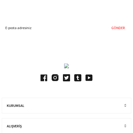
Hemen Kayıt Olun
İndirim Fırsatını Kaçırmayın !
GÖNDER
Blog Yazılarımız
KURUMSAL
ALIŞVERIŞ