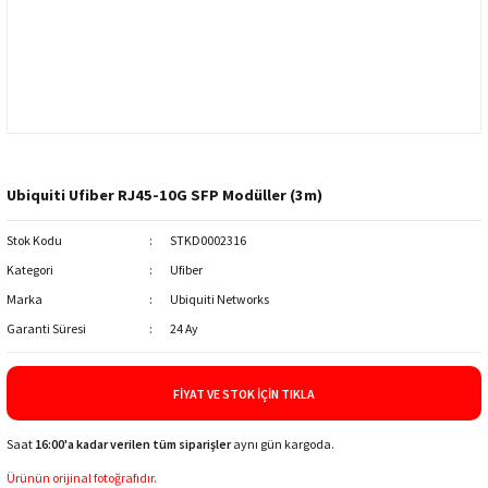
Ubiquiti Ufiber RJ45-10G SFP Modüller (3m)
Stok Kodu
STKD0002316
Kategori
Ufiber
Marka
Ubiquiti Networks
Garanti Süresi
24 Ay
FIYAT VE STOK İÇIN TIKLA
Saat
16:00'a kadar verilen tüm siparişler
aynı gün kargoda.
Ürünün orijinal fotoğrafıdır.