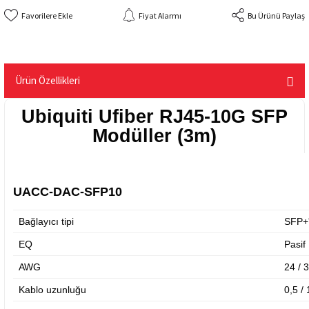
Fiyat Alarmı
Bu Ürünü Paylaş
Ürün Özellikleri
Ubiquiti Ufiber RJ45-10G SFP
Modüller (3m)
UACC-DAC-SFP10
Bağlayıcı tipi
SFP+
EQ
Pasif
AWG
24 / 
Kablo uzunluğu
0,5 / 