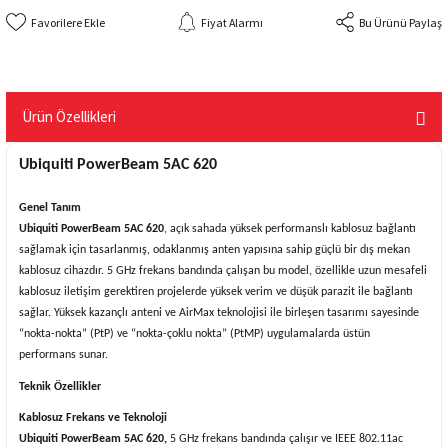
Fiyat Alarmı
Bu Ürünü Paylaş
Ürün Özellikleri
Ubiquiti PowerBeam 5AC 620
Genel Tanım
Ubiquiti PowerBeam 5AC 620
, açık sahada yüksek performanslı kablosuz bağlantı
sağlamak için tasarlanmış, odaklanmış anten yapısına sahip güçlü bir dış mekan
kablosuz cihazdır. 5 GHz frekans bandında çalışan bu model, özellikle uzun mesafeli
kablosuz iletişim gerektiren projelerde yüksek verim ve düşük parazit ile bağlantı
sağlar. Yüksek kazançlı anteni ve AirMax teknolojisi ile birleşen tasarımı sayesinde
“nokta-nokta” (PtP) ve “nokta-çoklu nokta” (PtMP) uygulamalarda üstün
performans sunar.
Teknik Özellikler
Kablosuz Frekans ve Teknoloji
Ubiquiti PowerBeam 5AC 620,
5 GHz frekans bandında çalışır ve IEEE 802.11ac