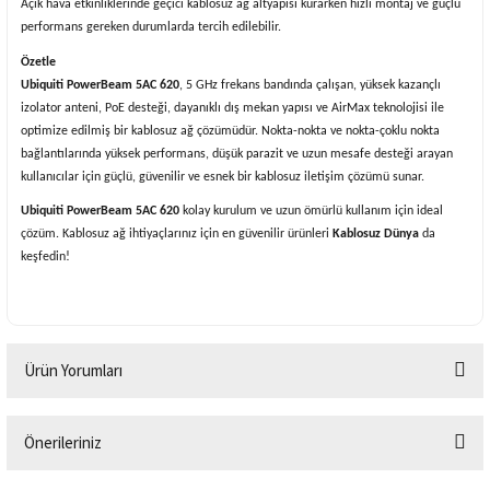
Açık hava etkinliklerinde geçici kablosuz ağ altyapısı kurarken hızlı montaj ve güçlü
performans gereken durumlarda tercih edilebilir.
Özetle
Ubiquiti PowerBeam 5AC 620
, 5 GHz frekans bandında çalışan, yüksek kazançlı
izolator anteni, PoE desteği, dayanıklı dış mekan yapısı ve AirMax teknolojisi ile
optimize edilmiş bir kablosuz ağ çözümüdür. Nokta-nokta ve nokta-çoklu nokta
bağlantılarında yüksek performans, düşük parazit ve uzun mesafe desteği arayan
kullanıcılar için güçlü, güvenilir ve esnek bir kablosuz iletişim çözümü sunar.
Ubiquiti PowerBeam 5AC 620
kolay kurulum ve uzun ömürlü kullanım için ideal
çözüm. Kablosuz ağ ihtiyaçlarınız için en güvenilir ürünleri
Kablosuz Dünya
da
keşfedin!
Ürün Yorumları
Önerileriniz
Bu ürüne ilk yorumu siz yapın!