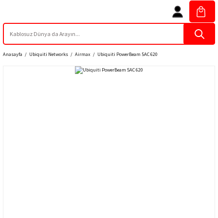
Anasayfa
Ubiquiti Networks
Airmax
Ubiquiti PowerBeam 5AC 620