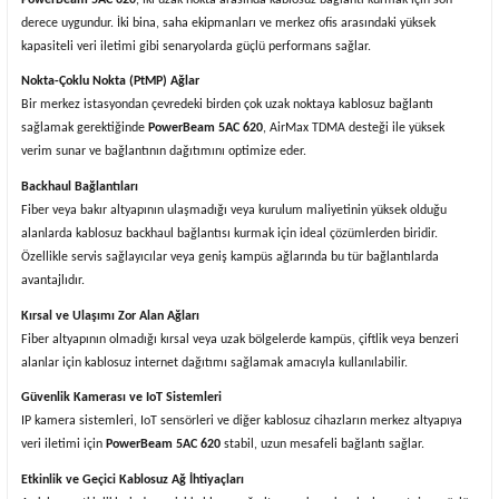
derece uygundur. İki bina, saha ekipmanları ve merkez ofis arasındaki yüksek
kapasiteli veri iletimi gibi senaryolarda güçlü performans sağlar.
Nokta-Çoklu Nokta (PtMP) Ağlar
Bir merkez istasyondan çevredeki birden çok uzak noktaya kablosuz bağlantı
sağlamak gerektiğinde
PowerBeam 5AC 620
, AirMax TDMA desteği ile yüksek
verim sunar ve bağlantının dağıtımını optimize eder.
Backhaul Bağlantıları
Fiber veya bakır altyapının ulaşmadığı veya kurulum maliyetinin yüksek olduğu
alanlarda kablosuz backhaul bağlantısı kurmak için ideal çözümlerden biridir.
Özellikle servis sağlayıcılar veya geniş kampüs ağlarında bu tür bağlantılarda
avantajlıdır.
Kırsal ve Ulaşımı Zor Alan Ağları
Fiber altyapının olmadığı kırsal veya uzak bölgelerde kampüs, çiftlik veya benzeri
alanlar için kablosuz internet dağıtımı sağlamak amacıyla kullanılabilir.
Güvenlik Kamerası ve IoT Sistemleri
IP kamera sistemleri, IoT sensörleri ve diğer kablosuz cihazların merkez altyapıya
veri iletimi için
PowerBeam 5AC 620
stabil, uzun mesafeli bağlantı sağlar.
Etkinlik ve Geçici Kablosuz Ağ İhtiyaçları