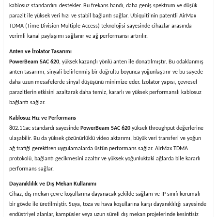
kablosuz standardını destekler. Bu frekans bandı, daha geniş spektrum ve düşük
parazit ile yüksek veri hızı ve stabil bağlantı sağlar. Ubiquiti’nin patentli AirMax
TDMA (Time Division Multiple Access) teknolojisi sayesinde cihazlar arasında
verimli kanal paylaşımı sağlanır ve ağ performansı artırılır.
Anten ve İzolator Tasarımı
PowerBeam 5AC 620
, yüksek kazançlı yönlü anten ile donatılmıştır. Bu odaklanmış
anten tasarımı, sinyali belirlenmiş bir doğrultu boyunca yoğunlaştırır ve bu sayede
daha uzun mesafelerde sinyal düşüşünü minimize eder. İzolator yapısı, çevresel
parazitlerin etkisini azaltarak daha temiz, kararlı ve yüksek performanslı kablosuz
bağlantı sağlar.
Kablosuz Hız ve Performans
802.11ac standardı sayesinde
PowerBeam 5AC 620
yüksek throughput değerlerine
ulaşabilir. Bu da yüksek çözünürlüklü video aktarımı, büyük veri transferi ve yoğun
ağ trafiği gerektiren uygulamalarda üstün performans sağlar. AirMax TDMA
protokolü, bağlantı gecikmesini azaltır ve yüksek yoğunluktaki ağlarda bile kararlı
performans sağlar.
Dayanıklılık ve Dış Mekan Kullanımı
Cihaz, dış mekan çevre koşullarına dayanacak şekilde sağlam ve IP sınıfı korumalı
bir gövde ile üretilmiştir. Suya, toza ve hava koşullarına karşı dayanıklılığı sayesinde
endüstriyel alanlar, kampüsler veya uzun süreli dış mekan projelerinde kesintisiz