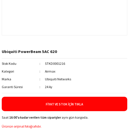
Ubiquiti PowerBeam 5AC 620
Stok Kodu
STKD0001216
Kategori
Airmax
Marka
Ubiquiti Networks
Garanti Süresi
24 Ay
FIYAT VE STOK İÇIN TIKLA
Saat
16:00'a kadar verilen tüm siparişler
aynı gün kargoda.
Ürünün orijinal fotoğrafıdır.