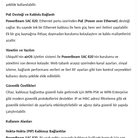
şekilde kullanılabilir.
PoE Desteği ve Kablolu Bağlantı
PowerBeam 5AC 620
, Ethernet portu üzerinden
PoE (Power over Ethernet)
desteği
sağlar. Bu sayede tek bir Ethernet kablosu ile hem güç hem veri iletimi yapılabilir.
Ek bir güç kaynağına ihtiyaç duymadan kurulumu kolaylaştırır ve kablo maliyetlerini
azaltır.
Yönetim ve Yazılım
Ubiquiti’nin
airOS
işletim sistemi ile
PowerBeam 5AC 620
’nin kurulumu ve
yönetimi son derece kolaydır. Web tabanlı arayüz üzerinden kanal ayarları, sinyal
izleme, bağlantı performans verileri ve ileri RF ayarları gibi tüm kontrol seçenekleri
kullanıcı dostu şekilde elde edilebilir.
Güvenlik Özellikleri
Cihaz, kablosuz bağlantıyı güvenli hale getirmek için WPA-PSK ve WPA-Enterprise
gibi modern güvenlik protokollerini destekler. IP ve MAC adresi filtreleme gibi ek
güvenlik önlemleri de ayarlarla etkinleştirilebilir ve ağınız daha güvenli bir yapıda
çalıştırılabilir.
Kullanım Alanları
Nokta-Nokta (PtP) Kablosuz Bağlantılar
PowerBeam 5AC 620
, iki uzak nokta arasında kablosuz bağlantı kurmak için son