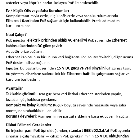
antenler veya köprü cihazları kolayca PoE ile beslenebilir.
Ev / Küçük Ofis veya Saha Kurulumları
Kompakt tasarımıyla evde, küçük ofislerde veya saha kurulumlarında
Ethernet üzerinden PoE sağlamak
için kullanılabilir. Pratik adım adım
kurulum sunar.
Nasıl Çalışır?
PoE injector,
elektrik prizinden aldığı AC enerji’yi
PoE sayesinde
Ethernet
kablosu üzerinden DC güce çevirir
.
Adaptör prize bağlanır.
Ethernet kablosunun bir ucuna veri bağlantısı (ör. router/switch), diğer ucuna
PoE destekli cihaz bağlanır.
Injector, bu bağlantı üzerinden
15 V DC gücü ve veri sinyalini
cihazınıza taşır.
Bu yöntem, cihazların
sadece tek bir Ethernet hattı ile çalışmasını
sağlar ve
kurulum basitleştirir.
Avantajlar
Tek kablo çözümü:
Hem güç hem veri iletimi Ethernet üzerinden yapılır,
fazladan güç kablosu gerekmez
Kompakt ve kolay kurulum:
Küçük boyutu sayesinde masaüstü veya saha
montajında rahatlıkla kullanılabilir.
Koruma devreleri:
Aşırı gerilim ve parazit risklerine karşı ek güvenlik sağlar.
Dikkat Edilmesi Gerekenler
Bu injector
pasif PoE tipi
olduğundan,
standart IEEE 802.3af/at PoE
uyumlu
cihazlarla çalışmayabilir — cihazın PoE gereksiniminin
15 V DC olduğundan