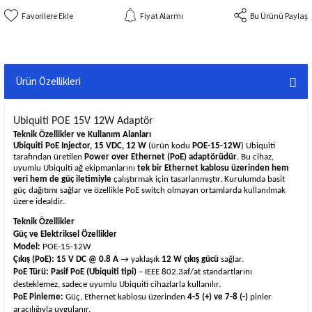
Fiyat Alarmı
Bu Ürünü Paylaş
Ürün Özellikleri
Ubiquiti POE 15V 12W Adaptör
Teknik Özellikler ve Kullanım Alanları
Ubiquiti PoE Injector, 15 VDC, 12 W
(ürün kodu
POE-15-12W
) Ubiquiti
tarafından üretilen
Power over Ethernet (PoE) adaptörüdür
. Bu cihaz,
uyumlu Ubiquiti ağ ekipmanlarını
tek bir Ethernet kablosu üzerinden hem
veri hem de güç iletimiyle
çalıştırmak için tasarlanmıştır. Kurulumda basit
güç dağıtımı sağlar ve özellikle PoE switch olmayan ortamlarda kullanılmak
üzere idealdir.
Teknik Özellikler
Güç ve Elektriksel Özellikler
Model:
POE-15-12W
Çıkış (PoE):
15 V DC @ 0.8 A
→ yaklaşık
12 W çıkış gücü
sağlar.
PoE Türü:
Pasif PoE (Ubiquiti tipi)
– IEEE 802.3af/at standartlarını
desteklemez, sadece uyumlu Ubiquiti cihazlarla kullanılır.
PoE Pinleme:
Güç, Ethernet kablosu üzerinden
4-5 (+) ve 7-8 (-)
pinler
aracılığıyla uygulanır.