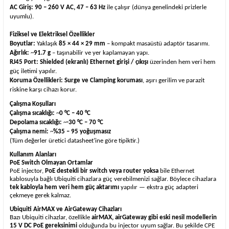
AC Giriş:
90 – 260 V AC, 47 – 63 Hz
ile çalışır (dünya genelindeki prizlerle
uyumlu).
Fiziksel ve Elektriksel Özellikler
Boyutlar:
Yaklaşık
85 × 44 × 29 mm
– kompakt masaüstü adaptör tasarımı.
Ağırlık:
~
91.7 g
– taşınabilir ve yer kaplamayan yapı.
RJ45 Port:
Shielded (ekranlı) Ethernet girişi / çıkışı
üzerinden hem veri hem
güç iletimi yapılır.
Koruma Özellikleri:
Surge ve Clamping koruması
, aşırı gerilim ve parazit
riskine karşı cihazı korur.
Çalışma Koşulları
Çalışma sıcaklığı:
~
0 °C – 40 °C
Depolama sıcaklığı:
~
-30 °C – 70 °C
Çalışma nemi:
~
%35 – 95 yoğuşmasız
(Tüm değerler üretici datasheet’ine göre tipiktir.)
Kullanım Alanları
PoE Switch Olmayan Ortamlar
PoE injector,
PoE destekli bir switch veya router yoksa
bile Ethernet
kablosuyla bağlı Ubiquiti cihazlara güç verebilmenizi sağlar. Böylece cihazlara
tek kabloyla hem veri hem güç aktarımı
yapılır — ekstra güç adapteri
çekmeye gerek kalmaz.
Ubiquiti AirMAX ve AirGateway Cihazları
Bazı Ubiquiti cihazlar, özellikle
airMAX, airGateway gibi eski nesil modellerin
15 V DC PoE gereksinimi
olduğunda bu injector uyum sağlar. Bu şekilde CPE