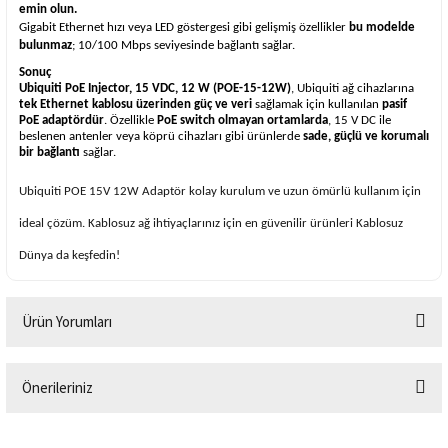
emin olun.
Gigabit Ethernet hızı veya LED göstergesi gibi gelişmiş özellikler
bu modelde
bulunmaz
; 10/100 Mbps seviyesinde bağlantı sağlar.
Sonuç
Ubiquiti PoE Injector, 15 VDC, 12 W (POE-15-12W)
, Ubiquiti ağ cihazlarına
tek Ethernet kablosu üzerinden güç ve veri
sağlamak için kullanılan
pasif
PoE adaptördür
. Özellikle
PoE switch olmayan ortamlarda
, 15 V DC ile
beslenen antenler veya köprü cihazları gibi ürünlerde
sade, güçlü ve korumalı
bir bağlantı
sağlar.
Ubiquiti POE 15V 12W Adaptör
kolay kurulum ve uzun ömürlü kullanım için
ideal çözüm. Kablosuz ağ ihtiyaçlarınız için en güvenilir ürünleri
Kablosuz
Dünya
da keşfedin!
Ürün Yorumları
Önerileriniz
Bu ürüne ilk yorumu siz yapın!
Bu ürünün fiyat bilgisi, resim, ürün açıklamalarında ve diğer konularda