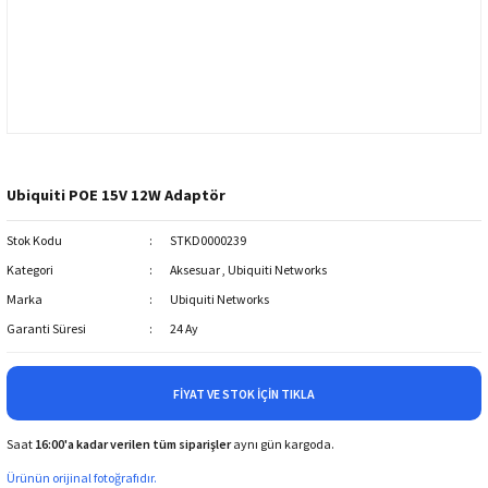
Ubiquiti POE 15V 12W Adaptör
Stok Kodu
STKD0000239
Kategori
Aksesuar
,
Ubiquiti Networks
Marka
Ubiquiti Networks
Garanti Süresi
24 Ay
FIYAT VE STOK İÇIN TIKLA
Saat
16:00'a kadar verilen tüm siparişler
aynı gün kargoda.
Ürünün orijinal fotoğrafıdır.