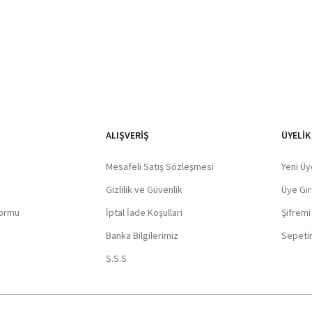
ALIŞVERIŞ
ÜYELİK
Mesafeli Satış Sözleşmesi
Yeni Üy
Gizlilik ve Güvenlik
Üye Giri
Formu
İptal İade Koşullari
Şifrem
Banka Bilgilerimiz
Sepeti
S.S.S