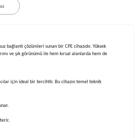
niz
uz bağlantı çözümleri sunan bir CPE cihazıdır. Yüksek
asarımı ve şık görünümü ile hem kırsal alanlarda hem de
r için ideal bir tercihtir. Bu cihazın temel teknik
unar.
erir.