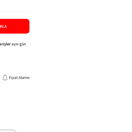
IKLA
rişler
aynı gün
Fiyat Alarmı