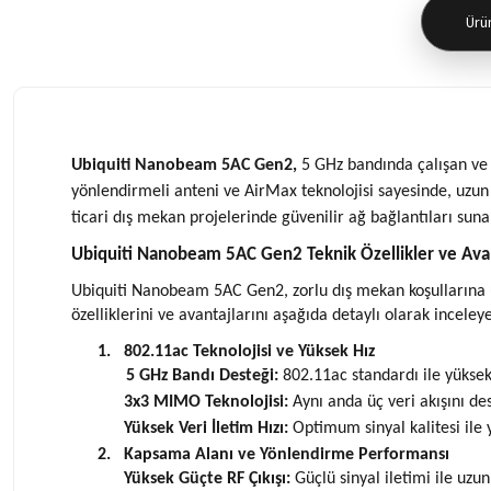
Ürün
Ubiquiti
Nanobeam 5AC Gen2,
5 GHz bandında çalışan ve 3
yönlendirmeli anteni ve AirMax teknolojisi sayesinde, uzun 
ticari dış mekan projelerinde güvenilir ağ bağlantıları suna
Ubiquiti Nanobeam 5AC Gen2 Teknik Özellikler ve Avan
Ubiquiti Nanobeam 5AC Gen2, zorlu dış mekan koşullarına uyg
özelliklerini ve avantajlarını aşağıda detaylı olarak inceleyeb
1.
802.11ac Teknolojisi ve Yüksek Hız
5 GHz Bandı Desteği:
802.11ac standardı ile yüksek h
3x3 MIMO Teknolojisi:
Aynı anda üç veri akışını de
Yüksek Veri İletim Hızı:
Optimum sinyal kalitesi ile 
2.
Kapsama Alanı ve Yönlendirme Performansı
Yüksek Güçte RF Çıkışı:
Güçlü sinyal iletimi ile uzun