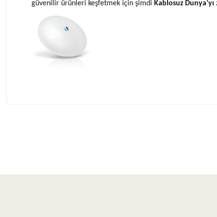
güvenilir ürünleri keşfetmek için şimdi
Kablosuz Dunya’yı
Bu ürünün fiyat bilgisi, resim, ürün açıklamalarında ve diğer konularda 
Görüş ve önerileriniz için teşekkür ederiz.
Ürün resmi kalitesiz, bozuk veya görüntülenemiyor.
Ürün açıklamasında eksik bilgiler bulunuyor.
Ürün bilgilerinde hatalar bulunuyor.
Ürün fiyatı diğer sitelerden daha pahalı.