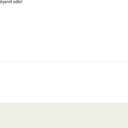
ziyaret edin!
yetersiz gördüğünüz noktaları öneri formunu kullanarak tarafımıza iletebilirsiniz.
Bu ürüne ilk yorumu siz yapın!
Yorum Yaz