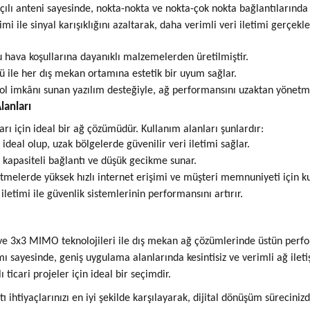
çılı anteni sayesinde, nokta-nokta ve nokta-çok nokta bağlantılarında
i ile sinyal karışıklığını azaltarak, daha verimli veri iletimi gerçekleş
u hava koşullarına dayanıklı malzemelerden üretilmiştir.
 ile her dış mekan ortamına estetik bir uyum sağlar.
ol imkânı sunan yazılım desteğiyle, ağ performansını uzaktan yönetm
anları
 için ideal bir ağ çözümüdür. Kullanım alanları şunlardır:
ideal olup, uzak bölgelerde güvenilir veri iletimi sağlar.
kapasiteli bağlantı ve düşük gecikme sunar.
tmelerde yüksek hızlı internet erişimi ve müşteri memnuniyeti için kul
 iletimi ile güvenlik sistemlerinin performansını artırır.
e 3x3 MIMO teknolojileri ile dış mekan ağ çözümlerinde üstün perfor
mı sayesinde, geniş uygulama alanlarında kesintisiz ve verimli ağ ilet
ticari projeler için ideal bir seçimdir.
ı ihtiyaçlarınızı en iyi şekilde karşılayarak, dijital dönüşüm süreciniz