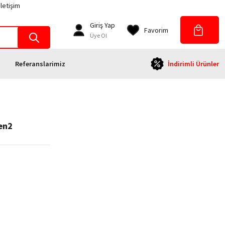
İletişim
Giriş Yap
Favorim
Üye Ol
Referanslarimiz
İndirimli Ürünler
en2