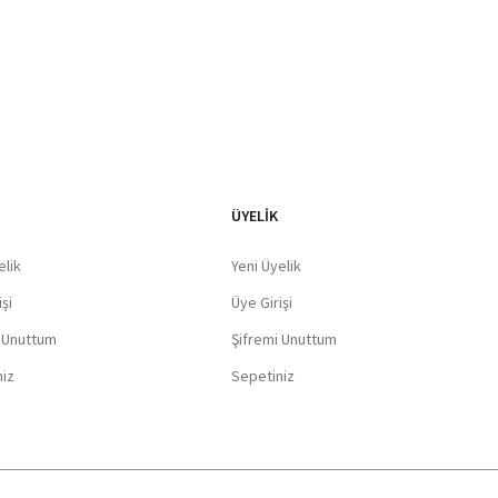
ÜYELİK
elik
Yeni Üyelik
şi
Üye Girişi
i Unuttum
Şifremi Unuttum
niz
Sepetiniz