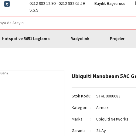
0212 982 12 90 - 0212 982 05 59
Bayilik Başvurusu
S.S.S
Hotspot ve 5651 Loglama
Radyolink
Projeler
Ubiquiti Nanobeam 5AC G
Stok Kodu
STKD0000683
Kategori
Airmax
Marka
Ubiquiti Networks
Garanti
24 Ay