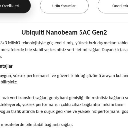
 Özellikleri
Ürün Yorumları
Önerileri
Ubiquiti Nanobeam 5AC Gen2
x3 MIMO teknolojisiyle güçlendirilmiş, yüksek hızlı dış mekan kablos
mesafelerde bile stabil ve kesintisiz veri iletimi sağlar. Dayanıklı t
r.
tajlar
un, yüksek performanslı ve güvenilir bir ağ çözümü arayan kullanıcıla
ilirsiniz:
ızlı veri transferi sağlar, geniş bant genişliği ile kesintisiz bağlantı s
stekleyerek, yüksek performanslı çoklu cihaz bağlantısı imkânı tanır.
yoğun trafik altında bile düşük gecikme ve yüksek hız performansı göst
 mesafelerde bile stabil bağlantı sağlar.