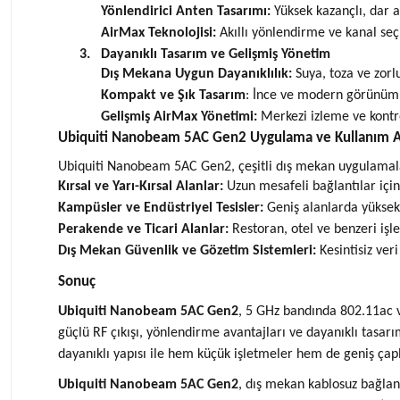
Yönlendirici Anten Tasarımı:
Yüksek kazançlı, dar a
AirMax
Teknolojisi:
Akıllı yönlendirme ve kanal seçim
3.
Dayanıklı Tasarım ve Gelişmiş Yönetim
Dış Mekana Uygun Dayanıklılık:
Suya, toza ve zorl
Kompakt ve Şık Tasarım
: İnce ve modern görünümü
Gelişmiş AirMax Yönetimi:
Merkezi izleme ve kontr
Ubiquiti Nanobeam 5AC Gen2 Uygulama ve Kullanım Al
Ubiquiti Nanobeam 5AC Gen2, çeşitli dış mekan uygulamaları
Kırsal ve Yarı-Kırsal Alanlar:
Uzun mesafeli bağlantılar için 
Kampüsler ve Endüstriyel Tesisler:
Geniş alanlarda yüksek 
Perakende ve Ticari Alanlar:
Restoran, otel ve benzeri işle
Dış Mekan Güvenlik ve Gözetim Sistemleri:
Kesintisiz veri
Sonuç
Ubiquiti Nanobeam 5AC Gen2
, 5 GHz bandında 802.11ac v
güçlü RF çıkışı, yönlendirme avantajları ve dayanıklı tasarı
dayanıklı yapısı ile hem küçük işletmeler hem de geniş çaplı 
Ubiquiti Nanobeam 5AC Gen2
, dış mekan kablosuz bağlant