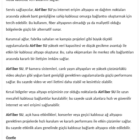
Servis sağlayıcılar,
AirFiber 5U
’yu internet erişim altyapısı ve dağıtım noktaları
arasında yüksek bant genişliğine sahip kablosuz omurga bağlantısı oluşturmak için
tercih edebilir. Bu kullanım, fiber altyapının olmadığı ya da maliyetli olduğu
bölgelerde güçlü bir alternatif sunar.
Kurumsal ağlar, fabrika sahaları ve kampüs projeleri gibi büyük ölçekli
uygulamalarda
AirFiber 5U
yüksek veri kapasitesi ve düşük gecikme avantajı ile
etkin bir kablosuz altyapı oluşturur. Bu, saha ekipmanları ile merkez ofis bağlantıları
arasında kararlı bir iletişim imkânı sağlar.
AirFiber 5U
, IP kamera sistemleri, canlı yayın altyapıları ve yüksek çözünürlüklü
video akışları gibi yoğun bant genişliği gerektiren uygulamalarda güçlü performans
sağlar. Bu sayede video ve veri iletimi daha stabil ve kesintisiz olabilir.
Kırsal bölgeler veya altyapı erişiminin zor olduğu noktalarda
AirFiber 5U
ile uzun
mesafeli kablosuz bağlantılar kurulabilir; bu sayede uzak alanlara hızlı ve güvenilir
internet ve veri erişimi sağlanabilir.
AirFiber 5U
, açık hava etkinlikleri, konserler veya geçici kablosuz ağ altyapısı
gerektiren projelerde hızlı kurulum ve kararlı performans ile etkin çözümler sağlar.
Bu sayede etkinlik alanı genelinde güçlü kablosuz bağlantı altyapısı elde edilebilir.
Özetle