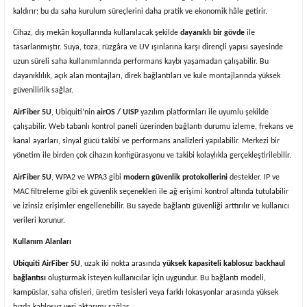
kaldırır; bu da saha kurulum süreçlerini daha pratik ve ekonomik hâle getirir.
Cihaz, dış mekân koşullarında kullanılacak şekilde
dayanıklı bir gövde
ile
tasarlanmıştır. Suya, toza, rüzgâra ve UV ışınlarına karşı dirençli yapısı sayesinde
uzun süreli saha kullanımlarında performans kaybı yaşamadan çalışabilir. Bu
dayanıklılık, açık alan montajları, direk bağlantıları ve kule montajlarında yüksek
güvenilirlik sağlar.
AirFiber 5U
, Ubiquiti’nin
airOS / UISP
yazılım platformları ile uyumlu şekilde
çalışabilir. Web tabanlı kontrol paneli üzerinden bağlantı durumu izleme, frekans ve
kanal ayarları, sinyal gücü takibi ve performans analizleri yapılabilir. Merkezi bir
yönetim ile birden çok cihazın konfigürasyonu ve takibi kolaylıkla gerçekleştirilebilir.
AirFiber 5U
, WPA2 ve WPA3 gibi
modern güvenlik protokollerini
destekler. IP ve
MAC filtreleme gibi ek güvenlik seçenekleri ile ağ erişimi kontrol altında tutulabilir
ve izinsiz erişimler engellenebilir. Bu sayede bağlantı güvenliği arttırılır ve kullanıcı
verileri korunur.
Kullanım Alanları
Ubiquiti AirFiber 5U
, uzak iki nokta arasında
yüksek kapasiteli kablosuz backhaul
bağlantısı
oluşturmak isteyen kullanıcılar için uygundur. Bu bağlantı modeli,
kampüslar, saha ofisleri, üretim tesisleri veya farklı lokasyonlar arasında yüksek
hızda kablosuz veri aktarımı sağlar.