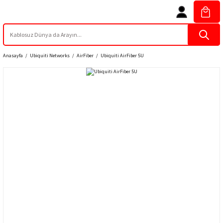
Anasayfa
Ubiquiti Networks
AirFiber
Ubiquiti AirFiber 5U