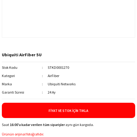
Ubiquiti AirFiber 5U
Stok Kodu
STKD0001270
Kategori
AirFiber
Marka
Ubiquiti Networks
Garanti Süresi
24 Ay
FIYAT VE STOK İÇIN TIKLA
Saat
16:00'a kadar verilen tüm siparişler
aynı gün kargoda.
Ürünün orijinal fotoğrafıdır.