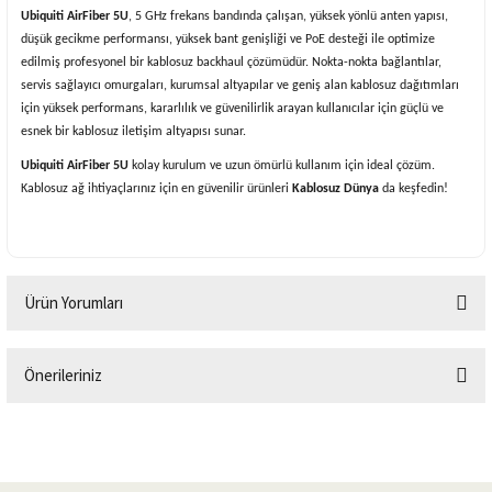
Ubiquiti AirFiber 5U
, 5 GHz frekans bandında çalışan, yüksek yönlü anten yapısı,
düşük gecikme performansı, yüksek bant genişliği ve PoE desteği ile optimize
edilmiş profesyonel bir kablosuz backhaul çözümüdür. Nokta-nokta bağlantılar,
servis sağlayıcı omurgaları, kurumsal altyapılar ve geniş alan kablosuz dağıtımları
için yüksek performans, kararlılık ve güvenilirlik arayan kullanıcılar için güçlü ve
esnek bir kablosuz iletişim altyapısı sunar.
Ubiquiti AirFiber 5U
kolay kurulum ve uzun ömürlü kullanım için ideal çözüm.
Kablosuz ağ ihtiyaçlarınız için en güvenilir ürünleri
Kablosuz Dünya
da keşfedin!
Ürün Yorumları
Önerileriniz
Bu ürüne ilk yorumu siz yapın!
Bu ürünün fiyat bilgisi, resim, ürün açıklamalarında ve diğer konularda
yetersiz gördüğünüz noktaları öneri formunu kullanarak tarafımıza
Yorum Yaz
iletebilirsiniz.
Görüş ve önerileriniz için teşekkür ederiz.