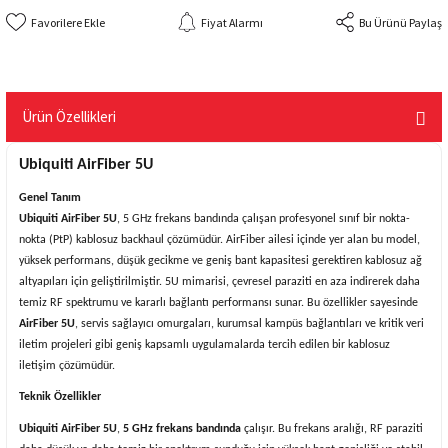
Fiyat Alarmı
Bu Ürünü Paylaş
Ürün Özellikleri
Ubiquiti AirFiber 5U
Genel Tanım
Ubiquiti AirFiber 5U
, 5 GHz frekans bandında çalışan profesyonel sınıf bir nokta-
nokta (PtP) kablosuz backhaul çözümüdür. AirFiber ailesi içinde yer alan bu model,
yüksek performans, düşük gecikme ve geniş bant kapasitesi gerektiren kablosuz ağ
altyapıları için geliştirilmiştir. 5U mimarisi, çevresel paraziti en aza indirerek daha
temiz RF spektrumu ve kararlı bağlantı performansı sunar. Bu özellikler sayesinde
AirFiber 5U
, servis sağlayıcı omurgaları, kurumsal kampüs bağlantıları ve kritik veri
iletim projeleri gibi geniş kapsamlı uygulamalarda tercih edilen bir kablosuz
iletişim çözümüdür.
Teknik Özellikler
Ubiquiti AirFiber 5U
,
5 GHz frekans bandında
çalışır. Bu frekans aralığı, RF paraziti