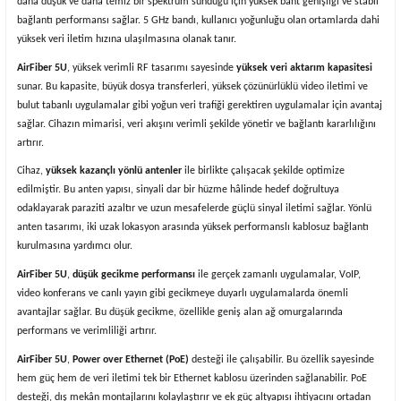
daha düşük ve daha temiz bir spektrum sunduğu için yüksek bant genişliği ve stabil
bağlantı performansı sağlar. 5 GHz bandı, kullanıcı yoğunluğu olan ortamlarda dahi
yüksek veri iletim hızına ulaşılmasına olanak tanır.
AirFiber 5U
, yüksek verimli RF tasarımı sayesinde
yüksek veri aktarım kapasitesi
sunar. Bu kapasite, büyük dosya transferleri, yüksek çözünürlüklü video iletimi ve
bulut tabanlı uygulamalar gibi yoğun veri trafiği gerektiren uygulamalar için avantaj
sağlar. Cihazın mimarisi, veri akışını verimli şekilde yönetir ve bağlantı kararlılığını
artırır.
Cihaz,
yüksek kazançlı yönlü antenler
ile birlikte çalışacak şekilde optimize
edilmiştir. Bu anten yapısı, sinyali dar bir hüzme hâlinde hedef doğrultuya
odaklayarak paraziti azaltır ve uzun mesafelerde güçlü sinyal iletimi sağlar. Yönlü
anten tasarımı, iki uzak lokasyon arasında yüksek performanslı kablosuz bağlantı
kurulmasına yardımcı olur.
AirFiber 5U
,
düşük gecikme performansı
ile gerçek zamanlı uygulamalar, VoIP,
video konferans ve canlı yayın gibi gecikmeye duyarlı uygulamalarda önemli
avantajlar sağlar. Bu düşük gecikme, özellikle geniş alan ağ omurgalarında
performans ve verimliliği artırır.
AirFiber 5U
,
Power over Ethernet (PoE)
desteği ile çalışabilir. Bu özellik sayesinde
hem güç hem de veri iletimi tek bir Ethernet kablosu üzerinden sağlanabilir. PoE
desteği, dış mekân montajlarını kolaylaştırır ve ek güç altyapısı ihtiyacını ortadan