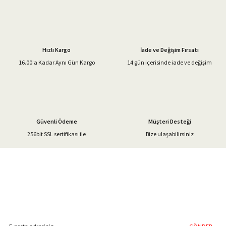
Ürün resmi kalitesiz, bozuk veya görüntülenemiyor.
Ürün açıklamasında eksik bilgiler bulunuyor.
Hızlı Kargo
İade ve Değişim Fırsatı
Ürün bilgilerinde hatalar bulunuyor.
16.00'a Kadar Aynı Gün Kargo
14 gün içerisinde iade ve değişim
Ürün fiyatı diğer sitelerden daha pahalı.
Bu ürüne benzer farklı alternatifler olmalı.
Güvenli Ödeme
Müşteri Desteği
256bit SSL sertifikası ile
Bize ulaşabilirsiniz
Gönder
%40'a Varan İndirim Fırsatı
Hemen Kayıt Olun
İndirim Fırsatını Kaçırmayın !