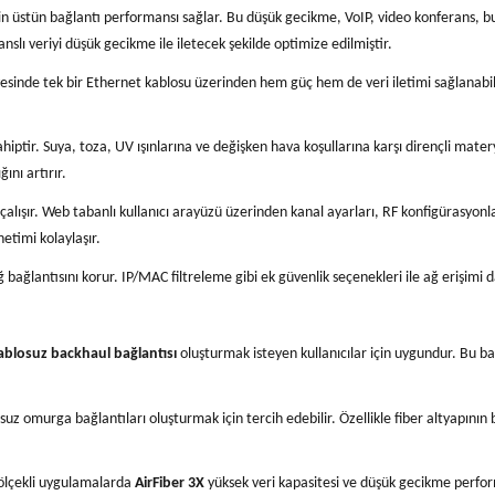
in üstün bağlantı performansı sağlar. Bu düşük gecikme, VoIP, video konferans, bul
lı veriyi düşük gecikme ile iletecek şekilde optimize edilmiştir.
sayesinde tek bir Ethernet kablosu üzerinden hem güç hem de veri iletimi sağlanabil
hiptir. Suya, toza, UV ışınlarına ve değişken hava koşullarına karşı dirençli materya
ını artırır.
çalışır. Web tabanlı kullanıcı arayüzü üzerinden kanal ayarları, RF konfigürasyonlar
etimi kolaylaşır.
ğ bağlantısını korur. IP/MAC filtreleme gibi ek güvenlik seçenekleri ile ağ erişimi da
ablosuz backhaul bağlantısı
oluşturmak isteyen kullanıcılar için uygundur. Bu bağ
losuz omurga bağlantıları oluşturmak için tercih edebilir. Özellikle fiber altyap
 ölçekli uygulamalarda
AirFiber 3X
yüksek veri kapasitesi ve düşük gecikme perform