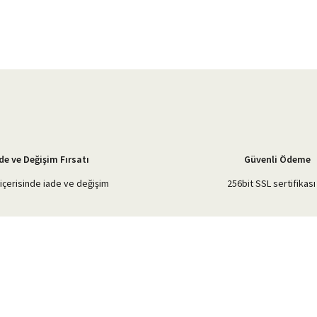
Bu ürüne ilk yorumu siz yapın!
Yorum Yaz
de ve Değişim Fırsatı
Güvenli Ödeme
içerisinde iade ve değişim
256bit SSL sertifikası 
Gönder