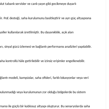
ut tabanlı servisler ve canlı yayın gibi gecikmeye duyarlı
ir. PoE desteği, saha kurulumunu basitleştirir ve ayrı güç altyapısına
ller kullanılarak üretilmiştir. Bu dayanıklılık, açık alan
ı, sinyal gücü izlemesi ve bağlantı performansı analizleri yapılabilir.
ha kontrollü hâle getirilebilir ve izinsiz erişimler engellenebilir.
lantı modeli, kampüslar, saha ofisleri, farklı lokasyonlar veya veri
ının bulunmadığı veya kurulumunun zor olduğu bölgelerde bu sistem
ansı ile güçlü bir kablosuz altyapı oluşturur. Bu senaryolarda saha