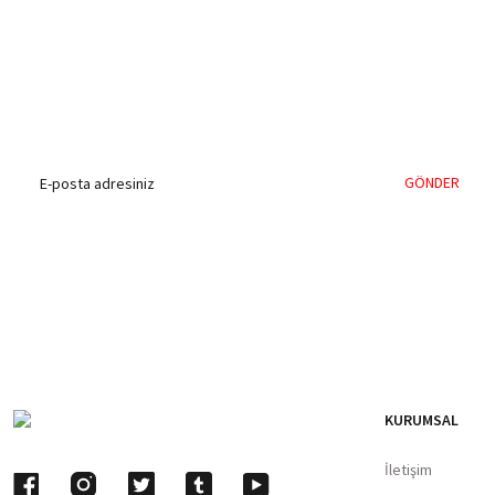
%40'a Varan İndirim Fırsatı
Hemen Kayıt Olun
İndirim Fırsatını Kaçırmayın !
GÖNDER
KURUMSAL
İletişim