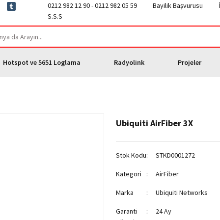
0212 982 12 90 - 0212 982 05 59
Bayilik Başvurusu
S.S.S
Hotspot ve 5651 Loglama
Radyolink
Projeler
Ubiquiti AirFiber 3X
Stok Kodu
STKD0001272
Kategori
AirFiber
Marka
Ubiquiti Networks
Garanti
24 Ay