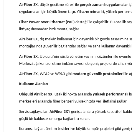
AirFiber 3X
, düşük gecikme süresi ile
gerçek zamanlı uygulamalar
iç
uygulamalar için büyük önem taşır. Cihazın mimarisi, yüksek performans
Cihaz
Power over Ethernet (PoE)
desteği ile çalışabilir. Bu özellik 
ihtiyaç duymadan hızlı montaj sağlar.
AirFiber 3X
, dış mekân kullanımı için dayanıklı bir gövde tasarımına sa
montajlarında güvenilir bağlantılar sağlar ve saha kullanım dayanıklılığ
AirFiber 3X
, Ubiquiti’nin güçlü yönetim yazılımı çözümleri ile uyumlu 
Merkezi ağı kontrol etme imkânı sayesinde geniş projelerde cihaz yön
AirFiber 3X
, WPA2 ve WPA3 gibi
modern güvenlik protokolleri
ile a
Kullanım Alanları
Ubiquiti AirFiber 3X
, uzak iki nokta arasında
yüksek performanslı k
merkezleri arasında fiber benzeri yüksek hızda veri iletişimi sağlar.
Servis sağlayıcılar,
AirFiber 3X
’i geniş alanlara yüksek kapasiteli kab
güçlü bir kablosuz omurga bağlantısı sunar.
Kurumsal ağlar, üretim tesisleri ve büyük kampüs projeleri gibi geniş