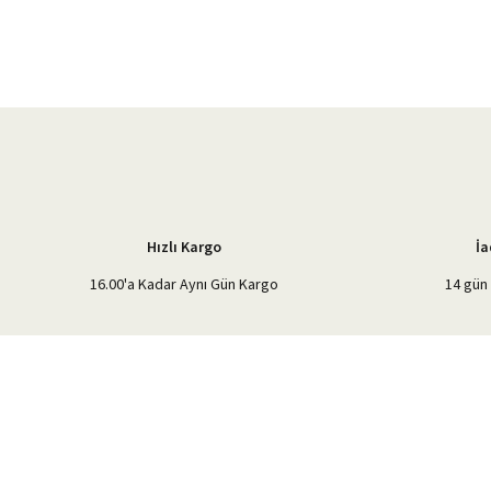
Görüş ve önerileriniz için teşekkür ederiz.
Ürün resmi kalitesiz, bozuk veya görüntülenemiyor.
Ürün açıklamasında eksik bilgiler bulunuyor.
Ürün bilgilerinde hatalar bulunuyor.
Ürün fiyatı diğer sitelerden daha pahalı.
Bu ürüne benzer farklı alternatifler olmalı.
Hızlı Kargo
İa
16.00'a Kadar Aynı Gün Kargo
14 gün 