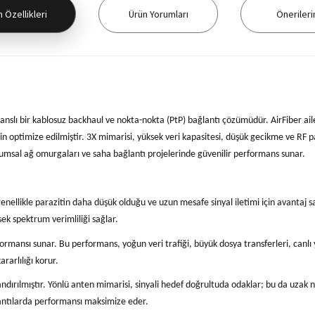
 Özellikleri
Ürün Yorumları
Önerileri
nslı bir kablosuz backhaul ve nokta-nokta (PtP) bağlantı çözümüdür. AirFiber aile
in optimize edilmiştir. 3X mimarisi, yüksek veri kapasitesi, düşük gecikme ve RF p
urumsal ağ omurgaları ve saha bağlantı projelerinde güvenilir performans sunar.
genellikle parazitin daha düşük olduğu ve uzun mesafe sinyal iletimi için avantaj s
ek spektrum verimliliği sağlar.
ormansı sunar. Bu performans, yoğun veri trafiği, büyük dosya transferleri, canlı
rarlılığı korur.
ndırılmıştır. Yönlü anten mimarisi, sinyali hedef doğrultuda odaklar; bu da uzak n
lantılarda performansı maksimize eder.