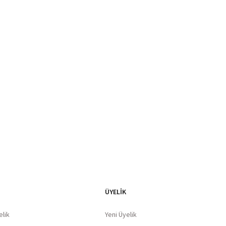
Blog Yazılarımız
ÜYELİK
elik
Yeni Üyelik