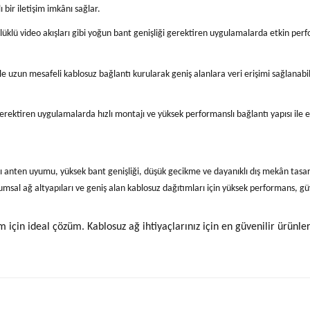
 bir iletişim imkânı sağlar.
lüklü video akışları gibi yoğun bant genişliği gerektiren uygulamalarda etkin per
le uzun mesafeli kablosuz bağlantı kurularak geniş alanlara veri erişimi sağlanabi
ı gerektiren uygulamalarda hızlı montajı ve yüksek performanslı bağlantı yapısı ile
ı anten uyumu, yüksek bant genişliği, düşük gecikme ve dayanıklı dış mekân tasar
al ağ altyapıları ve geniş alan kablosuz dağıtımları için yüksek performans, güveni
için ideal çözüm. Kablosuz ağ ihtiyaçlarınız için en güvenilir ürünler
yetersiz gördüğünüz noktaları öneri formunu kullanarak tarafımıza iletebilirsiniz.