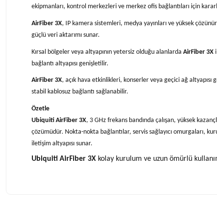
ekipmanları, kontrol merkezleri ve merkez ofis bağlantıları için kararlı
AirFiber 3X
, IP kamera sistemleri, medya yayınları ve yüksek çözünür
güçlü veri aktarımı sunar.
Kırsal bölgeler veya altyapının yetersiz olduğu alanlarda
AirFiber 3X
i
bağlantı altyapısı genişletilir.
AirFiber 3X
, açık hava etkinlikleri, konserler veya geçici ağ altyapıs
stabil kablosuz bağlantı sağlanabilir.
Özetle
Ubiquiti AirFiber 3X
, 3 GHz frekans bandında çalışan, yüksek kazançl
çözümüdür. Nokta-nokta bağlantılar, servis sağlayıcı omurgaları, kurums
iletişim altyapısı sunar.
Ubiquiti AirFiber 3X
kolay kurulum ve uzun ömürlü kullanım 
Bu ürünün fiyat bilgisi, resim, ürün açıklamalarında ve diğer konularda 