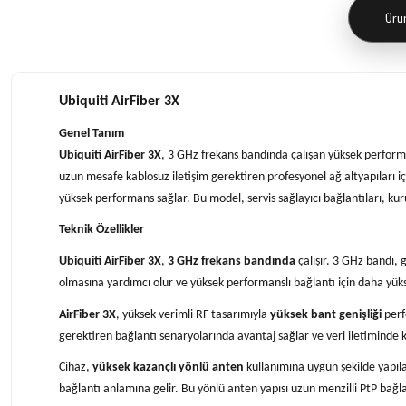
Ürün
Ubiquiti AirFiber 3X
Genel Tanım
Ubiquiti AirFiber 3X
, 3 GHz frekans bandında çalışan yüksek performa
uzun mesafe kablosuz iletişim gerektiren profesyonel ağ altyapıları iç
yüksek performans sağlar. Bu model, servis sağlayıcı bağlantıları, k
Teknik Özellikler
Ubiquiti AirFiber 3X
,
3 GHz frekans bandında
çalışır. 3 GHz bandı, 
olmasına yardımcı olur ve yüksek performanslı bağlantı için daha yüks
AirFiber 3X
, yüksek verimli RF tasarımıyla
yüksek bant genişliği
perf
gerektiren bağlantı senaryolarında avantaj sağlar ve veri iletiminde ka
Cihaz,
yüksek kazançlı yönlü anten
kullanımına uygun şekilde yapıla
bağlantı anlamına gelir. Bu yönlü anten yapısı uzun menzilli PtP bağ