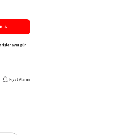
IKLA
rişler
aynı gün
Fiyat Alarmı