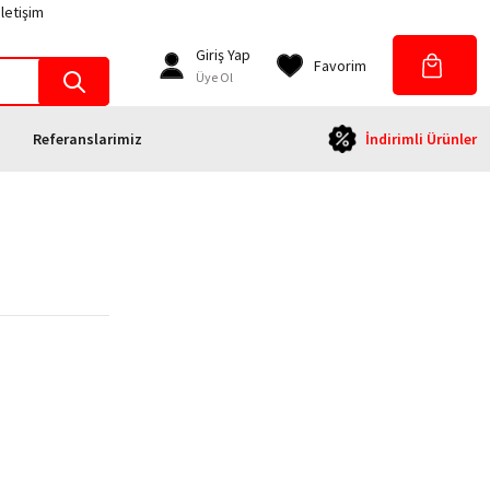
İletişim
Giriş Yap
Favorim
Üye Ol
Referanslarimiz
İndirimli Ürünler