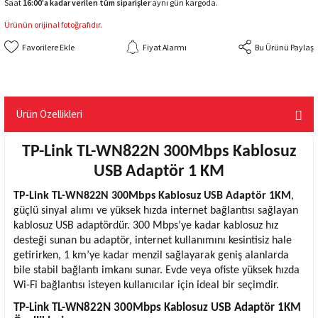
Saat
16:00'a kadar verilen tüm siparişler
aynı gün kargoda.
Ürünün orijinal fotoğrafıdır.
Fiyat Alarmı
Bu Ürünü Paylaş
Ürün Özellikleri
TP-Link TL-WN822N 300Mbps Kablosuz
USB Adaptör 1 KM
TP-Link
TL-WN822N 300Mbps Kablosuz USB Adaptör 1KM
,
güçlü sinyal alımı ve yüksek hızda internet bağlantısı sağlayan
kablosuz USB adaptördür. 300 Mbps’ye kadar kablosuz hız
desteği sunan bu adaptör, internet kullanımını kesintisiz hale
getirirken, 1 km’ye kadar menzil sağlayarak geniş alanlarda
bile stabil bağlantı imkanı sunar. Evde veya ofiste yüksek hızda
Wi-Fi bağlantısı isteyen kullanıcılar için ideal bir seçimdir.
TP-Link TL-WN822N 300Mbps Kablosuz
USB Adaptör
1KM