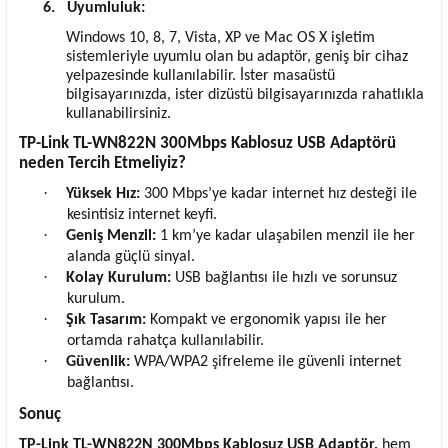
6.
Uyumluluk:
Windows 10, 8, 7, Vista, XP ve Mac OS X işletim
sistemleriyle uyumlu olan bu adaptör, geniş bir cihaz
yelpazesinde kullanılabilir. İster masaüstü
bilgisayarınızda, ister dizüstü bilgisayarınızda rahatlıkla
kullanabilirsiniz.
TP-Link TL-WN822N 300Mbps Kablosuz USB Adaptörü
neden Tercih Etmeliyiz?
·
Yüksek Hız:
300 Mbps’ye kadar internet hız desteği ile
kesintisiz internet keyfi.
·
Geniş Menzil:
1 km’ye kadar ulaşabilen menzil ile her
alanda güçlü sinyal.
·
Kolay Kurulum:
USB bağlantısı ile hızlı ve sorunsuz
kurulum.
·
Şık Tasarım:
Kompakt ve ergonomik yapısı ile her
ortamda rahatça kullanılabilir.
·
Güvenlik:
WPA/WPA2 şifreleme ile güvenli internet
bağlantısı.
Sonuç
TP-Link TL-WN822N 300Mbps Kablosuz USB Adaptör,
hem