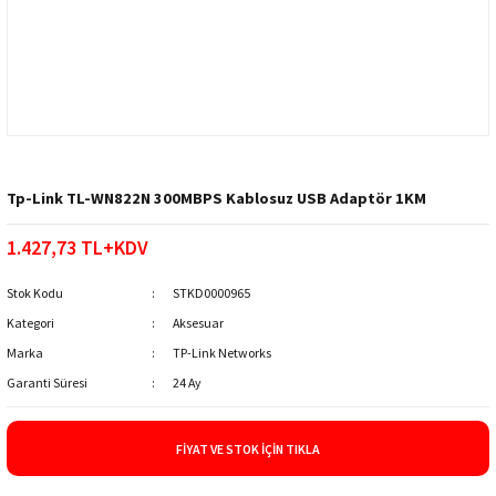
Tp-Link TL-WN822N 300MBPS Kablosuz USB Adaptör 1KM
1.427,73 TL+KDV
Stok Kodu
STKD0000965
Kategori
Aksesuar
Marka
TP-Link Networks
Garanti Süresi
24 Ay
FIYAT VE STOK İÇIN TIKLA