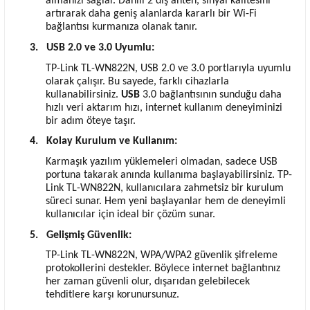
almanızı sağlar. Dahili 2 dış anten, sinyal kalitesini
artırarak daha geniş alanlarda kararlı bir Wi-Fi
bağlantısı kurmanıza olanak tanır.
3.
USB 2.0 ve 3.0 Uyumlu:
TP-Link TL-WN822N, USB 2.0 ve 3.0 portlarıyla uyumlu
olarak çalışır. Bu sayede, farklı cihazlarla
kullanabilirsiniz.
USB
3.0 bağlantısının sunduğu daha
hızlı veri aktarım hızı, internet kullanım deneyiminizi
bir adım öteye taşır.
4.
Kolay Kurulum ve Kullanım:
Karmaşık yazılım yüklemeleri olmadan, sadece USB
portuna takarak anında kullanıma başlayabilirsiniz. TP-
Link TL-WN822N, kullanıcılara zahmetsiz bir kurulum
süreci sunar. Hem yeni başlayanlar hem de deneyimli
kullanıcılar için ideal bir çözüm sunar.
5.
Gelişmiş Güvenlik:
TP-Link TL-WN822N, WPA/WPA2 güvenlik şifreleme
protokollerini destekler. Böylece internet bağlantınız
her zaman güvenli olur, dışarıdan gelebilecek
tehditlere karşı korunursunuz.