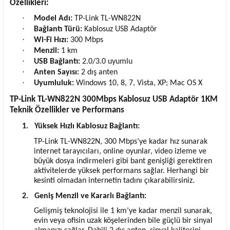
Özellikleri:
·
Model Adı:
TP-Link TL-WN822N
·
Bağlantı Türü:
Kablosuz USB Adaptör
·
Wi-Fi Hızı:
300 Mbps
·
Menzil:
1 km
·
USB Bağlantı:
2.0/3.0 uyumlu
·
Anten Sayısı:
2 dış anten
·
Uyumluluk:
Windows 10, 8, 7, Vista, XP; Mac OS X
TP-Link TL-WN822N 300Mbps Kablosuz USB Adaptör 1KM
Teknik Özellikler ve Performans
1.
Yüksek Hızlı Kablosuz Bağlantı:
TP-Link TL-WN822N, 300 Mbps’ye kadar hız sunarak
internet tarayıcıları, online oyunlar, video izleme ve
büyük dosya indirmeleri gibi bant genişliği gerektiren
aktivitelerde yüksek performans sağlar. Herhangi bir
kesinti olmadan internetin tadını çıkarabilirsiniz.
2.
Geniş Menzil ve Kararlı Bağlantı:
Gelişmiş teknolojisi ile 1 km’ye kadar menzil sunarak,
evin veya ofisin uzak köşelerinden bile güçlü bir sinyal