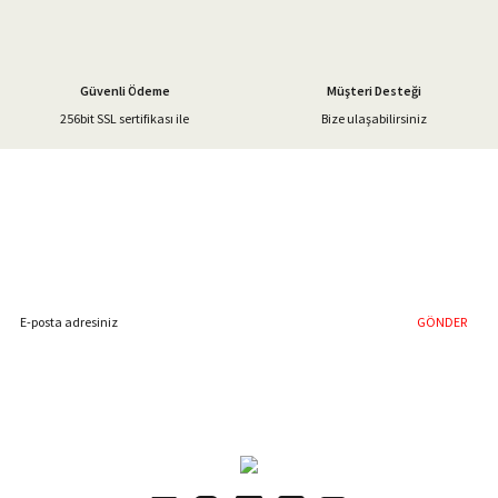
Bu ürüne benzer farklı alternatifler olmalı.
Güvenli Ödeme
Müşteri Desteği
256bit SSL sertifikası ile
Bize ulaşabilirsiniz
Gönder
%40'a Varan İndirim Fırsatı
Hemen Kayıt Olun
İndirim Fırsatını Kaçırmayın !
GÖNDER
Blog Yazılarımız