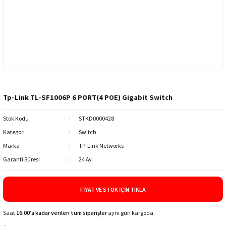
Tp-Link TL-SF1006P 6 PORT(4 POE) Gigabit Switch
Stok Kodu
STKD0000428
Kategori
Switch
Marka
TP-Link Networks
Garanti Süresi
24 Ay
FIYAT VE STOK İÇIN TIKLA
Saat
16:00'a kadar verilen tüm siparişler
aynı gün kargoda.