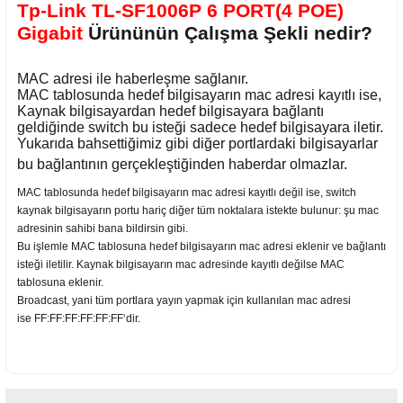
Tp-Link TL-SF1006P 6 PORT(4 POE)
Gigabit
Ürününün Çalışma Şekli nedir?
MAC adresi ile haberleşme sağlanır.
MAC tablosunda hedef bilgisayarın mac adresi kayıtlı ise,
Kaynak bilgisayardan hedef bilgisayara bağlantı
geldiğinde switch bu isteği sadece hedef bilgisayara iletir.
Yukarıda bahsettiğimiz gibi diğer portlardaki bilgisayarlar
bu bağlantının gerçekleştiğinden haberdar olmazlar.
MAC tablosunda hedef bilgisayarın mac adresi kayıtlı değil ise, switch
kaynak bilgisayarın portu hariç diğer tüm noktalara istekte bulunur: şu mac
adresinin sahibi bana bildirsin gibi.
Bu işlemle MAC tablosuna hedef bilgisayarın mac adresi eklenir ve bağlantı
isteği iletilir. Kaynak bilgisayarın mac adresinde kayıtlı değilse MAC
tablosuna eklenir.
Broadcast, yani tüm portlara yayın yapmak için kullanılan mac adresi
ise FF:FF:FF:FF:FF:FF‘dir.