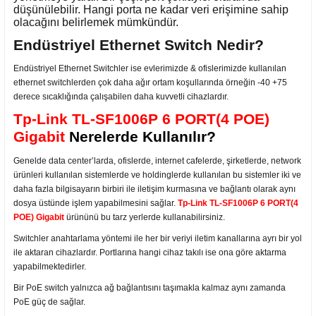
düşünülebilir. Hangi porta ne kadar veri erişimine sahip
olacağını belirlemek mümkündür.
Endüstriyel Ethernet Switch Nedir?
Endüstriyel Ethernet Switchler ise evlerimizde & ofislerimizde kullanılan
ethernet switchlerden çok daha ağır ortam koşullarında örneğin -40 +75
derece sıcaklığında çalışabilen daha kuvvetli cihazlardır.
Tp-Link TL-SF1006P 6 PORT(4 POE)
Gigabit
Nerelerde Kullanılır?
Genelde data center’larda, ofislerde, internet cafelerde, şirketlerde, network
ürünleri kullanılan sistemlerde ve holdinglerde kullanılan bu sistemler iki ve
daha fazla bilgisayarın birbiri ile iletişim kurmasına ve bağlantı olarak aynı
dosya üstünde işlem yapabilmesini sağlar.
Tp-Link TL-SF1006P 6 PORT(4
POE) Gigabit
ürününü bu tarz yerlerde kullanabilirsiniz.
Switchler anahtarlama yöntemi ile her bir veriyi iletim kanallarına ayrı bir yol
ile aktaran cihazlardır. Portlarına hangi cihaz takılı ise ona göre aktarma
yapabilmektedirler.
Bir PoE switch yalnızca ağ bağlantısını taşımakla kalmaz aynı zamanda
PoE güç de sağlar.