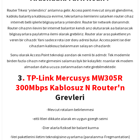
Router Trkesi ‘ynlendirici’ anlamna gelir. Access point mevcut sinyali glendirme,
kablolu balantya kablosuza evirme, tekrarlama ilemlerini salarken router cihaz
interneti belli iplerle bilgisayarlara ynlendirir. Router bir network donanmdr.
Router cihaznn ilevini bir internet balantsn kendi anz oluturarak aa balanacak
bilgisayarlara paylatrma ilemi olarak grebiliriz. Router alar aras paketlere yn
veren bir cihazdr. Yani sadece rota izer doru adresi bulur. Access point ise dier
cihazlarn kablosuz balanmasn salayan cihazlardr.
Sonu olarak Access Point teknoloji asndan ok nemli bi admdr. Tek modemle
birden fazla cihazn nete girmesini salamas byk bir kolaylktr. nsanlar ek modem
almadan daha ucuza zorlanmadan nete girebilmektedir.
3
. TP-Link Mercusys MW305R
300Mbps Kablosuz N Router'n
Grevleri
-Mevcut rotalarn belirlenmesi
-eitli ltleri dikkate alarak en uygun gzergh seimi
-Dier alarla fiziksel bir balant kurma
-Veri paketlerini iletim teknolojisine uyarlama (paralanma-Fregmantation)