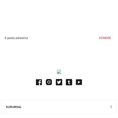
%40'a Varan İndirim Fırsatı
Hemen Kayıt Olun
İndirim Fırsatını Kaçırmayın !
GÖNDER
Blog Yazılarımız
KURUMSAL