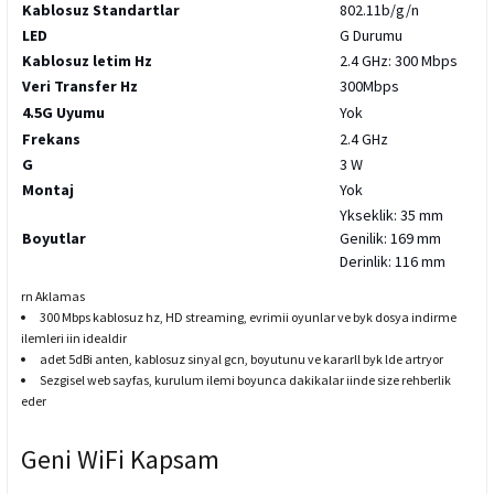
Kablosuz Standartlar
802.11b/g/n
LED
G Durumu
Kablosuz letim Hz
2.4 GHz: 300 Mbps
Veri Transfer Hz
300Mbps
4.5G Uyumu
Yok
Frekans
2.4 GHz
G
3 W
Montaj
Yok
Ykseklik: 35 mm
Boyutlar
Genilik: 169 mm
Derinlik: 116 mm
rn Aklamas
300 Mbps kablosuz hz, HD streaming, evrimii oyunlar ve byk dosya indirme
ilemleri iin idealdir
adet 5dBi anten, kablosuz sinyal gcn, boyutunu ve kararll byk lde artryor
Sezgisel web sayfas, kurulum ilemi boyunca dakikalar iinde size rehberlik
eder
Geni WiFi Kapsam