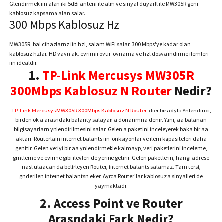
Glendirmek iin alan iki 5dBi anteni ile alm ve sinyal duyarll ile MW305R geni
kablosuz kapsama alan salar.
300 Mbps Kablosuz Hz
MW305R, bal cihazlarnz iin hzl, salam WiFi salar. 300 Mbps'ye kadar olan
kablosuz hzlar, HD yayn ak, evrimii oyun oynama ve hzl dosya indirme ilemleri
iin idealdir.
1.
TP-Link Mercusys MW305R
300Mbps Kablosuz N Router
Nedir?
TP-Link Mercusys MW305R 300Mbps Kablosuz N Router,
dier bir adyla Ynlendirici,
birden ok a arasndaki balanty salayan a donanmna denir. Yani, aa balanan
bilgisayarlarn ynlendirilmesini salar. Gelen a paketini inceleyerek baka bir aa
aktarr. Routerlarn internet balants iin fonksiyonlar ve ilem kapasiteleri daha
genitir. Gelen veriyi bir aa ynlendirmekle kalmayp, veri paketlerini inceleme,
grntleme ve evirme gibi ilevleri de yerine getirir. Gelen paketlerin, hangi adrese
nasl ulaacan da belirleyen Router, internet balants salamaz. Tam tersi,
gnderilen internet balantsn eker. Ayrca Router'lar kablosuz a sinyalleri de
yaymaktadr.
2. Access Point ve Router
Arasndaki Fark Nedir?