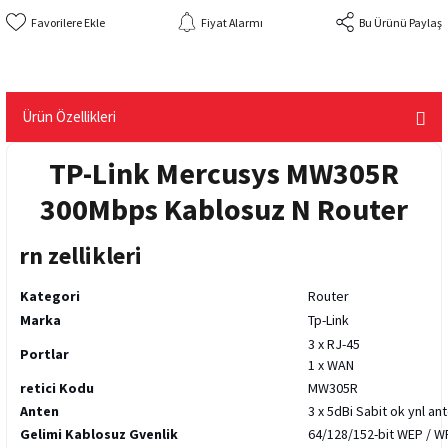
Fiyat Alarmı
Bu Ürünü Paylaş
Ürün Özellikleri
TP-Link Mercusys MW305R
300Mbps Kablosuz N Router
rn zellikleri
Kategori
Router
Marka
Tp-Link
3 x RJ-45
Portlar
1 x WAN
retici Kodu
MW305R
Anten
3 x 5dBi Sabit ok ynl an
Gelimi Kablosuz Gvenlik
64/128/152-bit WEP / 