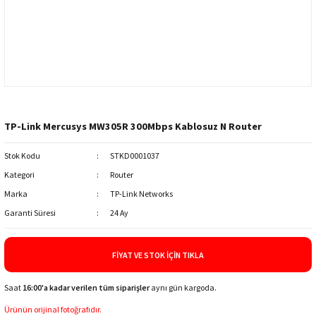
TP-Link Mercusys MW305R 300Mbps Kablosuz N Router
Stok Kodu
STKD0001037
Kategori
Router
Marka
TP-Link Networks
Garanti Süresi
24 Ay
FIYAT VE STOK İÇIN TIKLA
Saat
16:00'a kadar verilen tüm siparişler
aynı gün kargoda.
Ürünün orijinal fotoğrafıdır.