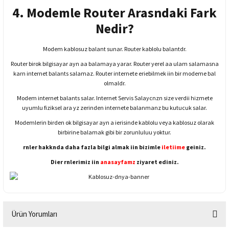
4. Modemle Router Arasndaki Fark
Nedir?
Modem kablosuz balant sunar. Router kablolu balantdr.
Router birok bilgisayar ayn aa balamaya yarar. Router yerel aa ulam salamasna
karn internet balants salamaz. Router internete eriebilmek iin bir modeme bal
olmaldr.
Modem internet balants salar. Internet Servis Salaycnzn size verdii hizmete
uyumlu fiziksel ara yz zerinden internete balanmanz bu kutucuk salar.
Modemlerin birden ok bilgisayar ayn a ierisinde kablolu veya kablosuz olarak
birbirine balamak gibi bir zorunluluu yoktur.
rnler hakknda daha fazla bilgi almak iin bizimle
iletiime
geiniz.
Dier rnlerimiz iin
anasayfamz
ziyaret ediniz.
Ürün Yorumları