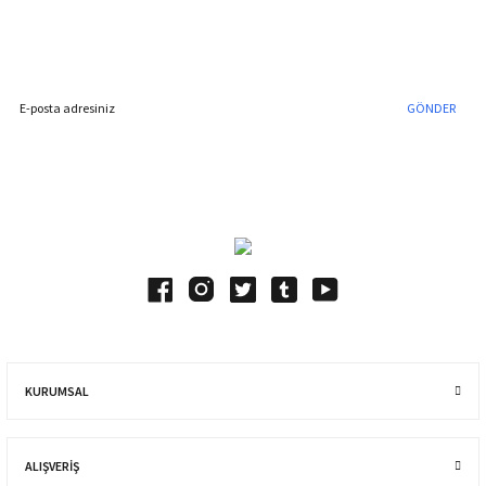
Hemen Kayıt Olun
İndirim Fırsatını Kaçırmayın !
GÖNDER
Blog Yazılarımız
KURUMSAL
ALIŞVERIŞ