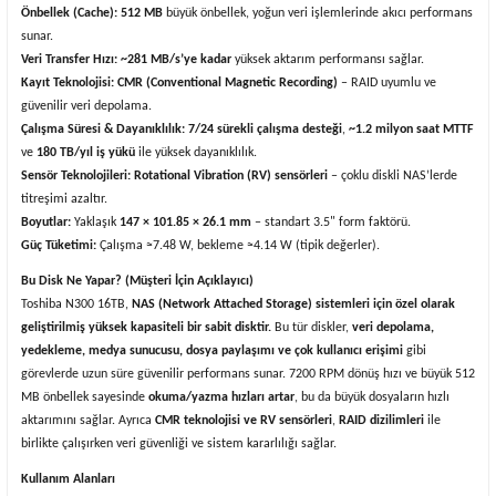
Önbellek (Cache):
512 MB
büyük önbellek, yoğun veri işlemlerinde akıcı performans
sunar.
Veri Transfer Hızı:
~281 MB/s’ye kadar
yüksek aktarım performansı sağlar.
Kayıt Teknolojisi:
CMR (Conventional Magnetic Recording)
– RAID uyumlu ve
güvenilir veri depolama.
Çalışma Süresi & Dayanıklılık:
7/24 sürekli çalışma desteği
,
~1.2 milyon saat MTTF
ve
180 TB/yıl iş yükü
ile yüksek dayanıklılık.
Sensör Teknolojileri:
Rotational Vibration (RV) sensörleri
– çoklu diskli NAS’lerde
titreşimi azaltır.
Boyutlar:
Yaklaşık
147 × 101.85 × 26.1 mm
– standart 3.5" form faktörü.
Güç Tüketimi:
Çalışma ≈7.48 W, bekleme ≈4.14 W (tipik değerler).
Bu Disk Ne Yapar? (Müşteri İçin Açıklayıcı)
Toshiba N300 16TB,
NAS (Network Attached Storage) sistemleri için özel olarak
geliştirilmiş yüksek kapasiteli bir sabit disktir.
Bu tür diskler,
veri depolama,
yedekleme, medya sunucusu, dosya paylaşımı ve çok kullanıcı erişimi
gibi
görevlerde uzun süre güvenilir performans sunar. 7200 RPM dönüş hızı ve büyük 512
MB önbellek sayesinde
okuma/yazma hızları artar
, bu da büyük dosyaların hızlı
aktarımını sağlar. Ayrıca
CMR teknolojisi ve RV sensörleri
,
RAID dizilimleri
ile
birlikte çalışırken veri güvenliği ve sistem kararlılığı sağlar.
Kullanım Alanları