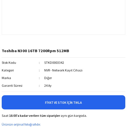
Toshiba N300 16TB 7200Rpm 512MB
Stok Kodu
STKD0003342
Kategori
NVR - Network Kayıt Cihazı
Marka
Diğer
Garanti Süresi
24 Ay
FIYAT VE STOK İÇIN TIKLA
Saat
16:00'a kadar verilen tüm siparişler
aynı gün kargoda.
Ürünün orijinal fotoğrafıdır.