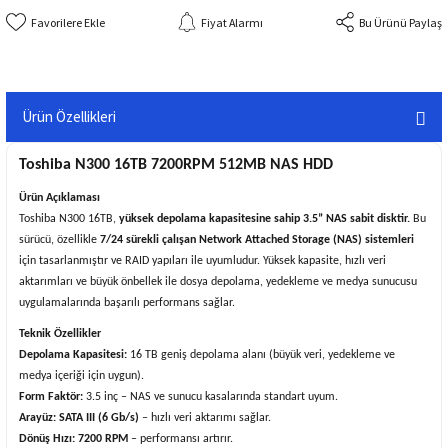
Fiyat Alarmı
Bu Ürünü Paylaş
Ürün Özellikleri
Toshiba N300 16TB 7200RPM 512MB NAS HDD
Ürün Açıklaması
Toshiba N300 16TB,
yüksek depolama kapasitesine sahip 3.5” NAS sabit disktir.
Bu
sürücü, özellikle
7/24 sürekli çalışan Network Attached Storage (NAS) sistemleri
için tasarlanmıştır ve RAID yapıları ile uyumludur. Yüksek kapasite, hızlı veri
aktarımları ve büyük önbellek ile dosya depolama, yedekleme ve medya sunucusu
uygulamalarında başarılı performans sağlar.
Teknik Özellikler
Depolama Kapasitesi:
16 TB geniş depolama alanı (büyük veri, yedekleme ve
medya içeriği için uygun).
Form Faktör:
3.5 inç – NAS ve sunucu kasalarında standart uyum.
Arayüz:
SATA III (6 Gb/s)
– hızlı veri aktarımı sağlar.
Dönüş Hızı:
7200 RPM
– performansı artırır.