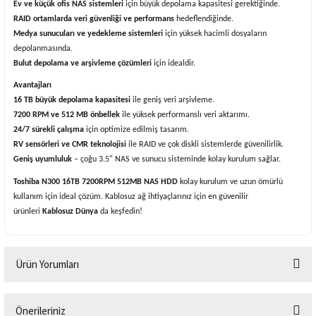
Ev ve küçük ofis NAS sistemleri
için büyük depolama kapasitesi gerektiğinde.
RAID ortamlarda veri güvenliği ve performans
hedeflendiğinde.
Medya sunucuları ve yedekleme sistemleri
için yüksek hacimli dosyaların
depolanmasında.
Bulut depolama ve arşivleme çözümleri
için idealdir.
Avantajları
16 TB büyük depolama kapasitesi
ile geniş veri arşivleme.
7200 RPM ve 512 MB önbellek
ile yüksek performanslı veri aktarımı.
24/7 sürekli çalışma
için optimize edilmiş tasarım.
RV sensörleri ve CMR teknolojisi
ile RAID ve çok diskli sistemlerde güvenilirlik.
Geniş uyumluluk
– çoğu 3.5" NAS ve sunucu sisteminde kolay kurulum sağlar.
Toshiba N300 16TB 7200RPM 512MB NAS HDD
kolay kurulum ve uzun ömürlü
kullanım için ideal çözüm. Kablosuz ağ ihtiyaçlarınız için en güvenilir
ürünleri
Kablosuz Dünya
da keşfedin!
Ürün Yorumları
Önerileriniz