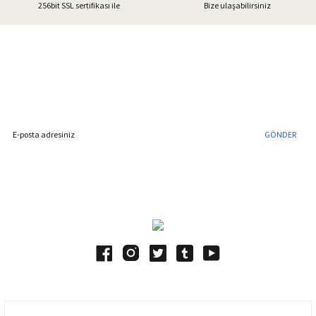
256bit SSL sertifikası ile
Bize ulaşabilirsiniz
Gönder
%40'a Varan İndirim Fırsatı
Hemen Kayıt Olun
İndirim Fırsatını Kaçırmayın !
GÖNDER
Blog Yazılarımız