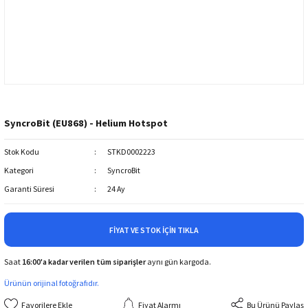
SyncroBit (EU868) - Helium Hotspot
Stok Kodu
STKD0002223
Kategori
SyncroBit
Garanti Süresi
24 Ay
FIYAT VE STOK İÇIN TIKLA
Saat
16:00'a kadar verilen tüm siparişler
aynı gün kargoda.
Ürünün orijinal fotoğrafıdır.
Fiyat Alarmı
Bu Ürünü Paylaş