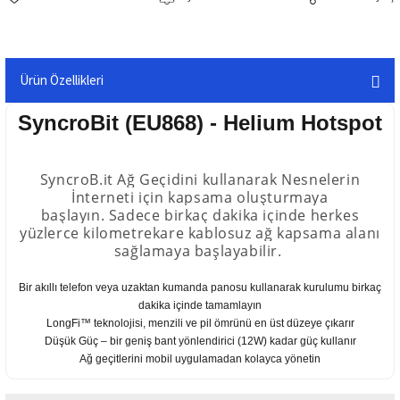
Ürün Özellikleri
SyncroBit (EU868) - Helium Hotspot
SyncroB.it Ağ Geçidini kullanarak Nesnelerin
İnterneti için kapsama oluşturmaya
başlayın.
Sadece birkaç dakika içinde herkes
yüzlerce kilometrekare kablosuz ağ kapsama alanı
sağlamaya başlayabilir.
Bir akıllı telefon veya uzaktan kumanda panosu kullanarak kurulumu birkaç
dakika içinde tamamlayın
LongFi™ teknolojisi, menzili ve pil ömrünü en üst düzeye çıkarır
Düşük Güç – bir geniş bant yönlendirici (12W) kadar güç kullanır
Ağ geçitlerini mobil uygulamadan kolayca yönetin