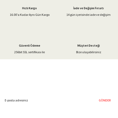
Ürün açıklamasında eksik bilgiler bulunuyor.
Hızlı Kargo
İade ve Değişim Fırsatı
Ürün bilgilerinde hatalar bulunuyor.
16.00'a Kadar Aynı Gün Kargo
14 gün içerisinde iade ve değişim
Ürün fiyatı diğer sitelerden daha pahalı.
Bu ürüne benzer farklı alternatifler olmalı.
Güvenli Ödeme
Müşteri Desteği
256bit SSL sertifikası ile
Bize ulaşabilirsiniz
Gönder
%40'a Varan İndirim Fırsatı
Hemen Kayıt Olun
İndirim Fırsatını Kaçırmayın !
GÖNDER
Blog Yazılarımız