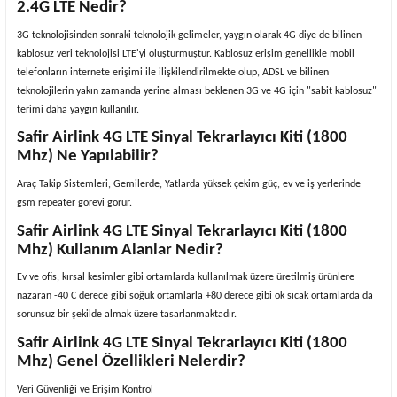
2.4G LTE Nedir?
3G teknolojisinden sonraki teknolojik gelimeler, yaygın olarak 4G diye de bilinen
kablosuz veri teknolojisi LTE'yi oluşturmuştur. Kablosuz erişim genellikle mobil
telefonların internete erişimi ile ilişkilendirilmekte olup, ADSL ve bilinen
teknolojilerin yakın zamanda yerine alması beklenen 3G ve 4G için "sabit kablosuz"
terimi daha yaygın kullanılır.
Safir Airlink 4G LTE Sinyal Tekrarlayıcı Kiti (1800
Mhz) Ne Yapılabilir?
Araç Takip Sistemleri, Gemilerde, Yatlarda yüksek çekim güç, ev ve iş yerlerinde
gsm repeater görevi görür.
Safir Airlink 4G LTE Sinyal Tekrarlayıcı Kiti (1800
Mhz) Kullanım Alanlar Nedir?
Ev ve ofis, kırsal kesimler gibi ortamlarda kullanılmak üzere üretilmiş ürünlere
nazaran -40 C derece gibi soğuk ortamlarla +80 derece gibi ok sıcak ortamlarda da
sorunsuz bir şekilde almak üzere tasarlanmaktadır.
Safir Airlink 4G LTE Sinyal Tekrarlayıcı Kiti (1800
Mhz) Genel Özellikleri Nelerdir?
Veri Güvenliği ve Erişim Kontrol