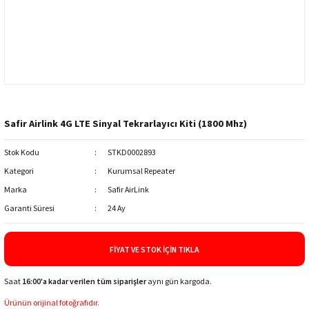
Safir Airlink 4G LTE Sinyal Tekrarlayıcı Kiti (1800 Mhz)
Stok Kodu
STKD0002893
Kategori
Kurumsal Repeater
Marka
Safir AirLink
Garanti Süresi
24 Ay
FIYAT VE STOK İÇIN TIKLA
Saat
16:00'a kadar verilen tüm siparişler
aynı gün kargoda.
Ürünün orijinal fotoğrafıdır.