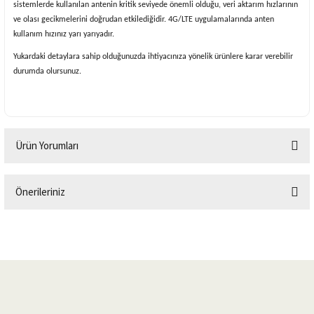
sistemlerde kullanılan antenin kritik seviyede önemli olduğu, veri aktarım hızlarının
ve olası gecikmelerini doğrudan etkilediğidir. 4G/LTE uygulamalarında anten
kullanım hızınız yarı yarıyadır.
Yukardaki detaylara sahip olduğunuzda ihtiyacınıza yönelik ürünlere karar verebilir
durumda olursunuz.
Ürün Yorumları
Önerileriniz
Bu ürüne ilk yorumu siz yapın!
Bu ürünün fiyat bilgisi, resim, ürün açıklamalarında ve diğer konularda
yetersiz gördüğünüz noktaları öneri formunu kullanarak tarafımıza
Yorum Yaz
iletebilirsiniz.
Görüş ve önerileriniz için teşekkür ederiz.
Ürün resmi kalitesiz, bozuk veya görüntülenemiyor.