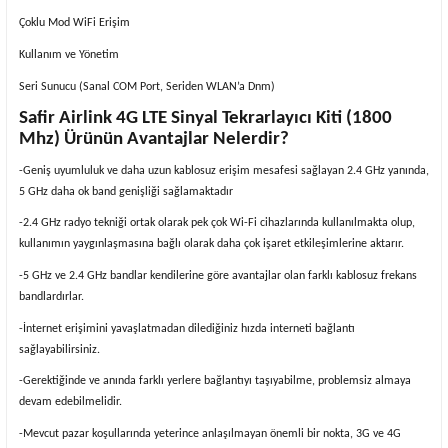
Çoklu Mod WiFi Erişim
Kullanım ve Yönetim
Seri Sunucu (Sanal COM Port, Seriden WLAN’a Dnm)
Safir Airlink 4G LTE Sinyal Tekrarlayıcı Kiti (1800
Mhz) Ürünün Avantajlar Nelerdir?
-Geniş uyumluluk ve daha uzun kablosuz erişim mesafesi sağlayan 2.4 GHz yanında,
5 GHz daha ok band genişliği sağlamaktadır
-2.4 GHz radyo tekniği ortak olarak pek çok Wi-Fi cihazlarında kullanılmakta olup,
kullanımın yaygınlaşmasına bağlı olarak daha çok işaret etkileşimlerine aktarır.
-5 GHz ve 2.4 GHz bandlar kendilerine göre avantajlar olan farklı kablosuz frekans
bandlardırlar.
-İnternet erişimini yavaşlatmadan dilediğiniz hızda interneti bağlantı
sağlayabilirsiniz.
-Gerektiğinde ve anında farklı yerlere bağlantıyı taşıyabilme, problemsiz almaya
devam edebilmelidir.
-Mevcut pazar koşullarında yeterince anlaşılmayan önemli bir nokta, 3G ve 4G