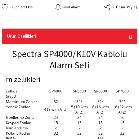
Fiyat Alarmı
Bu Ürünü Paylaş
Ürün Özellikleri
Spectra SP4000/K10V Kablolu
Alarm Seti
rn zellikleri
zellikler
SP4000
SP5500
SP6000
SP7000
StayD
Maksimum Zonlar
32
32*
32*
32*
Yerleik Zonlar
5 (10 with
8 (16 with
16 (32 with
4 (8 with ATZ)
ATZ)
ATZ)
ATZ)
Geniletme Zonlar
24
24
24
16
Keypad Zonlar
15
15
15
15
Ksmlandrma
2
2
2
2
Kullanc Kodlar
32
32
32
32
PGMler
16*