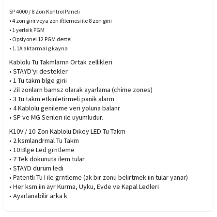
SP 4000 / 8 Zon Kontrol Paneli
• 4 zon girii veya zon iftlemesi ile 8 zon girii
• 1 yerleik PGM
• Opsiyonel 12 PGM destei
• 1.1A aktarmal g kayna
Kablolu Tu Takmlarnn Ortak zellikleri
• STAYD'yi destekler
• 1 Tu takm blge girii
• Zil zonlarn bamsz olarak ayarlama (chime zones)
• 3 Tu takm etkinletirmeli panik alarm
• 4 Kablolu genileme veri yoluna balanr
• SP ve MG Serileri ile uyumludur.
K10V / 10-Zon Kablolu Dikey LED Tu Takm
• 2 ksmlandrmal Tu Takm
• 10 Blge Led grntleme
• 7 Tek dokunuta ilem tular
• STAYD durum ledi
• Patentli Tu I ile grntleme (ak bir zonu belirtmek iin tular yanar)
• Her ksm iin ayr Kurma, Uyku, Evde ve Kapal Ledleri
• Ayarlanabilir arka k