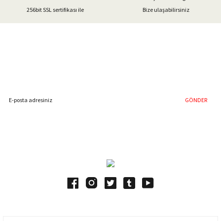
256bit SSL sertifikası ile
Bize ulaşabilirsiniz
Gönder
%40'a Varan İndirim Fırsatı
Hemen Kayıt Olun
İndirim Fırsatını Kaçırmayın !
GÖNDER
Blog Yazılarımız