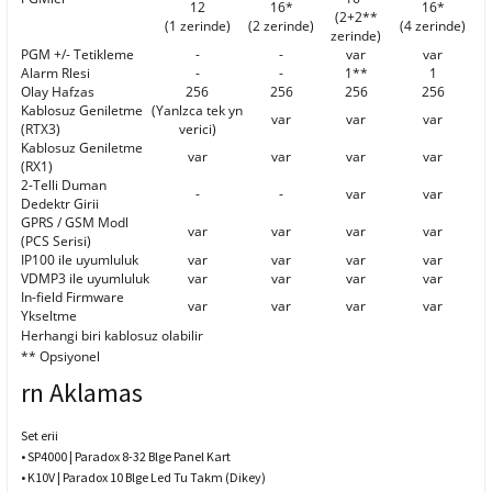
12
16*
16*
(2+2**
(1 zerinde)
(2 zerinde)
(4 zerinde)
zerinde)
PGM +/- Tetikleme
-
-
var
var
Alarm Rlesi
-
-
1**
1
Olay Hafzas
256
256
256
256
Kablosuz Geniletme
(Yanlzca tek yn
var
var
var
(RTX3)
verici)
Kablosuz Geniletme
var
var
var
var
(RX1)
2-Telli Duman
-
-
var
var
Dedektr Girii
GPRS / GSM Modl
var
var
var
var
(PCS Serisi)
IP100 ile uyumluluk
var
var
var
var
VDMP3 ile uyumluluk
var
var
var
var
In-field Firmware
var
var
var
var
Ykseltme
Herhangi biri kablosuz olabilir
** Opsiyonel
rn Aklamas
Set erii
• SP4000 | Paradox 8-32 Blge Panel Kart
• K10V | Paradox 10 Blge Led Tu Takm (Dikey)