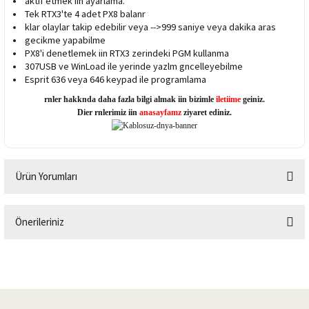
aktif etmek iin ayarlama.
Tek RTX3'te 4 adet PX8 balanr
klar olaylar takip edebilir veya -->999 saniye veya dakika aras
gecikme yapabilme
PX8'i denetlemek iin RTX3 zerindeki PGM kullanma
307USB ve WinLoad ile yerinde yazlm gncelleyebilme
Esprit 636 veya 646 keypad ile programlama
rnler hakknda daha fazla bilgi almak iin bizimle
iletiime
geiniz.
Dier rnlerimiz iin
anasayfamz
ziyaret ediniz.
Ürün Yorumları
Önerileriniz
Bu ürüne ilk yorumu siz yapın!
Bu ürünün fiyat bilgisi, resim, ürün açıklamalarında ve diğer konularda
yetersiz gördüğünüz noktaları öneri formunu kullanarak tarafımıza
Yorum Yaz
iletebilirsiniz.
Görüş ve önerileriniz için teşekkür ederiz.