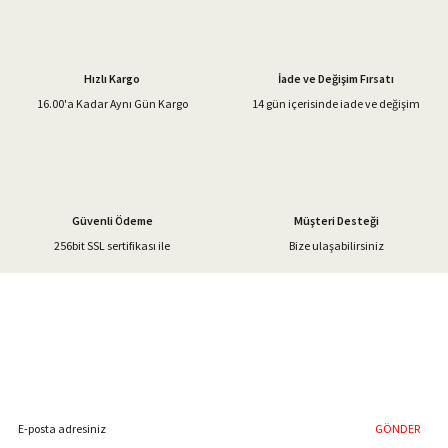
Ürün resmi kalitesiz, bozuk veya görüntülenemiyor.
Ürün açıklamasında eksik bilgiler bulunuyor.
Hızlı Kargo
İade ve Değişim Fırsatı
Ürün bilgilerinde hatalar bulunuyor.
16.00'a Kadar Aynı Gün Kargo
14 gün içerisinde iade ve değişim
Ürün fiyatı diğer sitelerden daha pahalı.
Bu ürüne benzer farklı alternatifler olmalı.
Güvenli Ödeme
Müşteri Desteği
256bit SSL sertifikası ile
Bize ulaşabilirsiniz
Gönder
%40'a Varan İndirim Fırsatı
Hemen Kayıt Olun
İndirim Fırsatını Kaçırmayın !
GÖNDER