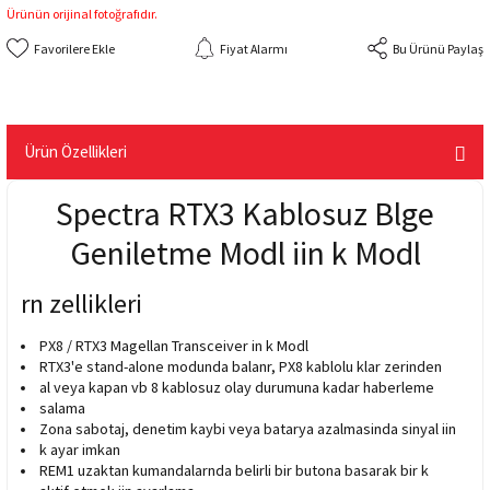
Ürünün orijinal fotoğrafıdır.
Fiyat Alarmı
Bu Ürünü Paylaş
Ürün Özellikleri
Spectra RTX3 Kablosuz Blge
Geniletme Modl iin k Modl
rn zellikleri
PX8 / RTX3 Magellan Transceiver in k Modl
RTX3'e stand-alone modunda balanr, PX8 kablolu klar zerinden
al veya kapan vb 8 kablosuz olay durumuna kadar haberleme
salama
Zona sabotaj, denetim kaybi veya batarya azalmasinda sinyal iin
k ayar imkan
REM1 uzaktan kumandalarnda belirli bir butona basarak bir k