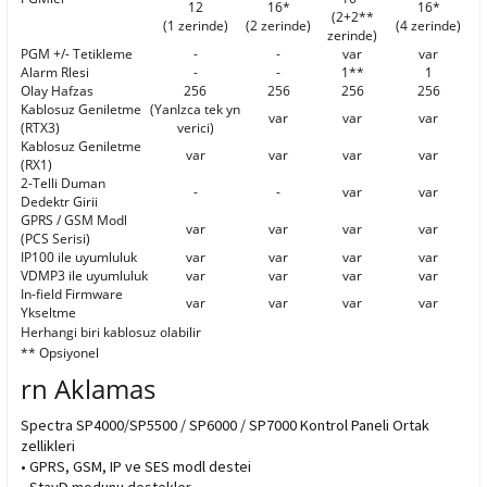
12
16*
16*
(2+2**
(1 zerinde)
(2 zerinde)
(4 zerinde)
zerinde)
PGM +/- Tetikleme
-
-
var
var
Alarm Rlesi
-
-
1**
1
Olay Hafzas
256
256
256
256
Kablosuz Geniletme
(Yanlzca tek yn
var
var
var
(RTX3)
verici)
Kablosuz Geniletme
var
var
var
var
(RX1)
2-Telli Duman
-
-
var
var
Dedektr Girii
GPRS / GSM Modl
var
var
var
var
(PCS Serisi)
IP100 ile uyumluluk
var
var
var
var
VDMP3 ile uyumluluk
var
var
var
var
In-field Firmware
var
var
var
var
Ykseltme
Herhangi biri kablosuz olabilir
** Opsiyonel
rn Aklamas
Spectra SP4000/SP5500 / SP6000 / SP7000 Kontrol Paneli Ortak
zellikleri
• GPRS, GSM, IP ve SES modl destei