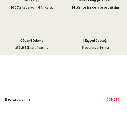
Hızlı Kargo
İade ve Değişim Fırsatı
Ürün bilgilerinde hatalar bulunuyor.
16.00'a Kadar Aynı Gün Kargo
14 gün içerisinde iade ve değişim
Ürün fiyatı diğer sitelerden daha pahalı.
Bu ürüne benzer farklı alternatifler olmalı.
Güvenli Ödeme
Müşteri Desteği
256bit SSL sertifikası ile
Bize ulaşabilirsiniz
Gönder
%40'a Varan İndirim Fırsatı
Hemen Kayıt Olun
İndirim Fırsatını Kaçırmayın !
GÖNDER
Blog Yazılarımız