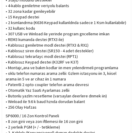
• StayD modunu destekler
• 4-kablo geniletme veriyolu balants
• 32 zona kadar genileyebilir
• 15 Keypad destei
• 2 ksmlandrma (K636 Keypad kullanldnda sadece 1 Ksm kullanlabilir)
• 32 kullanc kodu
• 307 USB ve Winload ile yerinde program gncelleme imkan
• REM3 kumanda destei (RTX3 ile)
• Kablosuz geniletme modl destei (RTX3 & RX1)
• Kablosuz siren destei (SR150 - 4 adet destekler)
• Kablosuz tekrarlayc modl destei (RPT1)
• Kablosuz Keypad destei (K32RF ve K37)
• Montajc,ana ve bakm kodlar iin men ynlendirmeli programlama
• oklu telefon numaras arama zellii: Gzlem istasyonu iin 3, kiisel
arama iin 5 ve ar cihaz iin 1 numara
• Patentli 2 opto coupler telefon arama devresi
• Otomatik Yaz Saati Ayarlamas zellii
• Butonlu yazlm resetleme (varsaylan deerlere dnmek iin)
• Winload ile 9.6 k baud hznda dorudan balant
• 256 Olay Hafzas
SP6000 / 16 Zon Kontrol Paneli
• 8 zon girii veya zon iftlemesi ile 16 zon girii
• 2 yerleik PGM (+ / - tetikleme)
• 2- Kablolu (Konvansiyonel) duman dedektr destei