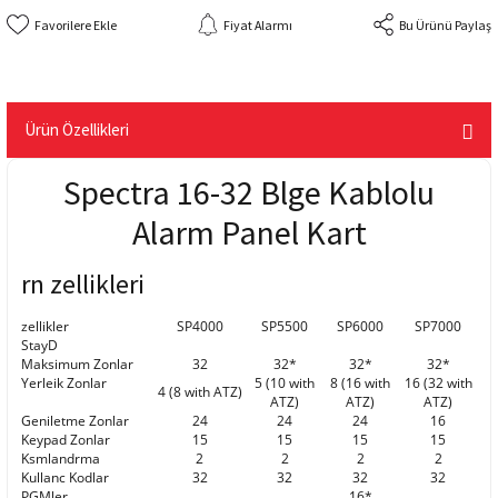
Fiyat Alarmı
Bu Ürünü Paylaş
Ürün Özellikleri
Spectra 16-32 Blge Kablolu
Alarm Panel Kart
rn zellikleri
zellikler
SP4000
SP5500
SP6000
SP7000
StayD
Maksimum Zonlar
32
32*
32*
32*
Yerleik Zonlar
5 (10 with
8 (16 with
16 (32 with
4 (8 with ATZ)
ATZ)
ATZ)
ATZ)
Geniletme Zonlar
24
24
24
16
Keypad Zonlar
15
15
15
15
Ksmlandrma
2
2
2
2
Kullanc Kodlar
32
32
32
32
PGMler
16*