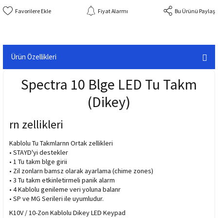
Fiyat Alarmı
Bu Ürünü Paylaş
Ürün Özellikleri
Spectra 10 Blge LED Tu Takm
(Dikey)
rn zellikleri
Kablolu Tu Takmlarnn Ortak zellikleri
• STAYD'yi destekler
• 1 Tu takm blge girii
• Zil zonlarn bamsz olarak ayarlama (chime zones)
• 3 Tu takm etkinletirmeli panik alarm
• 4 Kablolu genileme veri yoluna balanr
• SP ve MG Serileri ile uyumludur.
K10V / 10-Zon Kablolu Dikey LED Keypad