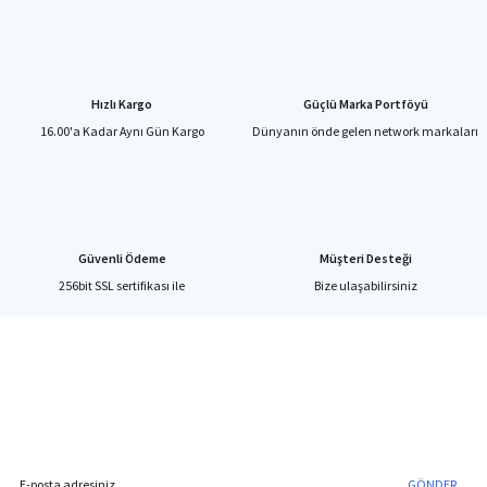
Ürün resmi kalitesiz, bozuk veya görüntülenemiyor.
Ürün açıklamasında eksik bilgiler bulunuyor.
Hızlı Kargo
Güçlü Marka Portföyü
Ürün bilgilerinde hatalar bulunuyor.
16.00'a Kadar Aynı Gün Kargo
Dünyanın önde gelen network markaları
Ürün fiyatı diğer sitelerden daha pahalı.
Bu ürüne benzer farklı alternatifler olmalı.
Güvenli Ödeme
Müşteri Desteği
256bit SSL sertifikası ile
Bize ulaşabilirsiniz
Gönder
%40'a Varan İndirim Fırsatı
Hemen Kayıt Olun
İndirim Fırsatını Kaçırmayın !
GÖNDER