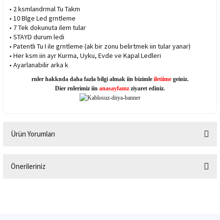
• 2 ksmlandrmal Tu Takm
• 10 Blge Led grntleme
• 7 Tek dokunuta ilem tular
• STAYD durum ledi
• Patentli Tu I ile grntleme (ak bir zonu belirtmek iin tular yanar)
• Her ksm iin ayr Kurma, Uyku, Evde ve Kapal Ledleri
• Ayarlanabilir arka k
rnler hakknda daha fazla bilgi almak iin bizimle
iletiime
geiniz.
Dier rnlerimiz iin
anasayfamz
ziyaret ediniz.
Ürün Yorumları
Önerileriniz
Bu ürüne ilk yorumu siz yapın!
Bu ürünün fiyat bilgisi, resim, ürün açıklamalarında ve diğer konularda
yetersiz gördüğünüz noktaları öneri formunu kullanarak tarafımıza
Yorum Yaz
iletebilirsiniz.
Görüş ve önerileriniz için teşekkür ederiz.