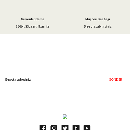
Güvenli Ödeme
Müşteri Desteği
256bit SSL sertifikası ile
Bize ulaşabilirsiniz
Gönder
%40'a Varan İndirim Fırsatı
Hemen Kayıt Olun
İndirim Fırsatını Kaçırmayın !
GÖNDER
Blog Yazılarımız