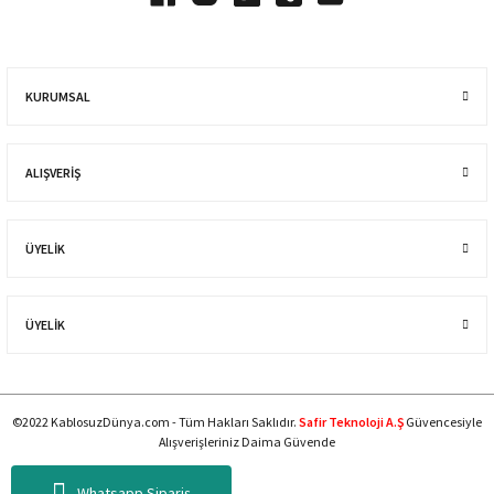
KURUMSAL
ALIŞVERIŞ
ÜYELİK
ÜYELİK
©2022 KablosuzDünya.com - Tüm Hakları Saklıdır.
Safir Teknoloji A.Ş
Güvencesiyle
Alışverişleriniz Daima Güvende
Whatsapp Sipariş