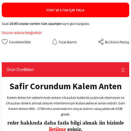
FIYAT VE STOK İÇIN TIKLA
Saat
16:00'a kadar verilen tüm siparişler
aynı gün kargoda.
Ürünün orijinal fotoğrafıdır.
Fiyat Alarmı
Bu Ürünü Paylaş
Ürün Özellikleri
Safir Corundum Kalem Anten
Kalem Anten tm setlerimizde anteni cihazdan kablo ile uzatmak istemeyen ve
cihazdan direk k almak isteyen mterilerimizin kullanabilecei anten eididir. Gsm
Kalem Anteni 800 – 2700 mhz aralndaki tm sinyal datmn salayabilecek 4 DBI
gtedir.
rnler hakknda daha fazla bilgi almak iin bizimle
iletiime
geiniz.