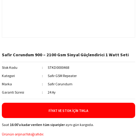
Safir Corundum 900 – 2100 Gsm Sinyal Güçlendirici 1 Watt Seti
Stok Kodu
STKD0000468
Kategori
Safir GSM Repeater
Marka
Safir Corundum
Garanti Süresi
24 Ay
FIYAT VE STOK İÇIN TIKLA
Saat
16:00'a kadar verilen tüm siparişler
aynı gün kargoda.
Ürünün orijinal fotoğrafıdır.