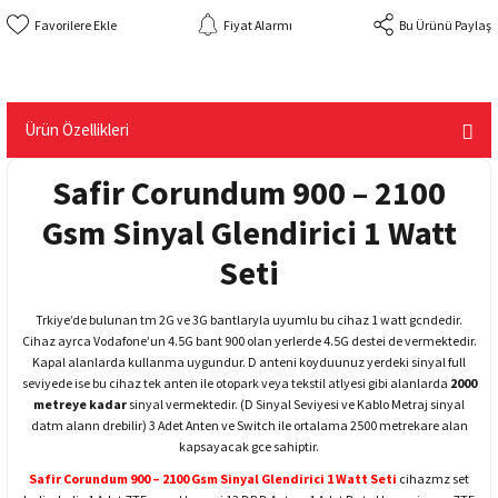
Fiyat Alarmı
Bu Ürünü Paylaş
Ürün Özellikleri
Safir Corundum 900 – 2100
Gsm Sinyal Glendirici 1 Watt
Seti
Trkiye’de bulunan tm 2G ve 3G bantlaryla uyumlu bu cihaz 1 watt gcndedir.
Cihaz ayrca Vodafone’un 4.5G bant 900 olan yerlerde 4.5G destei de vermektedir.
Kapal alanlarda kullanma uygundur. D anteni koyduunuz yerdeki sinyal full
seviyede ise bu cihaz tek anten ile otopark veya tekstil atlyesi gibi alanlarda
2000
metreye kadar
sinyal vermektedir. (D Sinyal Seviyesi ve Kablo Metraj sinyal
datm alann drebilir) 3 Adet Anten ve Switch ile ortalama 2500 metrekare alan
kapsayacak gce sahiptir.
Safir Corundum 900 – 2100 Gsm Sinyal Glendirici 1 Watt Seti
cihazmz set