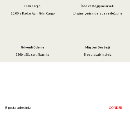
Ürün açıklamasında eksik bilgiler bulunuyor.
Hızlı Kargo
İade ve Değişim Fırsatı
Ürün bilgilerinde hatalar bulunuyor.
16.00'a Kadar Aynı Gün Kargo
14 gün içerisinde iade ve değişim
Ürün fiyatı diğer sitelerden daha pahalı.
Bu ürüne benzer farklı alternatifler olmalı.
Güvenli Ödeme
Müşteri Desteği
256bit SSL sertifikası ile
Bize ulaşabilirsiniz
Gönder
%40'a Varan İndirim Fırsatı
Hemen Kayıt Olun
İndirim Fırsatını Kaçırmayın !
GÖNDER
Blog Yazılarımız