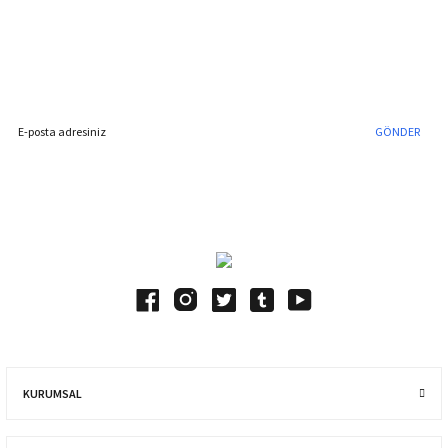
%40'a Varan İndirim Fırsatı
Hemen Kayıt Olun
İndirim Fırsatını Kaçırmayın !
GÖNDER
Blog Yazılarımız
KURUMSAL