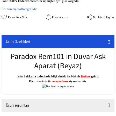
Saat
16:00'a kadar verilen tüm siparişler
aynı gün kargoda.
Ürünün orijinal fotoğrafıdır.
Fiyat Alarmı
Bu Ürünü Paylaş
Ürün Özellikleri
Paradox Rem101 in Duvar Ask
Aparat (Beyaz)
rnler hakknda daha fazla bilgi almak iin bizimle
iletiime
geiniz.
Dier rnlerimiz iin
anasayfamz
ziyaret ediniz.
Ürün Yorumları