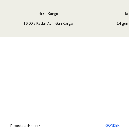
Bu ürüne benzer farklı alternatifler olmalı.
Hızlı Kargo
İa
16.00'a Kadar Aynı Gün Kargo
14 gün 
%40'a Varan İndirim Fırsatı
Hemen Kayıt Olun
İndirim Fırsatını Kaçırmayın !
GÖNDER