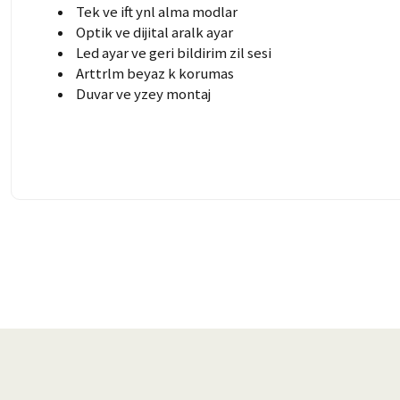
Tek ve ift ynl alma modlar
Optik ve dijital aralk ayar
Led ayar ve geri bildirim zil sesi
Arttrlm beyaz k korumas
Duvar ve yzey montaj
Bu ürünün fiyat bilgisi, resim, ürün açıklamalarında ve diğer konularda 
Görüş ve önerileriniz için teşekkür ederiz.
Ürün resmi kalitesiz, bozuk veya görüntülenemiyor.
Ürün açıklamasında eksik bilgiler bulunuyor.
Ürün bilgilerinde hatalar bulunuyor.
Ürün fiyatı diğer sitelerden daha pahalı.