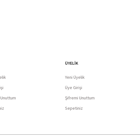
ÜYELİK
elik
Yeni Üyelik
şi
Üye Girişi
i Unuttum
Şifremi Unuttum
niz
Sepetiniz