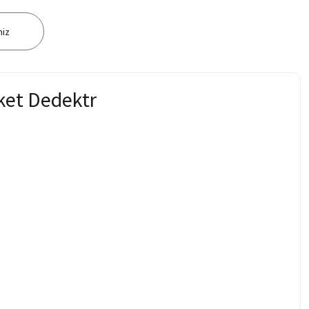
niz
ket Dedektr