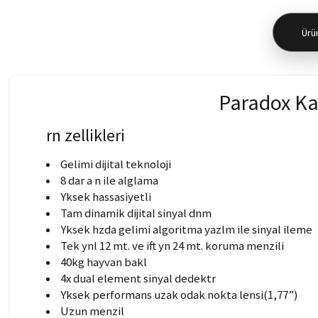
Ürün
Paradox Ka
rn zellikleri
Gelimi dijital teknoloji
8 dar a n ile alglama
Yksek hassasiyetli
Tam dinamik dijital sinyal dnm
Yksek hzda gelimi algoritma yazlm ile sinyal ileme
Tek ynl 12 mt. ve ift yn 24 mt. koruma menzili
40kg hayvan bakl
4x dual element sinyal dedektr
Yksek performans uzak odak nokta lensi(1,77”)
Uzun menzil