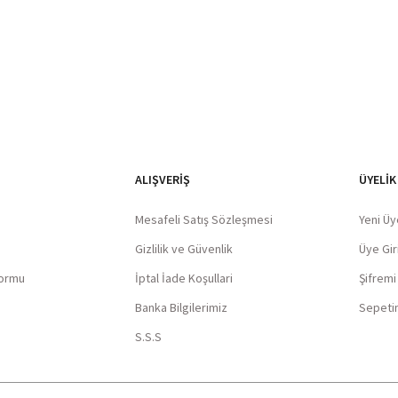
ALIŞVERIŞ
ÜYELİK
Mesafeli Satış Sözleşmesi
Yeni Üy
Gizlilik ve Güvenlik
Üye Giri
Formu
İptal İade Koşullari
Şifrem
Banka Bilgilerimiz
Sepeti
S.S.S