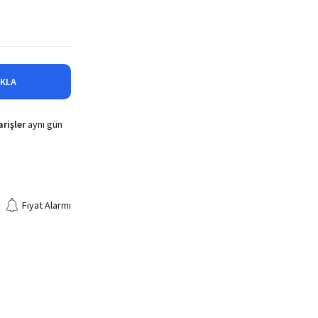
IKLA
rişler
aynı gün
Fiyat Alarmı