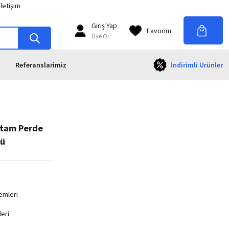
İletişim
Giriş Yap
Favorim
Üye Ol
Referanslarimiz
İndirimli Ürünler
rtam Perde
rü
emleri
eri