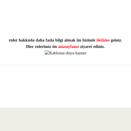
rnler hakknda daha fazla bilgi almak iin bizimle
iletiime
geiniz.
Dier rnlerimiz iin
anasayfamz
ziyaret ediniz.
yetersiz gördüğünüz noktaları öneri formunu kullanarak tarafımıza iletebilirsiniz.
Bu ürüne ilk yorumu siz yapın!
Yorum Yaz