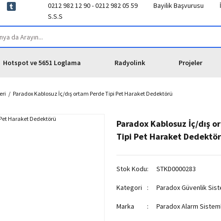
0212 982 12 90 - 0212 982 05 59
Bayilik Başvurusu
S.S.S
Hotspot ve 5651 Loglama
Radyolink
Projeler
eri
Paradox Kablosuz İç/dış ortam Perde Tipi Pet Haraket Dedektörü
Paradox Kablosuz İç/dış o
Tipi Pet Haraket Dedektö
Stok Kodu
STKD0000283
Kategori
Paradox Güvenlik Sist
Marka
Paradox Alarm Sisteml