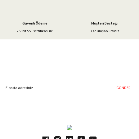
Güvenli Ödeme
Müşteri Desteği
256bit SSL sertifikası ile
Bize ulaşabilirsiniz
Gönder
%40'a Varan İndirim Fırsatı
Hemen Kayıt Olun
İndirim Fırsatını Kaçırmayın !
GÖNDER
Blog Yazılarımız