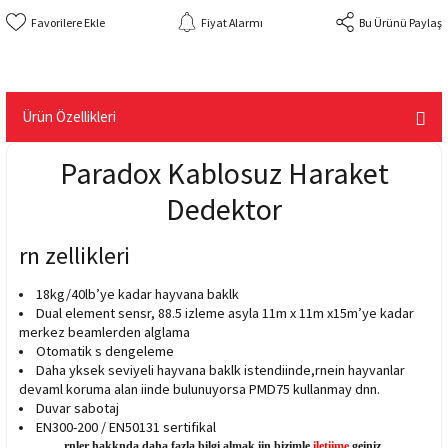
Fiyat Alarmı
Bu Ürünü Paylaş
Ürün Özellikleri
Paradox Kablosuz Haraket
Dedektor
rn zellikleri
18kg/40lb’ye kadar hayvana baklk
Dual element sensr, 88.5 izleme asyla 11m x 11m x15m’ye kadar
merkez beamlerden alglama
Otomatik s dengeleme
Daha yksek seviyeli hayvana baklk istendiinde,rnein hayvanlar
devaml koruma alan iinde bulunuyorsa PMD75 kullanmay dnn.
Duvar sabotaj
EN300-200 / EN50131 sertifikal
rnler hakknda daha fazla bilgi almak iin bizimle
iletiime
geiniz.