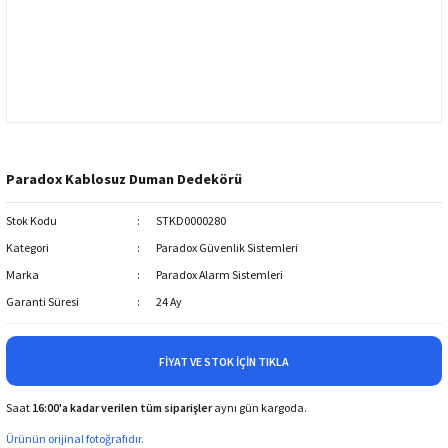
Paradox Kablosuz Duman Dedekörü
Stok Kodu
STKD0000280
Kategori
Paradox Güvenlik Sistemleri
Marka
Paradox Alarm Sistemleri
Garanti Süresi
24 Ay
FIYAT VE STOK İÇIN TIKLA
Saat
16:00'a kadar verilen tüm siparişler
aynı gün kargoda.
Ürünün orijinal fotoğrafıdır.