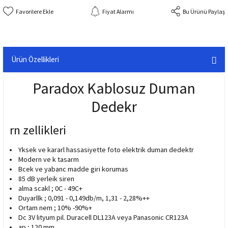
Fiyat Alarmı
Bu Ürünü Paylaş
Ürün Özellikleri
Paradox Kablosuz Duman
Dedekr
rn zellikleri
Yksek ve kararl hassasiyette foto elektrik duman dedektr
Modern ve k tasarm
Bcek ve yabanc madde giri korumas
85 dB yerleik siren
alma scakl ; 0C - 49C+
Duyarllk ; 0,091 - 0,149db/m, 1,31 - 2,28%++
Ortam nem ; 10% -90%+
Dc 3V lityum pil. Duracell DL123A veya Panasonic CR123A
ap ; 120 mm