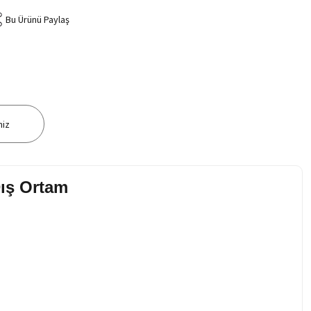
Bu Ürünü Paylaş
niz
Dış Ortam