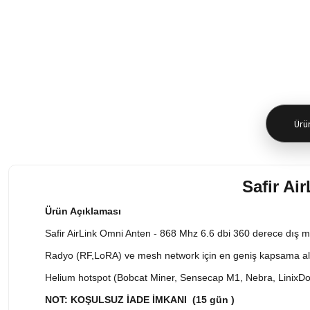
Ürün
Safir Ai
Ürün Açıklaması
Safir AirLink Omni Anten - 868 Mhz 6.6 dbi 360 derece dış 
Radyo (RF,LoRA) ve mesh network için en geniş kapsama alan
Helium hotspot (Bobcat Miner, Sensecap M1, Nebra, LinixDot, 
NOT: KOŞULSUZ İADE İMKANI (15 gün )