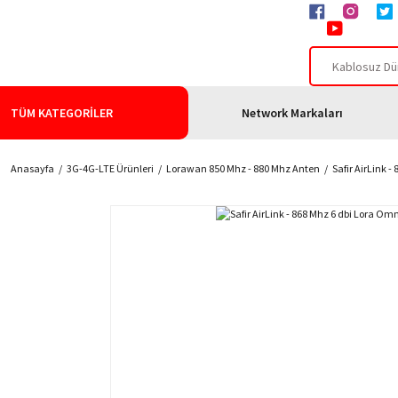
TÜM KATEGORİLER
Network Markaları
Anasayfa
3G-4G-LTE Ürünleri
Lorawan 850 Mhz - 880 Mhz Anten
Safir AirLink 