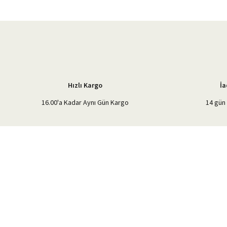
Ürün resmi kalitesiz, bozuk veya görüntülenemiyor.
Ürün açıklamasında eksik bilgiler bulunuyor.
Ürün bilgilerinde hatalar bulunuyor.
Ürün fiyatı diğer sitelerden daha pahalı.
Bu ürüne benzer farklı alternatifler olmalı.
Hızlı Kargo
İa
16.00'a Kadar Aynı Gün Kargo
14 gün 
%40'a Varan İndirim Fırsatı
Hemen Kayıt Olun