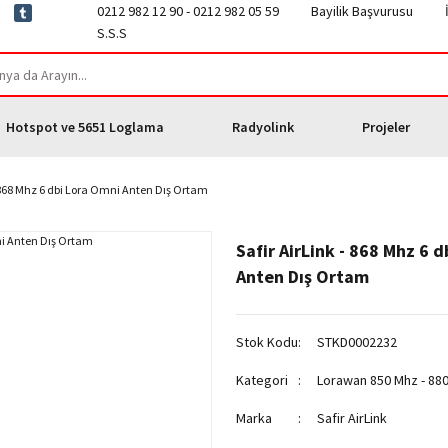
0212 982 12 90 - 0212 982 05 59
Bayilik Başvurusu
S.S.S
Hotspot ve 5651 Loglama
Radyolink
Projeler
- 868 Mhz 6 dbi Lora Omni Anten Dış Ortam
Safir AirLink - 868 Mhz 6 
Anten Dış Ortam
Stok Kodu
STKD0002232
Kategori
Lorawan 850 Mhz - 88
Marka
Safir AirLink