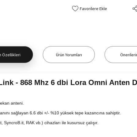
 Özellikleri
Ürün Yorumları
Önerileri
rLink - 868 Mhz 6 dbi Lora Omni Anten 
mekan anteni.
ını sağlayan 6.6 dbi +/- %10 yüksek tepe kazancına sahiptir.
SyncroB.it, RAK vb.) cihazları ile kusursuz çalışır.