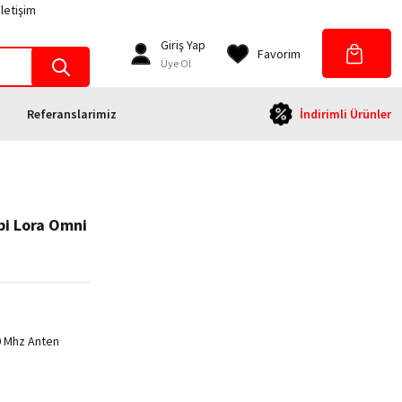
İletişim
Giriş Yap
Favorim
Üye Ol
Referanslarimiz
İndirimli Ürünler
dbi Lora Omni
0 Mhz Anten