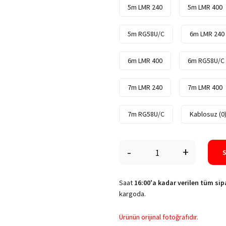
5m LMR 240
5m LMR 400
5m RG58U/C
6m LMR 240
6m LMR 400
6m RG58U/C
7m LMR 240
7m LMR 400
7m RG58U/C
Kablosuz (0
-
+
Saat
16:00'a kadar verilen tüm sipa
kargoda.
Ürünün orijinal fotoğrafıdır.