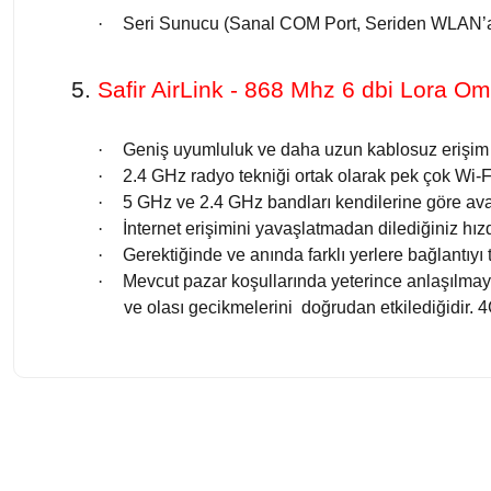
·
Seri Sunucu (Sanal COM Port, Seriden WLAN
5.
Safir AirLink - 868 Mhz 6 dbi Lora O
·
Geniş uyumluluk ve daha uzun kablosuz erişim
·
2.4 GHz radyo tekniği ortak olarak pek çok Wi-Fi
·
5 GHz ve 2.4 GHz bandları kendilerine göre avant
·
İnternet erişimini yavaşlatmadan dilediğiniz hızd
·
Gerektiğinde ve anında farklı yerlere bağlantıy
·
Mevcut pazar koşullarında yeterince anlaşılmaya
ve olası gecikmelerini doğrudan etkilediğidir. 4
Bu ürünün fiyat bilgisi, resim, ürün açıklamalarında ve diğer konularda 
Görüş ve önerileriniz için teşekkür ederiz.