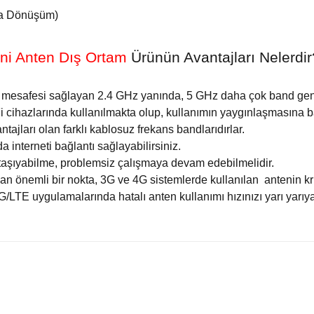
’a Dönüşüm)
mni Anten Dış Ortam
Ürünün Avantajları Nelerdir
 mesafesi sağlayan 2.4 GHz yanında, 5 GHz daha çok band geni
 cihazlarında kullanılmakta olup, kullanımın yaygınlaşmasına bağ
ajları olan farklı kablosuz frekans bandlarıdırlar.
a interneti bağlantı sağlayabilirsiniz.
ı taşıyabilme, problemsiz çalışmaya devam edebilmelidir.
n önemli bir nokta, 3G ve 4G sistemlerde kullanılan antenin krit
G/LTE uygulamalarında hatalı anten kullanımı hızınızı yarı yarıy
yetersiz gördüğünüz noktaları öneri formunu kullanarak tarafımıza iletebilirsiniz.
Bu ürüne ilk yorumu siz yapın!