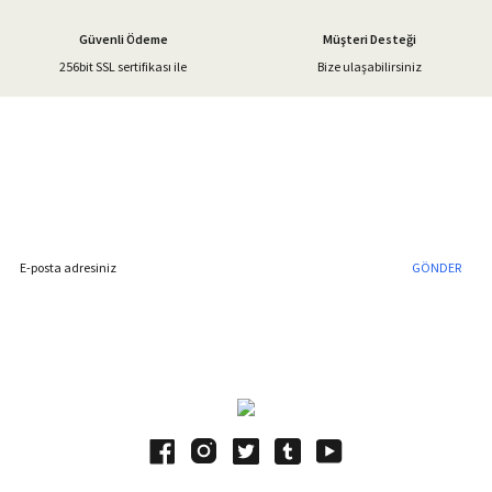
Güvenli Ödeme
Müşteri Desteği
256bit SSL sertifikası ile
Bize ulaşabilirsiniz
Gönder
%40'a Varan İndirim Fırsatı
Hemen Kayıt Olun
İndirim Fırsatını Kaçırmayın !
GÖNDER
Blog Yazılarımız