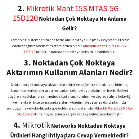
2.
Mikrotik Mant 15S MTAS-5G-
15D120
Noktadan Çok Noktaya Ne Anlama
Gelir?
Bir merkezi sistemden birden fazla alıcı noktaya ulaşmak istiyorsanız tercih
edebileceğiniz alternatif sistemlerden biridir.
Mikrotik Mant 15S MTAS-5G-
15D120
ürünü ile noktadan noktaya iletişim kurabilirsiniz.
3. Noktadan Çok Noktaya
Aktarımın Kullanım Alanları Nedir?
Noktadan çok noktaya aktarımlar sektör ve bağımsız olarak uzak birimler,
kurumlar, yerleşkeler arası noktadan çok noktaya çözümleri içerir. Maliyet
düşüren, kablolama zahmetinde kurtaran, kurulum ve devreye alma kolaylığı
ve hızıyla birlikte sonrasında sistem yönetimiyle ve arıza durumlarında
sunduğu hız ve kolaylıklarla göz dolduran bir sistemdir.
Mikrotik Mant 15S MTAS-
5G-15D120
tüm ihtiyaçlarınızı karşılayacak şekilde tasarlanmıştır.
4.
Mikrotik
Networks Noktadan Noktaya
Ürünleri Hangi İhtiyaçlara Cevap Vermektedir?