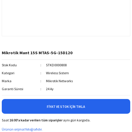
Mikrotik Mant 15S MTAS-5G-15D120
Stok Kodu
STKD0000808
Kategori
Wireless Sistem
Marka
Mikrotik Networks
Garanti Süresi
24 Ay
FIYAT VE STOK İÇIN TIKLA
Saat
16:00'a kadar verilen tüm siparişler
aynı gün kargoda.
Ürünün orijinal fotoğrafıdır.