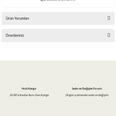
Ürün Yorumları
Önerileriniz
Bu ürüne ilk yorumu siz yapın!
Bu ürünün fiyat bilgisi, resim, ürün açıklamalarında ve diğer konularda
yetersiz gördüğünüz noktaları öneri formunu kullanarak tarafımıza
Yorum Yaz
iletebilirsiniz.
Görüş ve önerileriniz için teşekkür ederiz.
Ürün resmi kalitesiz, bozuk veya görüntülenemiyor.
Ürün açıklamasında eksik bilgiler bulunuyor.
Hızlı Kargo
İade ve Değişim Fırsatı
Ürün bilgilerinde hatalar bulunuyor.
16.00'a Kadar Aynı Gün Kargo
14 gün içerisinde iade ve değişim
Ürün fiyatı diğer sitelerden daha pahalı.
Bu ürüne benzer farklı alternatifler olmalı.