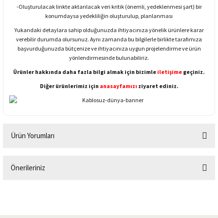
-Oluşturulacak linkte aktarılacak veri kritik (önemli, yedeklenmesi şart) bir
konumdaysa yedekliliğin oluşturulup, planlanması
Yukarıdaki detaylara sahip olduğunuzda ihtiyacınıza yönelik ürünlere karar
verebilir durumda olursunuz. Aynı zamanda bu bilgilerle birlikte tarafımıza
başvurduğunuzda bütçenize ve ihtiyacınıza uygun projelendirme ve ürün
yönlendirmesinde bulunabiliriz.
Ürünler hakkında daha fazla bilgi almak için bizimle
iletişime
geçiniz.
Diğer ürünlerimiz için
anasayfamızı
ziyaret ediniz.
Ürün Yorumları
Önerileriniz
Bu ürüne ilk yorumu siz yapın!
Bu ürünün fiyat bilgisi, resim, ürün açıklamalarında ve diğer konularda
yetersiz gördüğünüz noktaları öneri formunu kullanarak tarafımıza
Yorum Yaz
iletebilirsiniz.