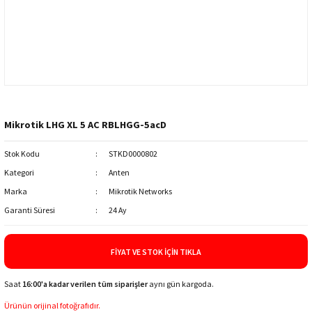
Mikrotik LHG XL 5 AC RBLHGG-5acD
Stok Kodu
STKD0000802
Kategori
Anten
Marka
Mikrotik Networks
Garanti Süresi
24 Ay
FIYAT VE STOK İÇIN TIKLA
Saat
16:00'a kadar verilen tüm siparişler
aynı gün kargoda.
Ürünün orijinal fotoğrafıdır.