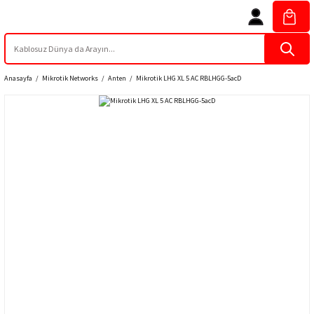
Anasayfa
Mikrotik Networks
Anten
Mikrotik LHG XL 5 AC RBLHGG-5acD