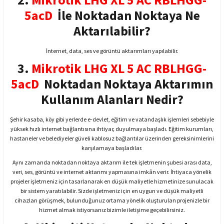
5acD
İle Noktadan Noktaya Ne
Aktarılabilir?
İnternet, data, ses ve görüntü aktarımları yapılabilir.
3.
Mikrotik LHG XL 5 AC RBLHGG-
5acD
Noktadan Noktaya Aktarımın
Kullanım Alanları Nedir?
Şehir kasaba, köy gibi yerlerde e-devlet, eğitim ve vatandaşlık işlemleri sebebiyle
yüksek hızlı internet bağlantısına ihtiyaç duyulmaya başladı. Eğitim kurumları,
hastaneler ve belediyeler güveli kablosuz bağlantılar üzerinden gereksinimlerini
karşılamaya başladılar.
Aynı zamanda noktadan noktaya aktarım ile tek işletmenin şubesi arası data,
veri, ses, görüntü ve internet aktarımı yapmasına imkân verir. İhtiyaca yönelik
projeler işletmeniz için tasarlanarak en düşük maliyetle hizmetinize sunulacak
bir sistem yaratılabilir. Sizde işletmeniz için en uygun ve düşük maliyetli
cihazları görüşmek, bulunduğunuz ortama yönelik oluşturulan projenizle bir
hizmet almak istiyorsanız bizimle iletişime geçebilirsiniz.