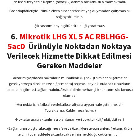
en üst düzeydedir. Kopma, yavaşlık, donma söz konusu olmamaktadır.
Poe adaptörleriyle ürünün eksta bir adaptöre ihtiyaç duymadan çalışmasını
sağlayabilirsiniz.
Şık tasarımlarıyla görüntü kirliliği yaratmaz.
6.
Mikrotik LHG XL 5 AC RBLHGG-
5acD
Ürünüyle Noktadan Noktaya
Verilecek Hizmette Dikkat Edilmesi
Gereken Maddeler
-Aktarımı yapılacak noktaların muhakkak kuş bakışı birbirlerini görmeleri
gerekiyor veya direklerle ve diğer montaj seçenekleriyle kurulacak cihazların
birbirlerini görmesi sağlanmalıdır. Aksi takdirde herhangi bir aktarım söz konusu
olamaz.
-Her nokta için fiziksel ve elektriksel altyapı uygun hale getirilmelidir.
(Topraklama, Kablo mesafesi vs.)
-Noktalar arası aktarılması planlanan veri boyutu (kbit/mbit/gbit vs. )
-Bağlantının oluşturulacağı mesafeye ve özelliklere uygun anten, frekans, ürün
tercihi (bu maddede aktarılacak verinin ne olduğu çok önemlidir.)