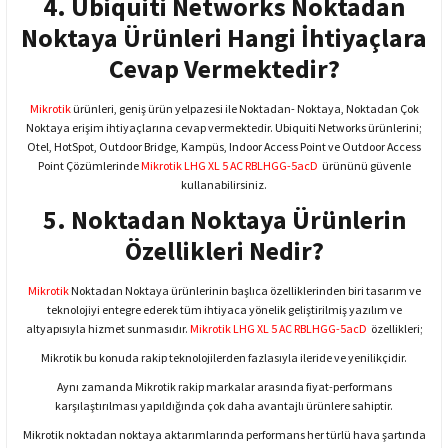
4. Ubiquiti Networks Noktadan
Noktaya Ürünleri Hangi İhtiyaçlara
Cevap Vermektedir?
Mikrotik
ürünleri, geniş ürün yelpazesi ile Noktadan- Noktaya, Noktadan Çok
Noktaya erişim ihtiyaçlarına cevap vermektedir. Ubiquiti Networks ürünlerini;
Otel, HotSpot, Outdoor Bridge, Kampüs, Indoor Access Point ve Outdoor Access
Point Çözümlerinde
Mikrotik LHG XL 5 AC RBLHGG-5acD
ürününü güvenle
kullanabilirsiniz.
5. Noktadan Noktaya Ürünlerin
Özellikleri Nedir?
Mikrotik
Noktadan Noktaya ürünlerinin başlıca özelliklerinden biri tasarım ve
teknolojiyi entegre ederek tüm ihtiyaca yönelik geliştirilmiş yazılım ve
altyapısıyla hizmet sunmasıdır.
Mikrotik LHG XL 5 AC RBLHGG-5acD
özellikleri;
Mikrotik bu konuda rakip teknolojilerden fazlasıyla ileride ve yenilikçidir.
Aynı zamanda Mikrotik rakip markalar arasında fiyat-performans
karşılaştırılması yapıldığında çok daha avantajlı ürünlere sahiptir.
Mikrotik noktadan noktaya aktarımlarında performans her türlü hava şartında