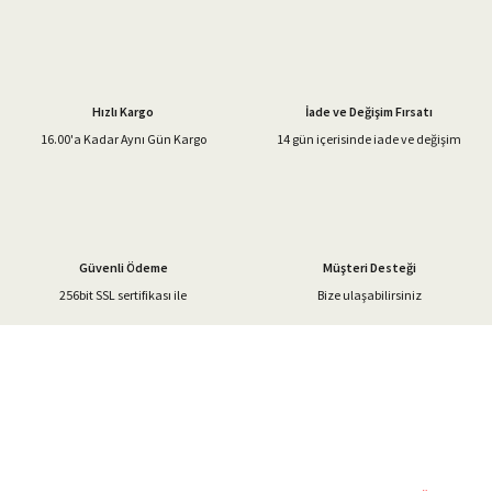
Görüş ve önerileriniz için teşekkür ederiz.
Ürün resmi kalitesiz, bozuk veya görüntülenemiyor.
Ürün açıklamasında eksik bilgiler bulunuyor.
Hızlı Kargo
İade ve Değişim Fırsatı
Ürün bilgilerinde hatalar bulunuyor.
16.00'a Kadar Aynı Gün Kargo
14 gün içerisinde iade ve değişim
Ürün fiyatı diğer sitelerden daha pahalı.
Bu ürüne benzer farklı alternatifler olmalı.
Güvenli Ödeme
Müşteri Desteği
256bit SSL sertifikası ile
Bize ulaşabilirsiniz
Gönder
%40'a Varan İndirim Fırsatı
Hemen Kayıt Olun
İndirim Fırsatını Kaçırmayın !