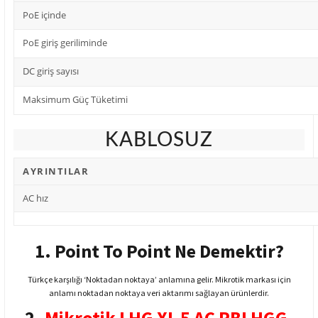
PoE içinde
PoE giriş geriliminde
DC giriş sayısı
Maksimum Güç Tüketimi
KABLOSUZ
AYRINTILAR
AC hız
1. Point To Point Ne Demektir?
Türkçe karşılığı ‘Noktadan noktaya’ anlamına gelir. Mikrotik markası için
anlamı noktadan noktaya veri aktarımı sağlayan ürünlerdir.
2.
Mikrotik LHG XL 5 AC RBLHGG-