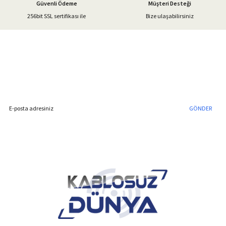
Güvenli Ödeme
Müşteri Desteği
256bit SSL sertifikası ile
Bize ulaşabilirsiniz
Gönder
%40'a Varan İndirim Fırsatı
Hemen Kayıt Olun
İndirim Fırsatını Kaçırmayın !
GÖNDER
Blog Yazılarımız