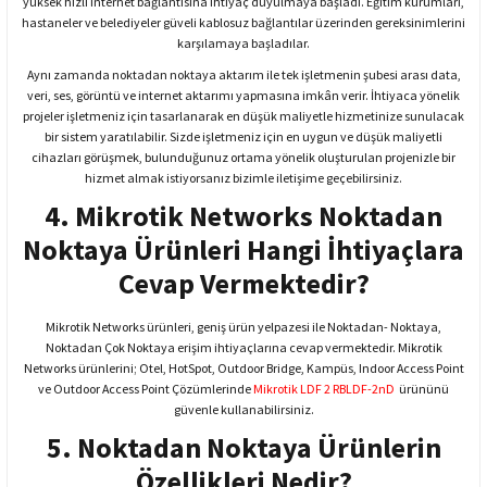
yüksek hızlı internet bağlantısına ihtiyaç duyulmaya başladı. Eğitim kurumları,
hastaneler ve belediyeler güveli kablosuz bağlantılar üzerinden gereksinimlerini
karşılamaya başladılar.
Aynı zamanda noktadan noktaya aktarım ile tek işletmenin şubesi arası data,
veri, ses, görüntü ve internet aktarımı yapmasına imkân verir. İhtiyaca yönelik
projeler işletmeniz için tasarlanarak en düşük maliyetle hizmetinize sunulacak
bir sistem yaratılabilir. Sizde işletmeniz için en uygun ve düşük maliyetli
cihazları görüşmek, bulunduğunuz ortama yönelik oluşturulan projenizle bir
hizmet almak istiyorsanız bizimle iletişime geçebilirsiniz.
4. Mikrotik Networks Noktadan
Noktaya Ürünleri Hangi İhtiyaçlara
Cevap Vermektedir?
Mikrotik Networks ürünleri, geniş ürün yelpazesi ile Noktadan- Noktaya,
Noktadan Çok Noktaya erişim ihtiyaçlarına cevap vermektedir. Mikrotik
Networks ürünlerini; Otel, HotSpot, Outdoor Bridge, Kampüs, Indoor Access Point
ve Outdoor Access Point Çözümlerinde
Mikrotik LDF 2 RBLDF-2nD
ürününü
güvenle kullanabilirsiniz.
5. Noktadan Noktaya Ürünlerin
Özellikleri Nedir?