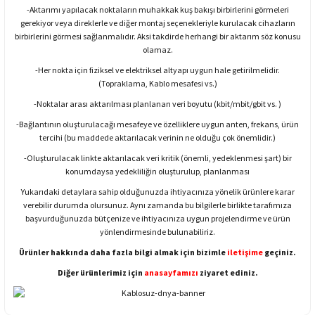
-Aktarımı yapılacak noktaların muhakkak kuş bakışı birbirlerini görmeleri
gerekiyor veya direklerle ve diğer montaj seçenekleriyle kurulacak cihazların
birbirlerini görmesi sağlanmalıdır. Aksi takdirde herhangi bir aktarım söz konusu
olamaz.
-Her nokta için fiziksel ve elektriksel altyapı uygun hale getirilmelidir.
(Topraklama, Kablo mesafesi vs.)
-Noktalar arası aktarılması planlanan veri boyutu (kbit/mbit/gbit vs. )
-Bağlantının oluşturulacağı mesafeye ve özelliklere uygun anten, frekans, ürün
tercihi (bu maddede aktarılacak verinin ne olduğu çok önemlidir.)
-Oluşturulacak linkte aktarılacak veri kritik (önemli, yedeklenmesi şart) bir
konumdaysa yedekliliğin oluşturulup, planlanması
Yukarıdaki detaylara sahip olduğunuzda ihtiyacınıza yönelik ürünlere karar
verebilir durumda olursunuz. Aynı zamanda bu bilgilerle birlikte tarafımıza
başvurduğunuzda bütçenize ve ihtiyacınıza uygun projelendirme ve ürün
yönlendirmesinde bulunabiliriz.
Ürünler hakkında daha fazla bilgi almak için bizimle
iletişime
geçiniz.
Diğer ürünlerimiz için
anasayfamızı
ziyaret ediniz.