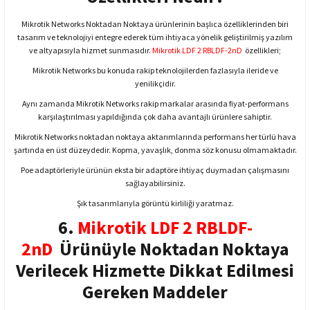
Mikrotik Networks Noktadan Noktaya ürünlerinin başlıca özelliklerinden biri
tasarım ve teknolojiyi entegre ederek tüm ihtiyaca yönelik geliştirilmiş yazılım
ve altyapısıyla hizmet sunmasıdır.
Mikrotik LDF 2 RBLDF-2nD
özellikleri;
Mikrotik Networks bu konuda rakip teknolojilerden fazlasıyla ileride ve
yenilikçidir.
Aynı zamanda Mikrotik Networks rakip markalar arasında fiyat-performans
karşılaştırılması yapıldığında çok daha avantajlı ürünlere sahiptir.
Mikrotik Networks noktadan noktaya aktarımlarında performans her türlü hava
şartında en üst düzeydedir. Kopma, yavaşlık, donma söz konusu olmamaktadır.
Poe adaptörleriyle ürünün eksta bir adaptöre ihtiyaç duymadan çalışmasını
sağlayabilirsiniz.
Şık tasarımlarıyla görüntü kirliliği yaratmaz.
6.
Mikrotik LDF 2 RBLDF-
2nD
Ürünüyle Noktadan Noktaya
Verilecek Hizmette Dikkat Edilmesi
Gereken Maddeler