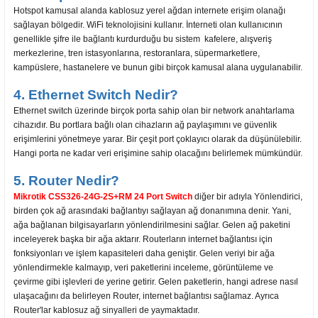
Hotspot kamusal alanda kablosuz yerel ağdan internete erişim olanağı
sağlayan bölgedir. WiFi teknolojisini kullanır. İnterneti olan kullanıcının
genellikle şifre ile bağlantı kurdurduğu bu sistem kafelere, alışveriş
merkezlerine, tren istasyonlarına, restoranlara, süpermarketlere,
kampüslere, hastanelere ve bunun gibi birçok kamusal alana uygulanabilir.
4. Ethernet Switch Nedir?
Ethernet switch üzerinde birçok porta sahip olan bir network anahtarlama
cihazıdır. Bu portlara bağlı olan cihazların ağ paylaşımını ve güvenlik
erişimlerini yönetmeye yarar. Bir çeşit port çoklayıcı olarak da düşünülebilir.
Hangi porta ne kadar veri erişimine sahip olacağını belirlemek mümkündür.
5. Router Nedir?
Mikrotik CSS326-24G-2S+RM 24 Port Switch
diğer bir adıyla Yönlendirici,
birden çok ağ arasındaki bağlantıyı sağlayan ağ donanımına denir. Yani,
ağa bağlanan bilgisayarların yönlendirilmesini sağlar. Gelen ağ paketini
inceleyerek başka bir ağa aktarır. Routerların internet bağlantısı için
fonksiyonları ve işlem kapasiteleri daha geniştir. Gelen veriyi bir ağa
yönlendirmekle kalmayıp, veri paketlerini inceleme, görüntüleme ve
çevirme gibi işlevleri de yerine getirir. Gelen paketlerin, hangi adrese nasıl
ulaşacağını da belirleyen Router, internet bağlantısı sağlamaz. Ayrıca
Router'lar kablosuz ağ sinyalleri de yaymaktadır.