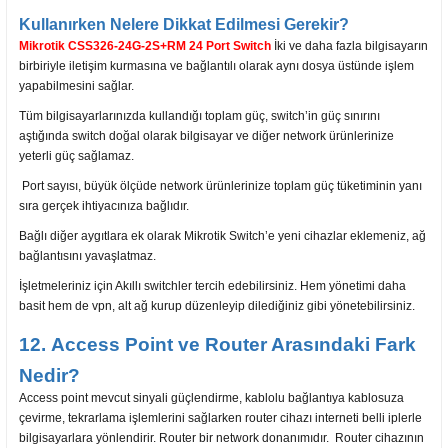
Kullanırken Nelere Dikkat Edilmesi Gerekir?
Mikrotik CSS326-24G-2S+RM 24 Port Switch
İki ve daha fazla bilgisayarın
birbiriyle iletişim kurmasına ve bağlantılı olarak aynı dosya üstünde işlem
yapabilmesini sağlar.
Tüm bilgisayarlarınızda kullandığı toplam güç, switch’in güç sınırını
aştığında switch doğal olarak bilgisayar ve diğer network ürünlerinize
yeterli güç sağlamaz.
Port sayısı, büyük ölçüde network ürünlerinize toplam güç tüketiminin yanı
sıra gerçek ihtiyacınıza bağlıdır.
Bağlı diğer aygıtlara ek olarak Mikrotik Switch’e yeni cihazlar eklemeniz, ağ
bağlantısını yavaşlatmaz.
İşletmeleriniz için Akıllı switchler tercih edebilirsiniz. Hem yönetimi daha
basit hem de vpn, alt ağ kurup düzenleyip dilediğiniz gibi yönetebilirsiniz.
12. Access Point ve Router Arasındaki Fark
Nedir?
Access point mevcut sinyali güçlendirme, kablolu bağlantıya kablosuza
çevirme, tekrarlama işlemlerini sağlarken router cihazı interneti belli iplerle
bilgisayarlara yönlendirir. Router bir network donanımıdır. Router cihazının