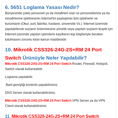
6. 5651 Loglama Yasası Nedir?
Bünyesinde çoklu personeli ya da misafirleri olan ve personellerine ya da
misafirlerine işletmesinin İnternet'ini paylaştıran tüm işletmeler ve
kurumların (Okul, yurt, fabrika, hastane, üniversite Vs.) İnternet üzerinde
yapılabilecek suçların önlenmesine yönelik veya yapılan suçların tespiti için
İnternet üzerinde yapılan işlemlerin kayıtlarını kişi bilgileriyle beraber
tutulmasını zorunlu kılan kanun maddesidir.
10.
Mikrotik CSS326-24G-2S+RM 24 Port
Switch
Ürünüyle Neler Yapılabilir?
Mikrotik CSS326-24G-2S+RM 24 Port Switch
Router, Firewall, Hotspot,
Switch olarak kullanılabilir.
Loglama yapılabilir.
Bant genişliği kontrolü yapabilirsiniz.
DNS Server olarak kullanabilirsiniz.
Mikrotik CSS326-24G-2S+RM 24 Port Switch
VPN Server ya da VPN
Client olarak kullanabilirsiniz.
11.
Mikrotik CSS326-24G-2S+RM 24 Port Switch