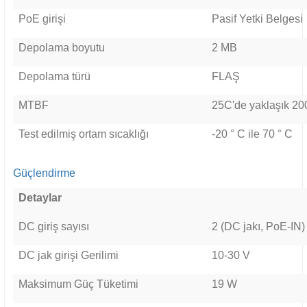
PoE girişi
Pasif Yetki Belgesi
Depolama boyutu
2 MB
Depolama türü
FLAŞ
MTBF
25C'de yaklaşık 20
Test edilmiş ortam sıcaklığı
-20 ° C ile 70 ° C
Güçlendirme
Detaylar
DC giriş sayısı
2 (DC jakı, PoE-IN)
DC jak girişi Gerilimi
10-30 V
Maksimum Güç Tüketimi
19 W