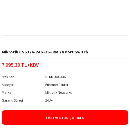
Mikrotik CSS326-24G-2S+RM 24 Port Switch
7.995,30 TL+KDV
Stok Kodu
STKD0000346
Kategori
Ethernet Router
Marka
Mikrotik Networks
Garanti Süresi
24 Ay
FIYAT VE STOK İÇIN TIKLA