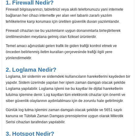
1. Firewall Nedir?
Firewall bilgisayarınızı, tabletinizi veya akıllı telefonunuzu yani internete
bağlanan her cihazı internette yer alan veri tabanlı zararlı yazılım
tehlikelerine karşı koruması için üretilen güvenlik duvarı yazılımlarıdır.
Firewall cihazları ise bu yazılımların uygun donanımlarla birleştirilerek
üretilmesinden meydana gelmiş olan fiziksel ürünlerdir.
Temel amacı ağınızdaki gelen trafik ile giden trafiği kontrol etmek ve
önceden belirlenmiş iletim kuralları çerçevesinde trafiği ilgili yere
yönlendirmektir.
2. Loglama Nedir?
Loglama, bir sistemin ve sistemdeki kullanıcıların hareketlerini kaydeden bir
yapıdır. Sistem üzerinde yapılan her işlem zaman damgalı olacak şekilde
Loglama yapılabilir. Loglama işlemi ise bu kayıtlar ile dijital hareketlerin
tutulma işlemine denir. Log kayıtları tüm elektronik cihazlar için önemli ve
siber güvenlik olaylarının aydınlatılması için de zorunlu hale getirilmiştir.
Günlük log tutma işlemini zaman damgalı olacak şekilde ve 5651 sayılı
kanuna ve Tübitak Zaman Damgası prensiplerine uygun olarak Mikrotik
Serisi cihazları tarafından yapılabilir.
3. Hotspot Nedir?