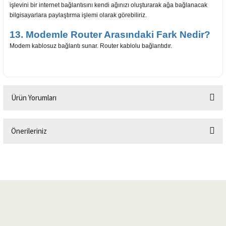
işlevini bir internet bağlantısını kendi ağınızı oluşturarak ağa bağlanacak
bilgisayarlara paylaştırma işlemi olarak görebiliriz.
13. Modemle Router Arasındaki Fark Nedir?
Modem kablosuz bağlantı sunar. Router kablolu bağlantıdır.
Ürün Yorumları
Önerileriniz
Bu ürüne ilk yorumu siz yapın!
Bu ürünün fiyat bilgisi, resim, ürün açıklamalarında ve diğer konularda
yetersiz gördüğünüz noktaları öneri formunu kullanarak tarafımıza
Yorum Yaz
iletebilirsiniz.
Görüş ve önerileriniz için teşekkür ederiz.
Ürün resmi kalitesiz, bozuk veya görüntülenemiyor.
Ürün açıklamasında eksik bilgiler bulunuyor.