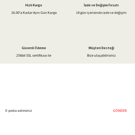
Hızlı Kargo
İade ve Değişim Fırsatı
Ürün bilgilerinde hatalar bulunuyor.
16.00'a Kadar Aynı Gün Kargo
14 gün içerisinde iade ve değişim
Ürün fiyatı diğer sitelerden daha pahalı.
Bu ürüne benzer farklı alternatifler olmalı.
Güvenli Ödeme
Müşteri Desteği
256bit SSL sertifikası ile
Bize ulaşabilirsiniz
Gönder
%40'a Varan İndirim Fırsatı
Hemen Kayıt Olun
İndirim Fırsatını Kaçırmayın !
GÖNDER
Blog Yazılarımız