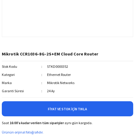
Mikrotik CCR1036-8G-2S+EM Cloud Core Router
Stok Kodu
STKD0000352
Kategori
Ethernet Router
Marka
Mikrotik Networks
Garanti Süresi
24 Ay
FIYAT VE STOK İÇIN TIKLA
Saat
16:00'a kadar verilen tüm siparişler
aynı gün kargoda.
Ürünün orijinal fotoğrafıdır.