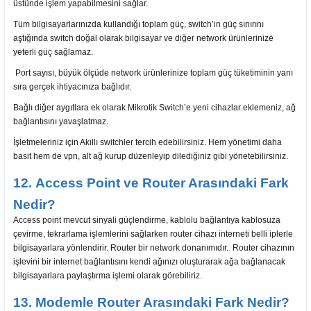
üstünde işlem yapabilmesini sağlar.
Tüm bilgisayarlarınızda kullandığı toplam güç, switch’in güç sınırını
aştığında switch doğal olarak bilgisayar ve diğer network ürünlerinize
yeterli güç sağlamaz.
Port sayısı, büyük ölçüde network ürünlerinize toplam güç tüketiminin yanı
sıra gerçek ihtiyacınıza bağlıdır.
Bağlı diğer aygıtlara ek olarak Mikrotik Switch’e yeni cihazlar eklemeniz, ağ
bağlantısını yavaşlatmaz.
İşletmeleriniz için Akıllı switchler tercih edebilirsiniz. Hem yönetimi daha
basit hem de vpn, alt ağ kurup düzenleyip dilediğiniz gibi yönetebilirsiniz.
12. Access Point ve Router Arasındaki Fark
Nedir?
Access point mevcut sinyali güçlendirme, kablolu bağlantıya kablosuza
çevirme, tekrarlama işlemlerini sağlarken router cihazı interneti belli iplerle
bilgisayarlara yönlendirir. Router bir network donanımıdır. Router cihazının
işlevini bir internet bağlantısını kendi ağınızı oluşturarak ağa bağlanacak
bilgisayarlara paylaştırma işlemi olarak görebiliriz.
13. Modemle Router Arasındaki Fark Nedir?