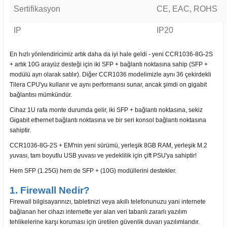
Sertifikasyon
CE, EAC, ROHS
IP
IP20
En hızlı yönlendiricimiz artık daha da iyi hale geldi - yeni CCR1036-8G-2S
+ artık 10G arayüz desteği için iki SFP + bağlantı noktasına sahip (SFP +
modülü ayrı olarak satılır). Diğer CCR1036 modelimizle aynı 36 çekirdekli
Tilera CPU'yu kullanır ve aynı performansı sunar, ancak şimdi on gigabit
bağlantısı mümkündür.
Cihaz 1U rafa monte durumda gelir, iki SFP + bağlantı noktasına, sekiz
Gigabit ethernet bağlantı noktasına ve bir seri konsol bağlantı noktasına
sahiptir.
CCR1036-8G-2S + EM'nin yeni sürümü, yerleşik 8GB RAM, yerleşik M.2
yuvası, tam boyutlu USB yuvası ve yedeklilik için çift PSU'ya sahiptir!
Hem SFP (1.25G) hem de SFP + (10G) modüllerini destekler.
1. Firewall Nedir?
Firewall bilgisayarınızı, tabletinizi veya akıllı telefonunuzu yani internete
bağlanan her cihazı internette yer alan veri tabanlı zararlı yazılım
tehlikelerine karşı koruması için üretilen güvenlik duvarı yazılımlarıdır.