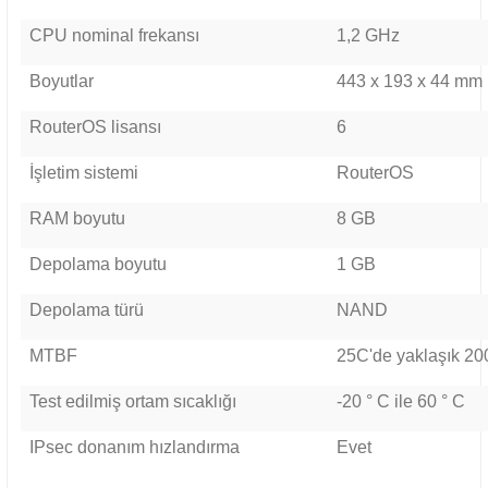
CPU nominal frekansı
1,2 GHz
Boyutlar
443 x 193 x 44 mm
RouterOS lisansı
6
İşletim sistemi
RouterOS
RAM boyutu
8 GB
Depolama boyutu
1 GB
Depolama türü
NAND
MTBF
25C'de yaklaşık 20
Test edilmiş ortam sıcaklığı
-20 ° C ile 60 ° C
IPsec donanım hızlandırma
Evet