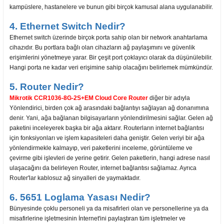
kampüslere, hastanelere ve bunun gibi birçok kamusal alana uygulanabilir.
4. Ethernet Switch Nedir?
Ethernet switch üzerinde birçok porta sahip olan bir network anahtarlama
cihazıdır. Bu portlara bağlı olan cihazların ağ paylaşımını ve güvenlik
erişimlerini yönetmeye yarar. Bir çeşit port çoklayıcı olarak da düşünülebilir.
Hangi porta ne kadar veri erişimine sahip olacağını belirlemek mümkündür.
5. Router Nedir?
Mikrotik CCR1036-8G-2S+EM Cloud Core Router
diğer bir adıyla
Yönlendirici, birden çok ağ arasındaki bağlantıyı sağlayan ağ donanımına
denir. Yani, ağa bağlanan bilgisayarların yönlendirilmesini sağlar. Gelen ağ
paketini inceleyerek başka bir ağa aktarır. Routerların internet bağlantısı
için fonksiyonları ve işlem kapasiteleri daha geniştir. Gelen veriyi bir ağa
yönlendirmekle kalmayıp, veri paketlerini inceleme, görüntüleme ve
çevirme gibi işlevleri de yerine getirir. Gelen paketlerin, hangi adrese nasıl
ulaşacağını da belirleyen Router, internet bağlantısı sağlamaz. Ayrıca
Router'lar kablosuz ağ sinyalleri de yaymaktadır.
6. 5651 Loglama Yasası Nedir?
Bünyesinde çoklu personeli ya da misafirleri olan ve personellerine ya da
misafirlerine işletmesinin İnternet'ini paylaştıran tüm işletmeler ve