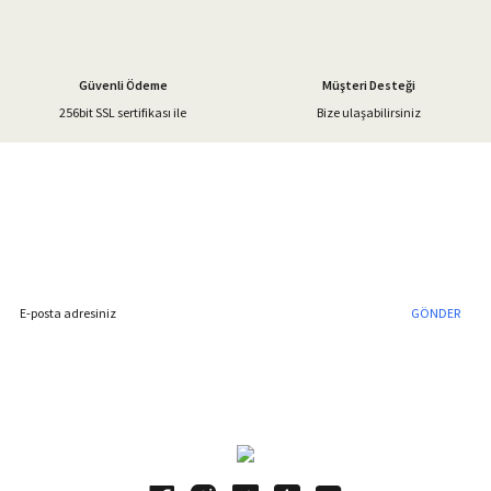
Bu ürüne benzer farklı alternatifler olmalı.
Güvenli Ödeme
Müşteri Desteği
256bit SSL sertifikası ile
Bize ulaşabilirsiniz
Gönder
%40'a Varan İndirim Fırsatı
Hemen Kayıt Olun
İndirim Fırsatını Kaçırmayın !
GÖNDER
Blog Yazılarımız