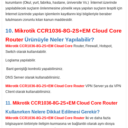
kurumların (Okul, yurt, fabrika, hastane, üniversite Vs.) İnternet üzerinde
yapılabilecek suçların önlenmesine yönelik veya yapılan suçların tespiti için
İnternet üzerinde yapılan işlemlerin kayıtlarını kişi bilgileriyle beraber
tutulmasını zorunlu kılan kanun maddesidir.
10.
Mikrotik CCR1036-8G-2S+EM Cloud Core
Router
Ürünüyle Neler Yapılabilir?
Mikrotik CCR1036-8G-2S+EM Cloud Core
Router, Firewall, Hotspot,
Switch olarak kullanılabilir.
Loglama yapılabilir.
Bant genişliği kontrolü yapabilirsiniz.
DNS Server olarak kullanabilirsiniz.
Mikrotik CCR1036-8G-2S+EM Cloud Core Router
VPN Server ya da VPN
Client olarak kullanabilirsiniz.
11.
Mikrotik CCR1036-8G-2S+EM Cloud Core Router
Kullanırken Nelere Dikkat Edilmesi Gerekir?
Mikrotik CCR1036-8G-2S+EM Cloud Core Router
İki ve daha fazla
bilgisayarın birbiriyle iletişim kurmasına ve bağlantılı olarak aynı dosya