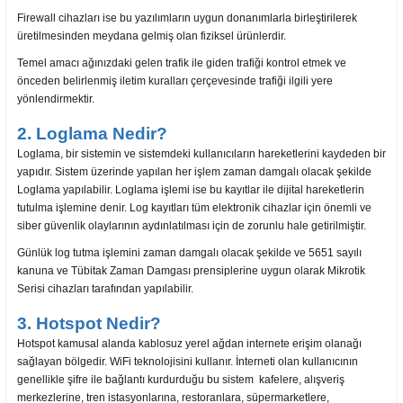
Firewall cihazları ise bu yazılımların uygun donanımlarla birleştirilerek
üretilmesinden meydana gelmiş olan fiziksel ürünlerdir.
Temel amacı ağınızdaki gelen trafik ile giden trafiği kontrol etmek ve
önceden belirlenmiş iletim kuralları çerçevesinde trafiği ilgili yere
yönlendirmektir.
2. Loglama Nedir?
Loglama, bir sistemin ve sistemdeki kullanıcıların hareketlerini kaydeden bir
yapıdır. Sistem üzerinde yapılan her işlem zaman damgalı olacak şekilde
Loglama yapılabilir. Loglama işlemi ise bu kayıtlar ile dijital hareketlerin
tutulma işlemine denir. Log kayıtları tüm elektronik cihazlar için önemli ve
siber güvenlik olaylarının aydınlatılması için de zorunlu hale getirilmiştir.
Günlük log tutma işlemini zaman damgalı olacak şekilde ve 5651 sayılı
kanuna ve Tübitak Zaman Damgası prensiplerine uygun olarak Mikrotik
Serisi cihazları tarafından yapılabilir.
3. Hotspot Nedir?
Hotspot kamusal alanda kablosuz yerel ağdan internete erişim olanağı
sağlayan bölgedir. WiFi teknolojisini kullanır. İnterneti olan kullanıcının
genellikle şifre ile bağlantı kurdurduğu bu sistem kafelere, alışveriş
merkezlerine, tren istasyonlarına, restoranlara, süpermarketlere,