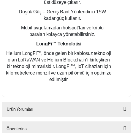
üst düzeye çıkarır.
Düşük Güç – Geniş Bant Yönlendirici 15W
kadar güç kullanır.
Mobil uygulamadan hotspot’ları ve kripto
paraları kolayca yönetebilirsiniz.
LongFi™ Teknolojisi
Helium LongFi™, önde gelen bir kablosuz teknoloji
olan LoRaWAN ve Helium Blockchain’i birleştiren
bir teknoloji mimarisidir. LongFi™, IoT cihazları için
kilometrelerce menzil ve uzun pil ömrü için optimize
edilmiştir.
Ürün Yorumları
Önerileriniz
Bu ürüne ilk yorumu siz yapın!