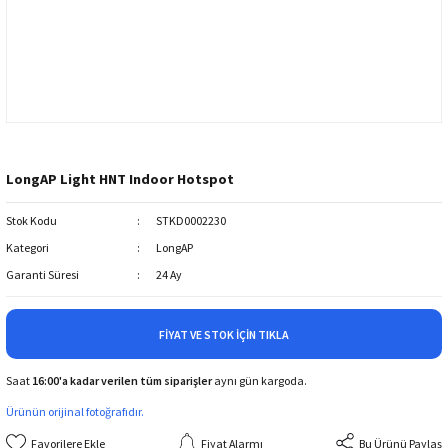
LongAP Light HNT Indoor Hotspot
Stok Kodu
STKD0002230
Kategori
LongAP
Garanti Süresi
24 Ay
FIYAT VE STOK İÇIN TIKLA
Saat
16:00'a kadar verilen tüm siparişler
aynı gün kargoda.
Ürünün orijinal fotoğrafıdır.
Fiyat Alarmı
Bu Ürünü Paylaş