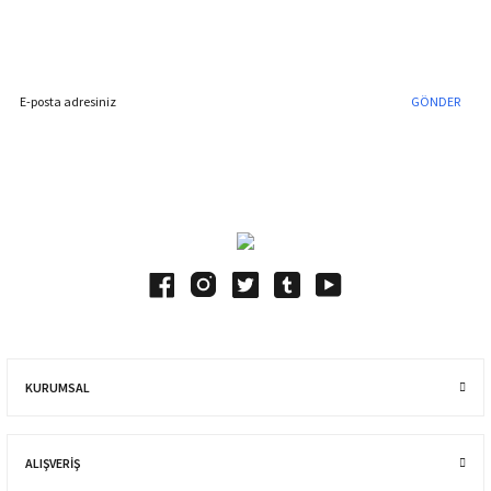
Hemen Kayıt Olun
İndirim Fırsatını Kaçırmayın !
GÖNDER
Blog Yazılarımız
KURUMSAL
ALIŞVERIŞ