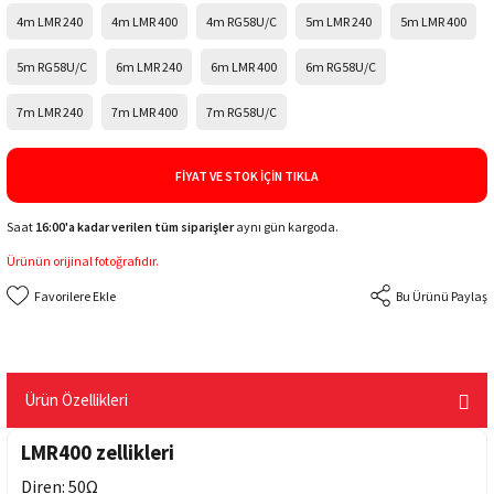
4m LMR 240
4m LMR 400
4m RG58U/C
5m LMR 240
5m LMR 400
5m RG58U/C
6m LMR 240
6m LMR 400
6m RG58U/C
7m LMR 240
7m LMR 400
7m RG58U/C
FIYAT VE STOK İÇIN TIKLA
Saat
16:00'a kadar verilen tüm siparişler
aynı gün kargoda.
Ürünün orijinal fotoğrafıdır.
Bu Ürünü Paylaş
Ürün Özellikleri
LMR400 zellikleri
Diren: 50Ω