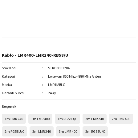
Kablo - LMR400-LMR240-RB58/U
Stok Kodu
STKD0001284
Kategori
Lorawan 850 Mhz - 880 Mhz Anten
Marka
LMR KABLO
Garanti Süresi
24 Ay
Seçenek
1m LMR 240
1m LMR 400
1m RG58U/C
2m LMR 240
2m LMR 400
2m RG58U/C
3m LMR 240
3m LMR 400
3m RG58U/C