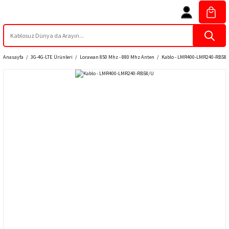
Anasayfa
3G-4G-LTE Ürünleri
Lorawan 850 Mhz - 880 Mhz Anten
Kablo - LMR400-LMR240-RB58