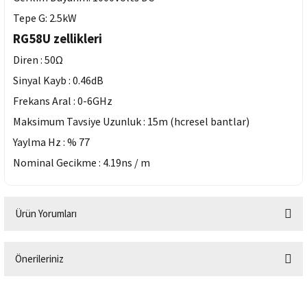
Tepe G: 2.5kW
RG58U zellikleri
Diren : 50Ω
Sinyal Kayb : 0.46dB
Frekans Aral : 0-6GHz
Maksimum Tavsiye Uzunluk : 15m (hcresel bantlar)
Yaylma Hz : % 77
Nominal Gecikme : 4.19ns / m
Ürün Yorumları
Önerileriniz
Bu ürüne ilk yorumu siz yapın!
Bu ürünün fiyat bilgisi, resim, ürün açıklamalarında ve diğer konularda
yetersiz gördüğünüz noktaları öneri formunu kullanarak tarafımıza