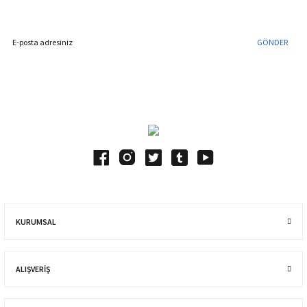
İndirim Fırsatını Kaçırmayın !
GÖNDER
Blog Yazılarımız
KURUMSAL
ALIŞVERIŞ