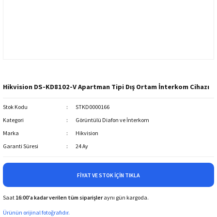
Hikvision DS-KD8102-V Apartman Tipi Dış Ortam İnterkom Cihazı
Stok Kodu
STKD0000166
Kategori
Görüntülü Diafon ve İnterkom
Marka
Hikvision
Garanti Süresi
24 Ay
FIYAT VE STOK İÇIN TIKLA
Saat
16:00'a kadar verilen tüm siparişler
aynı gün kargoda.
Ürünün orijinal fotoğrafıdır.