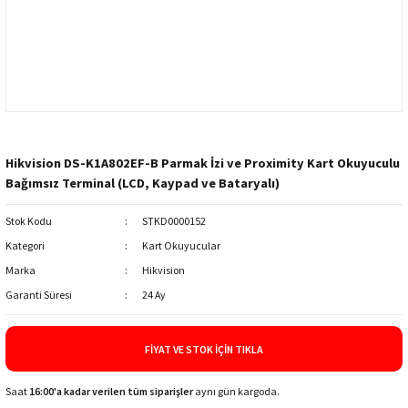
Hikvision DS-K1A802EF-B Parmak İzi ve Proximity Kart Okuyuculu
Bağımsız Terminal (LCD, Kaypad ve Bataryalı)
Stok Kodu
STKD0000152
Kategori
Kart Okuyucular
Marka
Hikvision
Garanti Süresi
24 Ay
FIYAT VE STOK İÇIN TIKLA
Saat
16:00'a kadar verilen tüm siparişler
aynı gün kargoda.