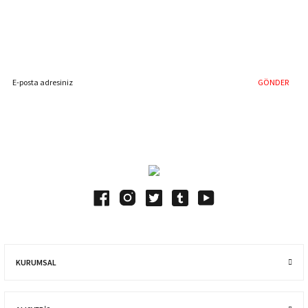
Hemen Kayıt Olun
İndirim Fırsatını Kaçırmayın !
GÖNDER
Blog Yazılarımız
KURUMSAL