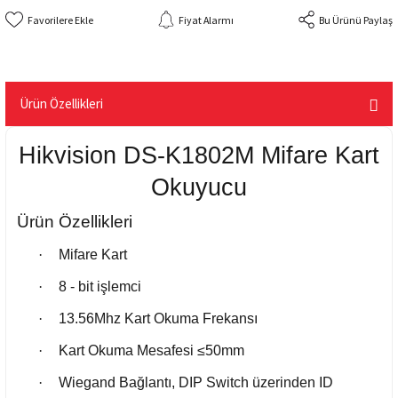
Fiyat Alarmı
Bu Ürünü Paylaş
Ürün Özellikleri
Hikvision DS-K1802M Mifare Kart
Okuyucu
Ürün Özellikleri
·
Mifare Kart
·
8 - bit işlemci
·
13.56Mhz Kart Okuma Frekansı
·
Kart Okuma Mesafesi ≤50mm
·
Wiegand Bağlantı, DIP Switch üzerinden ID