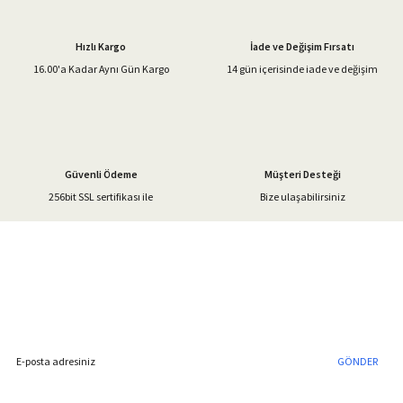
Ürün resmi kalitesiz, bozuk veya görüntülenemiyor.
Ürün açıklamasında eksik bilgiler bulunuyor.
Hızlı Kargo
İade ve Değişim Fırsatı
Ürün bilgilerinde hatalar bulunuyor.
16.00'a Kadar Aynı Gün Kargo
14 gün içerisinde iade ve değişim
Ürün fiyatı diğer sitelerden daha pahalı.
Bu ürüne benzer farklı alternatifler olmalı.
Güvenli Ödeme
Müşteri Desteği
256bit SSL sertifikası ile
Bize ulaşabilirsiniz
Gönder
%40'a Varan İndirim Fırsatı
Hemen Kayıt Olun
İndirim Fırsatını Kaçırmayın !
GÖNDER