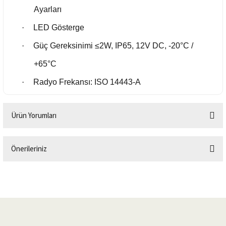
Ayarları
·
LED Gösterge
·
Güç Gereksinimi ≤2W, IP65, 12V DC, -20°C /
+65°C
·
Radyo Frekansı: ISO 14443-A
Ürün Yorumları
Önerileriniz
Bu ürüne ilk yorumu siz yapın!
Bu ürünün fiyat bilgisi, resim, ürün açıklamalarında ve diğer konularda
yetersiz gördüğünüz noktaları öneri formunu kullanarak tarafımıza
Yorum Yaz
iletebilirsiniz.
Görüş ve önerileriniz için teşekkür ederiz.