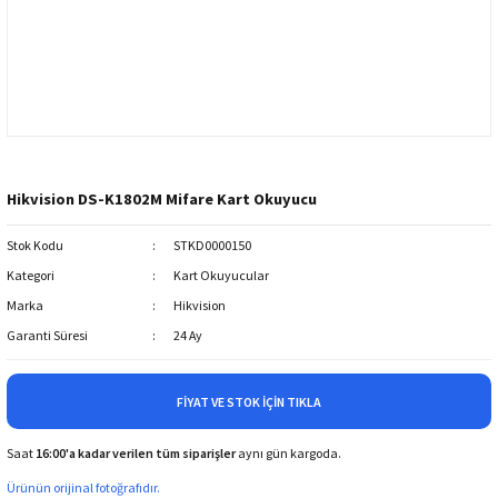
Hikvision DS-K1802M Mifare Kart Okuyucu
Stok Kodu
STKD0000150
Kategori
Kart Okuyucular
Marka
Hikvision
Garanti Süresi
24 Ay
FIYAT VE STOK İÇIN TIKLA
Saat
16:00'a kadar verilen tüm siparişler
aynı gün kargoda.
Ürünün orijinal fotoğrafıdır.